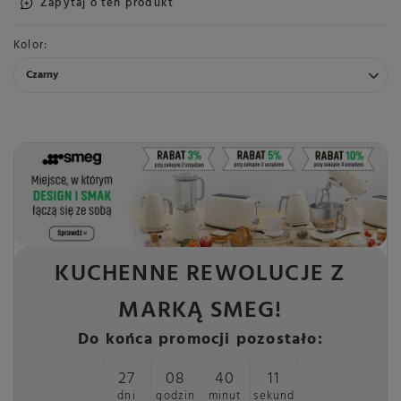
Zapytaj o ten produkt
Kolor
Czarny
KUCHENNE REWOLUCJE Z
MARKĄ SMEG!
Do końca promocji pozostało:
27
08
40
11
dni
godzin
minut
sekund