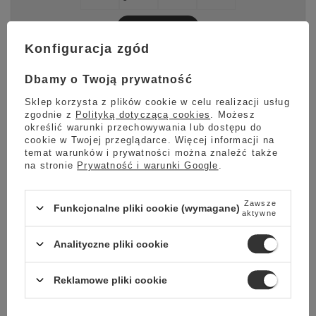
Sprawdź
Konfiguracja zgód
Dbamy o Twoją prywatność
Filiżanka do kawy Club House Maniko 300 ml -
Sklep korzysta z plików cookie w celu realizacji usług
zgodnie z
Polityką dotyczącą cookies
. Możesz
Czarna
określić warunki przechowywania lub dostępu do
cookie w Twojej przeglądarce. Więcej informacji na
Filiżanka do kawy
włoskiego producenta Club House o
temat warunków i prywatności można znaleźć także
pojemności 300 ml w kolorze czarnym. Filiżanki są używane w
na stronie
Prywatność i warunki Google
.
zawodach Mistrzostw Świata Latte Art WLAC (World Latte Art
Championship).
Zawsze
Funkcjonalne pliki cookie (wymagane)
aktywne
Club House Maniko to perfekcyjne połączenie elegancji i
funkcjonalności, zaprojektowane z myślą o miłośnikach kawy,
Analityczne pliki cookie
którzy cenią sobie doskonały smak i wygodę użytkowania.
Unikalna konstrukcja filiżanki ze specjalną wnęką wewnątrz
ścianek pozwala na utrzymanie optymalnej temperatury
Reklamowe pliki cookie
napoju, jednocześnie chroniąc zewnętrzną część filiżanki przed
nagrzaniem. Dzięki temu możesz delektować się kawą bez