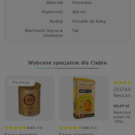
Materiał
Porcelana
Pojemność
300 ml
Rodzaj
Filiżanki do kawy
Możliwość mycia w
Tak
zmywarce
Wybrane specjalnie dla Ciebie
Promocja
Okazja
ZESTAW 
Nescafé 
Gusto C
65,97 zł
3x16 sztu
Najniższa c
przed obni
0%
4.89
114
4.84
50
Kawa mielona
Kawa ziarnista