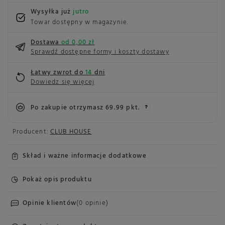
Wysyłka już
jutro
Towar dostępny w magazynie
Dostawa
od 0,00 zł
Sprawdź dostępne formy i koszty dostawy
Łatwy zwrot do
14
dni
Dowiedz się więcej
Po zakupie otrzymasz
69.99 pkt.
Producent:
CLUB HOUSE
Skład i ważne informacje dodatkowe
Pokaż opis produktu
Opinie klientów
(0 opinie)