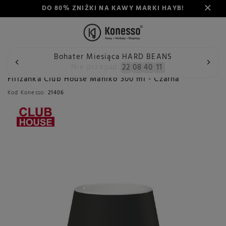
DO 80% ZNIŻKI NA KAWY MARKI HAYB!
Bohater Miesiąca HARD BEANS
Wstecz
Konesso
Akcesoria
Rodzaj
Porcelana i szkło
Nie przegap:
22
08
40
11
Filiżanka Club House Maniko 300 ml - Czarna
Kod Konesso:
21406