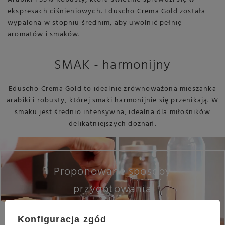
ekspresach ciśnieniowych. Eduscho Crema Gold została
wypalona w stopniu średnim, aby uwolnić pełnię
aromatów i smaków.
SMAK - harmonijny
Eduscho Crema Gold to idealnie zrównoważona mieszanka
arabiki i robusty, której smaki harmonijnie się przenikają. W
smaku jest średnio intensywna, idealna dla miłośników
delikatniejszych doznań.
Proponowane sposoby
przygotowania
Kawy ziarnistej Eduscho Crema Gold
Konfiguracja zgód