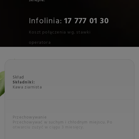
sklepie.
Infolinia:
17 777 01 30
Koszt połączenia wg. stawki
operatora
Skład
Składniki:
Kawa ziarnista
Przechowywanie
Przechowywać w suchym i chłodnym miejscu. Po
otwarciu zużyć w ciągu 3 miesięcy.