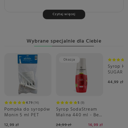
Czytaj więcej
Marka
EDUSCHO
Symbol
4061445292326
Skład
45% Arabika, 55% Robusta
Wybrane specjalnie dla Ciebie
Rodzaj
Kawa ziarnista
Kawa czarna
Okazja
Opakowanie
1000g
Syrop H
Stopień palenia
Średni
SUGAR F
0,7 L
Blend czy Single
Blend / Mieszanki
44,99 zł
Zawartość kofeiny
Wysoka
Crema
Trwała
4.79
14
5
9
Palarnia
Niemcy
Pompka do syropów
Syrop SodaStream
Monin 5 ml PET
Malina 440 ml - Bez
Intensywność smaku
Średnia
Cukru
12,99 zł
Słodycz
24,99 zł
Mocna
16,99 zł