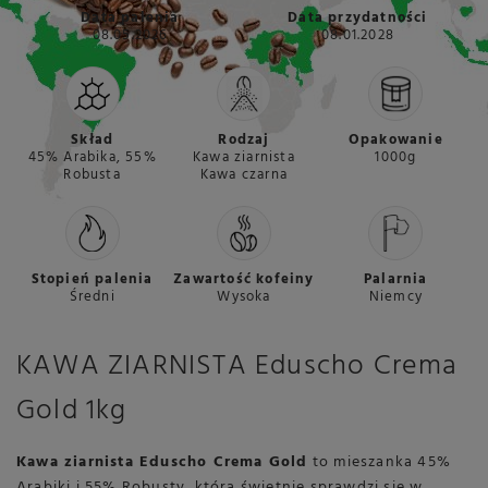
Data palenia
Data przydatności
08.05.2026
08.01.2028
Skład
Rodzaj
Opakowanie
45% Arabika, 55%
Kawa ziarnista
1000g
Robusta
Kawa czarna
Stopień palenia
Zawartość kofeiny
Palarnia
Średni
Wysoka
Niemcy
KAWA ZIARNISTA Eduscho Crema
Gold 1kg
Kawa ziarnista Eduscho Crema Gold
to mieszanka 45%
Arabiki i 55% Robusty, która świetnie sprawdzi się w