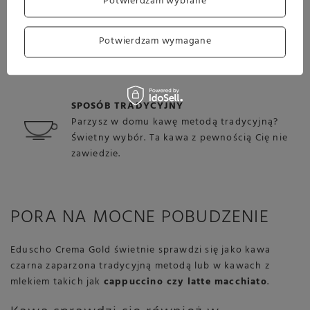
KAWIARKA
Potwierdzam wybrane
Kawa przygotowana we włoskim czajniczku
Moka daje oszałamiający efekt, który na długo
Potwierdzam wymagane
zapada w pamięci.
SPOSÓB TRADYCYJNY
Parzysz w domu kawę metodą tradycyjną?
Świetny wybór. Ta kawa z pewnością Cię nie
zawiedzie.
PORA NA MOCNE POBUDZENIE
Eduscho Crema Gold świetnie sprawdzi się jako kawa
czarna zaparzona tradycyjną metodą lub w kawach z
mlekiem takich jak
cappuccino czy latte macchiato
.