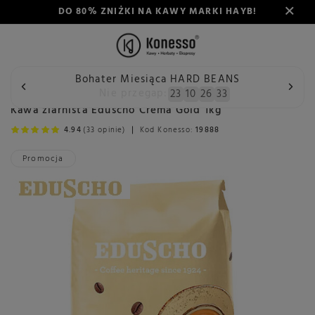
DO 80% ZNIŻKI NA KAWY MARKI HAYB!
Bohater Miesiąca HARD BEANS
Wstecz
Konesso
Kawa
Przeznaczenie
Do ekspresu a
Nie przegap:
23
10
26
32
Kawa ziarnista Eduscho Crema Gold 1kg
4.94
(33 opinie)
Kod Konesso:
19888
Promocja