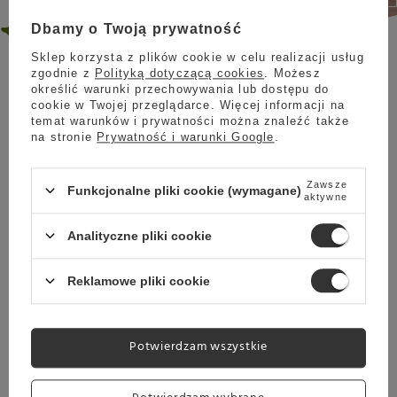
Dbamy o Twoją prywatność
Sklep korzysta z plików cookie w celu realizacji usług
zgodnie z
Polityką dotyczącą cookies
. Możesz
określić warunki przechowywania lub dostępu do
cookie w Twojej przeglądarce. Więcej informacji na
EKSPRES AUTOMATYCZNY
temat warunków i prywatności można znaleźć także
na stronie
Prywatność i warunki Google
.
Aromatyczna kawa, która doskonale sprawdzi
się do parzenia w ekspresie automatycznym.
Zawsze
Funkcjonalne pliki cookie (wymagane)
aktywne
EKSPRES KOLBOWY
Analityczne pliki cookie
Jest to kawa, która zdumiewająco dobrze
sprawdzi się po przygotowaniu w ekspresie
Reklamowe pliki cookie
kolbowym.
Potwierdzam wszystkie