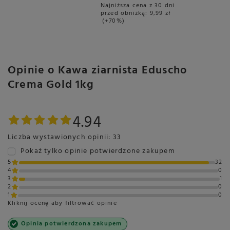
Najniższa cena z 30 dni
Kwasowość
Delikatna
przed obniżką:
9,99 zł
+70%
Gorycz
Średnia
Polecana do
Espresso
Kawa czarna
Opinie o Kawa ziarnista Eduscho
Cappuccino
Crema Gold 1kg
Latte
Sposób przygotowania
Ekspres automatyczny
Ekspres kolbowy
4.94
Kawiarka
Liczba wystawionych opinii: 33
Tradycyjny
Pokaż tylko opinie potwierdzone zakupem
Przeznaczenie
Do domu
5
32
Do ekspresu
4
0
automatycznego
3
1
2
0
Do ekspresu kolbowego
1
0
Do kawiarki
Kliknij ocenę aby filtrować opinie
Do biura
Opinia potwierdzona zakupem
Ekspres automatyczny