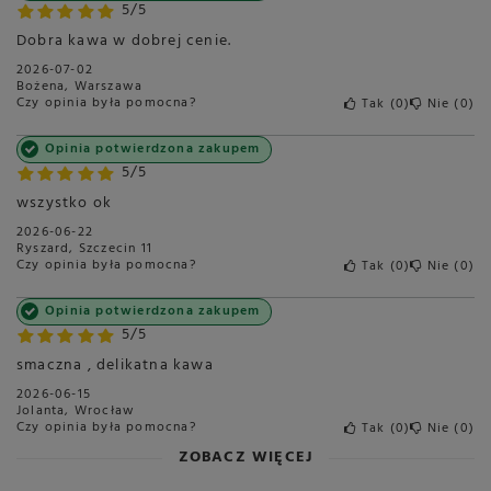
5/5
Kawa Specialty
Nie
Dobra kawa w dobrej cenie.
Marka
Eduscho
2026-07-02
Bożena, Warszawa
Nazwa handlowa
inna
Czy opinia była pomocna?
Tak
0
Nie
0
Waga
1000
Opinia potwierdzona zakupem
Gatunek kawy
mieszana
5/5
Wielkość opakowania (g)
1000 g
wszystko ok
2026-06-22
Produkt nie zawiera
cukru
Ryszard, Szczecin 11
Czy opinia była pomocna?
Tak
0
Nie
0
Opinia potwierdzona zakupem
5/5
smaczna , delikatna kawa
2026-06-15
Jolanta, Wrocław
Czy opinia była pomocna?
Tak
0
Nie
0
ZOBACZ WIĘCEJ