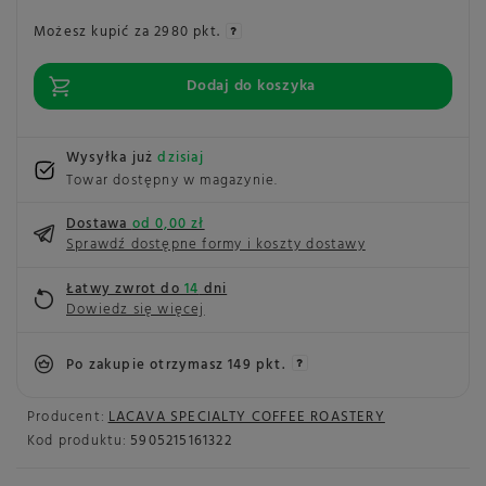
Możesz kupić za
2980 pkt.
Dodaj do koszyka
Wysyłka już
dzisiaj
Towar dostępny w magazynie
Dostawa
od 0,00 zł
Sprawdź dostępne formy i koszty dostawy
Łatwy zwrot do
14
dni
Dowiedz się więcej
Po zakupie otrzymasz
149 pkt.
Producent:
LACAVA SPECIALTY COFFEE ROASTERY
Kod produktu:
5905215161322