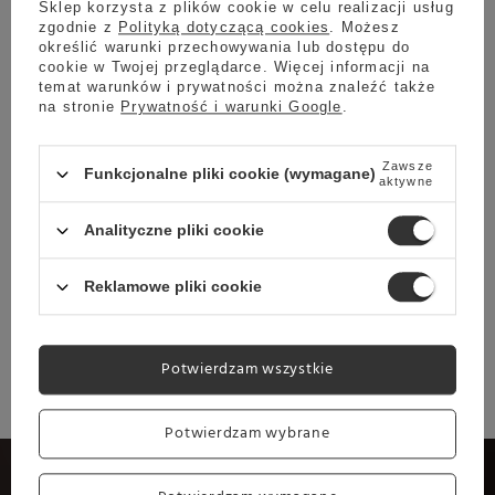
AROMATYCZNE ESPRESSO NA
Sklep korzysta z plików cookie w celu realizacji usług
zgodnie z
Polityką dotyczącą cookies
. Możesz
określić warunki przechowywania lub dostępu do
PORANNE POBUDZENIE
cookie w Twojej przeglądarce. Więcej informacji na
temat warunków i prywatności można znaleźć także
na stronie
Prywatność i warunki Google
.
LaCava Super Tuscan to wysokiej jakości blend arabik
typu specialty, który świetnie sprawdzi się w
ekspresach
ciśnieniowych oraz w kawiarkach
. Przygotuj wyraziste
Zawsze
Funkcjonalne pliki cookie (wymagane)
aktywne
espresso lub kawę mleczną.
Analityczne pliki cookie
Kawa sprawdzi się również w
przygotowaniu innych specjałów
Reklamowe pliki cookie
kawowych
Potwierdzam wszystkie
Potwierdzam wybrane