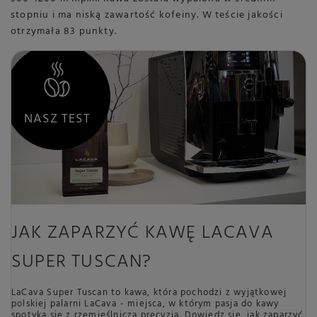
stopniu i ma niską zawartość kofeiny. W teście jakości
otrzymała 83 punkty.
NASZ TEST
JAK ZAPARZYĆ KAWĘ LACAVA
SUPER TUSCAN?
LaCava Super Tuscan to kawa, która pochodzi z wyjątkowej
polskiej palarni LaCava - miejsca, w którym pasja do kawy
spotyka się z rzemieślniczą precyzją. Dowiedz się, jak zaparzyć