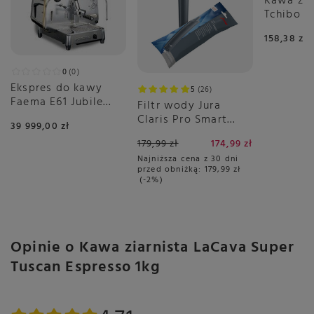
Kawa zia
Tchibo B
Nuty kwiatowe
1/6
Espresso
158,38 zł
Nuty owocowe
1/6
Nuty przypraw
2/6
0
0
Skład
100% Arabika
Ekspres do kawy
5
26
Faema E61 Jubile
Rodzaj
Filtr wody Jura
Kawa ziarnista
automatyczny 1-
Claris Pro Smart
39 999,00 zł
Opakowanie
1000g
grupowy
PLUS
179,99 zł
174,99 zł
Stopień palenia
Średni
Najniższa cena z 30 dni
Blend czy Single
Blend / Mieszanki
przed obniżką:
179,99 zł
-2%
Kawa Specialty
Tak
Pochodzenie ziaren
Honduras
Kolumbia
Opinie o Kawa ziarnista LaCava Super
Brazylia
Tuscan Espresso 1kg
Zawartość kofeiny
Niska
Crema
Trwała