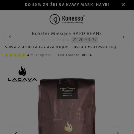
DO 80% ZNIŻKI NA KAWY MARKI HAYB!
Bohater Miesiąca HARD BEANS
Wstecz
Konesso
Kawa
Przeznaczenie
Do ekspresu a
Nie przegap:
21
20
53
36
Kawa ziarnista LaCava Super Tuscan Espresso 1kg
4.71
(17 opinie)
Kod Konesso:
18904