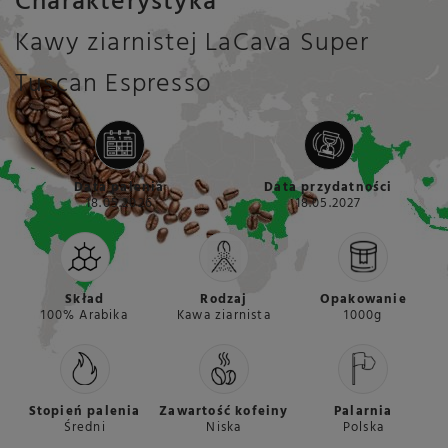
Charakterystyka
Kawy ziarnistej LaCava Super
Tuscan Espresso
Data palenia
Data przydatności
18.05.2026
18.05.2027
Skład
Rodzaj
Opakowanie
100% Arabika
Kawa ziarnista
1000g
Stopień palenia
Zawartość kofeiny
Palarnia
Średni
Niska
Polska