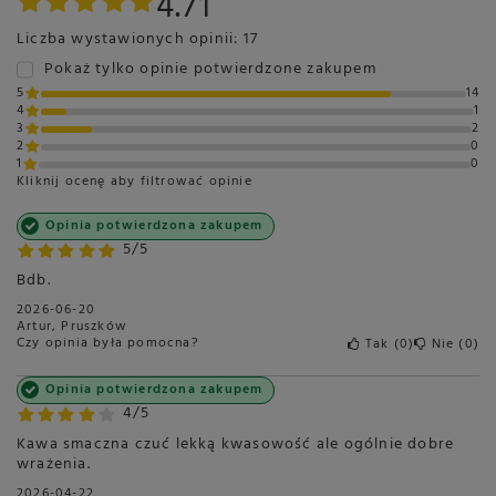
4.71
Palarnia
Polska
Słodycz
3/5
Liczba wystawionych opinii: 17
Pokaż tylko opinie potwierdzone zakupem
Kwasowość
2/5
5
14
Wyczuwalne smaki
Prażone orzechy
4
1
3
2
Mleczna czekolada
2
0
Karmel
1
0
Kliknij ocenę aby filtrować opinie
Polecana do
Kawa czarna
Kawa mleczna
Opinia potwierdzona zakupem
5/5
Cappuccino
Bdb.
Latte
2026-06-20
Espresso
Artur, Pruszków
Czy opinia była pomocna?
Sposób przygotowania
Tradycyjny
Tak
0
Nie
0
Ekspres automatyczny
Opinia potwierdzona zakupem
Ekspres kolbowy
4/5
Kawiarka
Kawa smaczna czuć lekką kwasowość ale ogólnie dobre
wrażenia.
Przeznaczenie
Do domu
2026-04-22
Do alternatyw