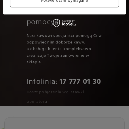
Potwierdzam wymagane
Potrzebujesz
pomocy?
Nasi kawowi specjaliści pomogą Ci w
odpowiednim doborze kawy,
a obsługa klienta kompleksowo
zrealizuje Twoje zamówienie w
sklepie.
Infolinia:
17 777 01 30
Koszt połączenia wg. stawki
operatora