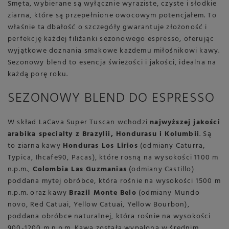
Smęta, wybierane są wyłącznie wyraziste, czyste i słodkie
ziarna, które są przepełnione owocowym potencjałem. To
właśnie ta dbałość o szczegóły gwarantuje złożoność i
perfekcję każdej filiżanki sezonowego espresso, oferując
wyjątkowe doznania smakowe każdemu miłośnikowi kawy.
Sezonowy blend to esencja świeżości i jakości, idealna na
każdą porę roku.
SEZONOWY BLEND DO ESPRESSO
W skład LaCava Super Tuscan wchodzi
najwyższej jakości
arabika specialty z Brazylii, Hondurasu i Kolumbii
. Są
to ziarna kawy
Honduras Los Lirios
(odmiany Caturra,
Typica, Ihcafe90, Pacas), które rosną na wysokości 1100 m
n.p.m.,
Colombia Las Guzmanias
(odmiany Castillo)
poddana mytej obróbce, która rośnie na wysokości 1500 m
n.p.m. oraz kawy
Brazil Monte Belo
(odmiany Mundo
novo, Red Catuai, Yellow Catuai, Yellow Bourbon),
poddana obróbce naturalnej, która rośnie na wysokości
900-1200 m n.p.m. Kawa została wypalona w średnim