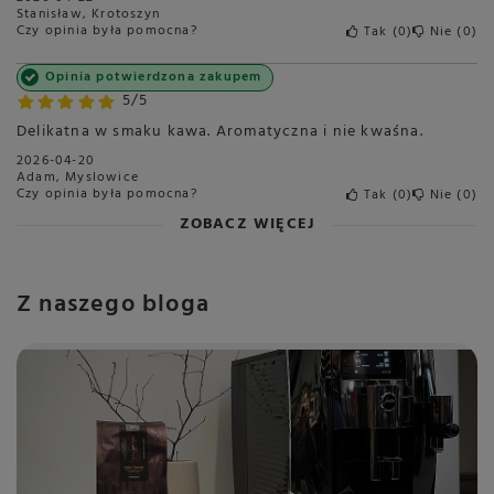
Stanisław, Krotoszyn
Do ekspresu
Czy opinia była pomocna?
Tak
0
Nie
0
automatycznego
Do ekspresu kolbowego
Opinia potwierdzona zakupem
5/5
Body
4/5
Delikatna w smaku kawa. Aromatyczna i nie kwaśna.
2026-04-20
Adam, Myslowice
Czy opinia była pomocna?
Tak
0
Nie
0
ZOBACZ WIĘCEJ
Z naszego bloga