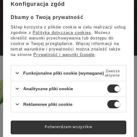
zrealizuje Twoje zamówienie w
Konfiguracja zgód
sklepie.
Dbamy o Twoją prywatność
Infolinia:
17 777 01 30
Sklep korzysta z plików cookie w celu realizacji usług
zgodnie z
Polityką dotyczącą cookies
. Możesz
określić warunki przechowywania lub dostępu do
Koszt połączenia wg. stawki
cookie w Twojej przeglądarce. Więcej informacji na
temat warunków i prywatności można znaleźć także
operatora
na stronie
Prywatność i warunki Google
.
Zawsze
Funkcjonalne pliki cookie (wymagane)
aktywne
Marka
LACAVA SPECIALTY COFFEE
ROASTERY
Analityczne pliki cookie
Symbol
5905215161322
Gorycz
3/5
Reklamowe pliki cookie
Nuty cytrusowe
1/6
Nuty czekoladowe i
5/6
orzechowe
Potwierdzam wszystkie
Nuty kwiatowe
1/6