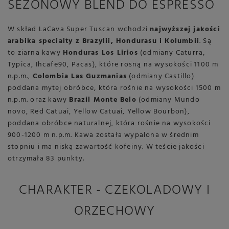
SEZONOWY BLEND DO ESPRESSO
W skład LaCava Super Tuscan wchodzi
najwyższej jakości
arabika specialty z Brazylii, Hondurasu i Kolumbii
. Są
to ziarna kawy
Honduras Los Lirios
(odmiany Caturra,
Typica, Ihcafe90, Pacas), które rosną na wysokości 1100 m
n.p.m.,
Colombia Las Guzmanias
(odmiany Castillo)
poddana mytej obróbce, która rośnie na wysokości 1500 m
n.p.m. oraz kawy
Brazil Monte Belo
(odmiany Mundo
novo, Red Catuai, Yellow Catuai, Yellow Bourbon),
poddana obróbce naturalnej, która rośnie na wysokości
900-1200 m n.p.m. Kawa została wypalona w średnim
stopniu i ma niską zawartość kofeiny. W teście jakości
otrzymała 83 punkty.
CHARAKTER - CZEKOLADOWY I
ORZECHOWY