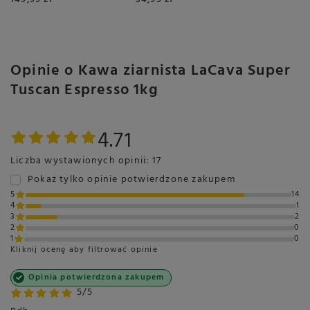
Opinie o Kawa ziarnista LaCava Super
Tuscan Espresso 1kg
4.71
Liczba wystawionych opinii: 17
Pokaż tylko opinie potwierdzone zakupem
5
14
4
1
3
2
2
0
1
0
Kliknij ocenę aby filtrować opinie
Opinia potwierdzona zakupem
5/5