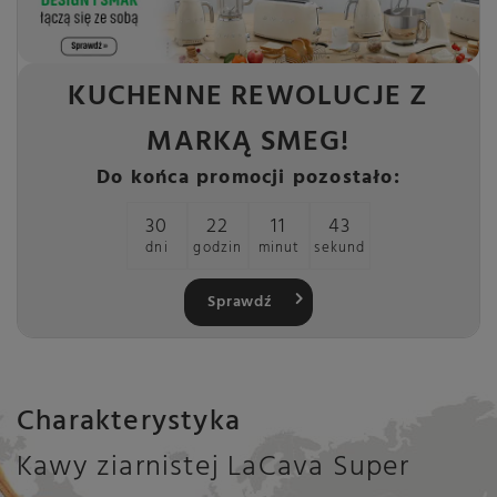
KUCHENNE REWOLUCJE Z
MARKĄ SMEG!
Do końca promocji pozostało:
30
22
11
42
dni
godzin
minut
sekund
Sprawdź
Charakterystyka
Kawy ziarnistej LaCava Super