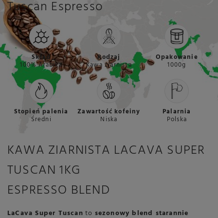
Tuscan Espresso
Skład
Rodzaj
Opakowanie
100% Arabika
Kawa ziarnista
1000g
Stopień palenia
Zawartość kofeiny
Palarnia
Średni
Niska
Polska
KAWA ZIARNISTA LACAVA SUPER
TUSCAN 1KG
ESPRESSO BLEND
LaCava Super Tuscan
to
sezonowy blend starannie