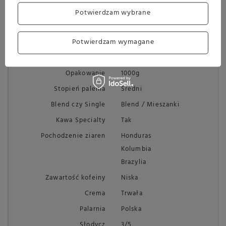
Nuty owocowe
1/6
Potwierdzam wybrane
Nuty przypraw
2/6
Potwierdzam wymagane
Skład
100% Arabika
Rodzaj
Kawa ziarnista
Opakowanie
1000g
Stopień palenia
Średni
Blend czy Single
Blend / Mieszanki
Kawa Specialty
Tak
Pochodzenie ziaren
Honduras
Kolumbia
Brazylia
Zawartość kofeiny
Niska
Crema
Trwała
Palarnia
Polska
Słodycz
3/5