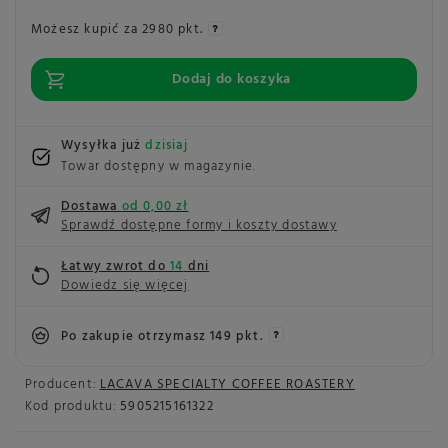
Możesz kupić za
2980 pkt.
Dodaj do koszyka
Wysyłka już
dzisiaj
Towar dostępny w magazynie
Dostawa
od 0,00 zł
Sprawdź dostępne formy i koszty dostawy
Łatwy zwrot do
14
dni
Dowiedz się więcej
Po zakupie otrzymasz
149 pkt.
Producent:
LACAVA SPECIALTY COFFEE ROASTERY
Kod produktu:
5905215161322