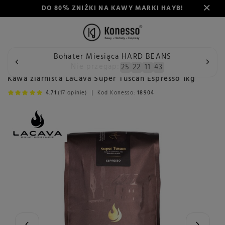
DO 80% ZNIŻKI NA KAWY MARKI HAYB!
Bohater Miesiąca HARD BEANS
Wstecz
Konesso
Kawa
Przeznaczenie
Do ekspresu a
Nie przegap:
25
22
11
42
Kawa ziarnista LaCava Super Tuscan Espresso 1kg
4.71
(17 opinie)
Kod Konesso:
18904