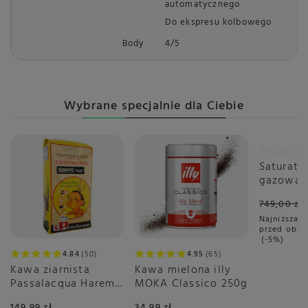
automatycznego
Do ekspresu kolbowego
Body
4/5
Wybrane specjalnie dla Ciebie
Promoc
Saturato
gazowan
Smeg SK
749,00 zł
Biały Ma
Najniższa c
przed obni
-5%
4.84
50
4.95
65
Kawa ziarnista
Kawa mielona illy
Passalacqua Harem
MOKA Classico 250g
1kg
149,99 zł
34,99 zł