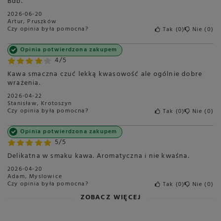
Bdb.
2026-06-20
Artur, Pruszków
Czy opinia była pomocna?
Tak
0
Nie
0
Opinia potwierdzona zakupem
4/5
Kawa smaczna czuć lekką kwasowość ale ogólnie dobre
wrażenia.
2026-04-22
Stanisław, Krotoszyn
Czy opinia była pomocna?
Tak
0
Nie
0
Opinia potwierdzona zakupem
5/5
Delikatna w smaku kawa. Aromatyczna i nie kwaśna.
2026-04-20
Adam, Myslowice
Czy opinia była pomocna?
Tak
0
Nie
0
ZOBACZ WIĘCEJ