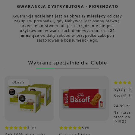
GWARANCJA DYSTRYBUTORA - FIORENZATO
Gwarancja udzielana jest na okres
12 miesięcy
od daty
zakupu w przypadku, gdy Nabywca jest osobą prawną,
przedsiębiorstwem lub jeśli urządzenie nie jest
użytkowane w warunkach domowych oraz na
24
miesiące
od daty zakupu w przypadku zakupu i
zastosowania konsumenckiego.
Wybrane specjalnie dla Ciebie
Okazja
Promoc
Syrop S
Kwiat Cz
440 ml -
24,99 zł
Najniższa c
przed obni
-10%
5
14
5
9