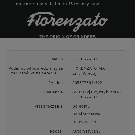
ograniczeniem do limitu 15 tysięcy kaw
Marka
FIORENZATO
Podmiot odpowiedzialny za
FIORENZATO M.C.
ten produkt na terenie UE
s.r.l.
Więcej
Symbol
8055776831602
Gwarancja
Gwarancja dystrybutora -
FIORENZATO
Przeznaczenie
Do domu
Do alternatyw
Do espresso
Rodzaj
Automatyczny