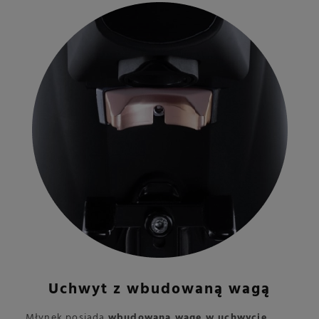
Uchwyt z wbudowaną wagą
Młynek posiada
wbudowaną wagę w uchwycie