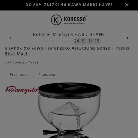
DO 80% ZNIŻKI NA KAWY MARKI HAYB!
Bohater Miesiąca HARD BEANS
Wstecz
Konesso
Młynki
Rodzaj
Automatyczny
Mł
Nie przegap:
24
19
17
17
Młynek do kawy Fiorenzato AllGround Sense - Pastel
Blue Matt
Kod Konesso:
17633
Promocja
Przecena