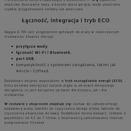
Profesjonalna komora zaparzająca o pojemności
7–14 g
zapewnia
właściwe dozowanie kawy, a boczna dysza gorącej wody umożliwia
szybkie przygotowanie herbaty lub americano.
Łączność, integracja i tryb ECO
Gaggia G 700 jest urządzeniem gotowym do pracy w nowoczesnym
środowisku. Ekspres oferuje:
przyłącze wody
,
łączność Wi-Fi i Bluetooth
,
port USB
,
kompatybilność z systemami zarządzania, takimi jak
Amiclo i Coffeed.
Dodatkowo ekspres wyposażono w
tryb oszczędzania energii (ECO)
,
który pozwala zmniejszyć zużycie prądu w okresach mniejszego
obciążenia, co jest korzystne zarówno dla biznesu, jak i dla
środowiska.
W zestawie z ekspresem znajduje się:
zestaw do samodzielnego
podawania wody, tabletki do czyszczenia obiegu mleka, tabletki do
czyszczenia ekspresów do kawy. Dodatkowo można dokupić: lodówki o
pojemności od 4,5 do 7 litrów, z możliwością zamontowania również
podgrzewacza filiżanek