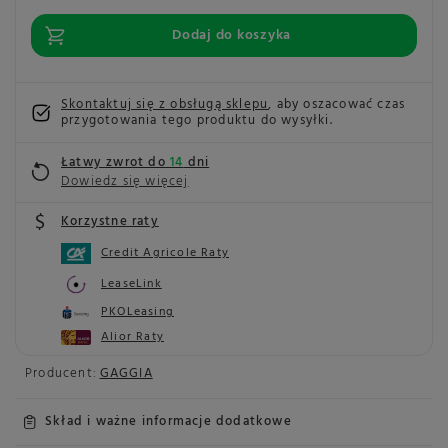
Dodaj do koszyka
Skontaktuj się z obsługą sklepu
, aby oszacować czas
przygotowania tego produktu do wysyłki.
Łatwy zwrot do
14
dni
Dowiedz się więcej
Korzystne raty
Credit Agricole Raty
LeaseLink
PKOLeasing
Alior Raty
Producent:
GAGGIA
Skład i ważne informacje dodatkowe