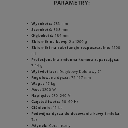
PARAMETRY:
Wysokość:
783 mm
Szerokość:
368 mm
Głębokość:
586 mm
Zbiornik na kawę:
2 x 1200 g
Zbiorniki na substancje rozpuszczalne:
1500
ml
Profesjonalna zmienna komora zaparzająca:
7-14 g
Wyświetlacz:
Dotykowy Kolorowy 7"
Regulowana dysza:
72-167 mm
Waga:
47 kg
Moc:
3200 W
Napięcie:
230-240 V
Częstotliwość:
50-60 Hz
Ciśnienie:
15 bar
Podwójna dysza do dozowania kawy i mleka:
Tak
Młynek:
Ceramiczny