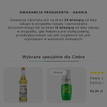
Gwarancja
Gwarancja producenta -
GAGGIA
GWARANCJA PRODUCENTA - GAGGIA
Cechy dodatkowe
pojemnik na produkty
instant
Gwarancja udzielana jest na okres
24 miesięcy
od daty
zakupu w przypadku zakupu i zastosowania
stalowa jednostka
konsumenckiego lub na okres
12 miesięcy
od daty zakupu
zaparzająca
w przypadku, gdy Nabywca jest osobą prawną,
przedsiębiorstwem lub jeśli urządzenie nie jest
Ciśnienie
15 barów
użytkowane w warunkach domowych.
Dysza pary wodnej
Nie
Funkcja One Touch
Tak
Wybrane specjalnie dla Ciebie
Konserwacja ekspresu
Automatyczne czyszczenie
Automatyczne płukanie
przewodu mlekowego
Okazja
Automatyczne
Kawa zia
odkamienianie
Pellini E
Komunikaty serwisowe
Cremoso 
94,99 zł
Maksymalna wysokość
80-180 mm
wylewki kawy
Miejsce zbiornika na wodę
brak