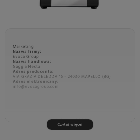
Marketing
Nazwa firmy:
Evoca Group
Nazwa handlowa:
Gaggia Necta
Adres producenta:
VIA GRAZIA DELEDDA 16 - 24030 MAPELLO (BG)
Adres elektroniczny:
info@evocagroup.com
Marka
GAGGIA
Czytaj więcej
Podmiot odpowiedzialny za
Gaggia Necta
Więcej
ten produkt na terenie UE