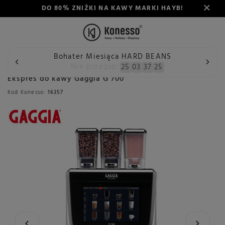
DO 80% ZNIŻKI NA KAWY MARKI HAYB!
Bohater Miesiąca HARD BEANS
Wstecz
Konesso
Ekspresy do kawy
Rodzaj
Automat
Nie przegap:
25
03
37
25
Ekspres do kawy Gaggia G 700
Kod Konesso:
16357