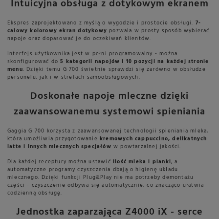
Intuicyjna obsługa z dotykowym ekranem
Ekspres zaprojektowano z myślą o wygodzie i prostocie obsługi.
7-
calowy kolorowy ekran dotykowy
pozwala w prosty sposób wybierać
napoje oraz dopasować je do oczekiwań klientów.
Interfejs użytkownika jest w pełni programowalny - można
skonfigurować do
5 kategorii napojów i 10 pozycji na każdej stronie
menu
. Dzięki temu G 700 świetnie sprawdzi się zarówno w obsłudze
personelu, jak i w strefach samoobsługowych.
Doskonałe napoje mleczne dzięki
zaawansowanemu systemowi spieniania
Gaggia G 700 korzysta z zaawansowanej technologii spieniania mleka,
która umożliwia przygotowanie
kremowych cappuccino, delikatnych
latte i innych mlecznych specjałów
w powtarzalnej jakości.
Dla każdej receptury można ustawić
ilość mleka i pianki
, a
automatyczne programy czyszczenia dbają o higienę układu
mlecznego. Dzięki funkcji Plug&Play nie ma potrzeby demontażu
części - czyszczenie odbywa się automatycznie, co znacząco ułatwia
codzienną obsługę.
Jednostka zaparzająca Z4000 iX - serce