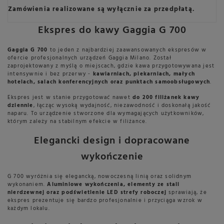
Zamówienia realizowane są wyłącznie za przedpłatą.
Ekspres do kawy Gaggia G 700
Gaggia G 700
to jeden z najbardziej zaawansowanych ekspresów w
ofercie profesjonalnych urządzeń Gaggia Milano. Został
zaprojektowany z myślą o miejscach, gdzie kawa przygotowywana jest
intensywnie i bez przerwy -
kawiarniach, piekarniach, małych
hotelach, salach konferencyjnych oraz punktach samoobsługowych
.
Ekspres jest w stanie przygotować nawet
do 200 filiżanek kawy
dziennie
, łącząc wysoką wydajność, niezawodność i doskonałą jakość
naparu. To urządzenie stworzone dla wymagających użytkowników,
którym zależy na stabilnym efekcie w filiżance.
Elegancki design i dopracowane
wykończenie
G 700 wyróżnia się elegancką, nowoczesną linią oraz solidnym
wykonaniem.
Aluminiowe wykończenia, elementy ze stali
nierdzewnej oraz podświetlenie LED strefy roboczej
sprawiają, że
ekspres prezentuje się bardzo profesjonalnie i przyciąga wzrok w
każdym lokalu.