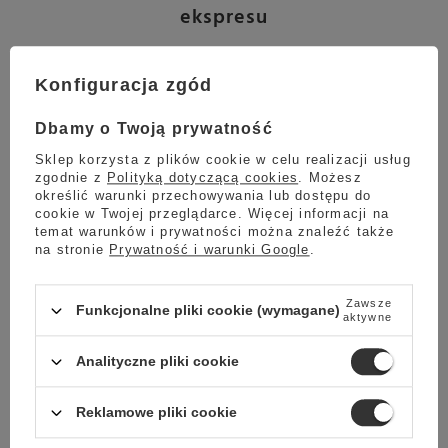
ekspresu
Kluczowym elementem ekspresu jest nowoczesna jednostka
zaparzająca
Z4000 iX
z podgrzewaną komorą ze stali nierdzewnej.
Konfiguracja zgód
Dzięki temu G 700 zapewnia:
stabilną temperaturę parzenia,
Dbamy o Twoją prywatność
powtarzalny smak każdej kawy,
Sklep korzysta z plików cookie w celu realizacji usług
wysoką jakość ekstrakcji także przy dużym obciążeniu.
zgodnie z
Polityką dotyczącą cookies
. Możesz
określić warunki przechowywania lub dostępu do
Z4000 iX umożliwia również rozszerzenie menu o różnorodne napoje,
co czyni ekspres uniwersalnym rozwiązaniem dla wielu typów lokali.
cookie w Twojej przeglądarce. Więcej informacji na
temat warunków i prywatności można znaleźć także
Higiena i bezpieczeństwo z technologią
na stronie
Prywatność i warunki Google
.
Pure Zone®
Zawsze
Funkcjonalne pliki cookie (wymagane)
aktywne
Gaggia G 700 spełnia wysokie wymagania w zakresie higieny i
bezpieczeństwa. Zastosowana technologia
Pure Zone®
chroni ekran
dotykowy przed rozwojem drobnoustrojów przez
24 godziny na dobę,
Analityczne pliki cookie
7 dni w tygodniu, nawet do 5 lat
.
Powłoka Pure Zone® jest wodoodporna i kompatybilna z popularnymi
Reklamowe pliki cookie
środkami czyszczącymi, co ułatwia utrzymanie ekspresu w idealnej
czystości.