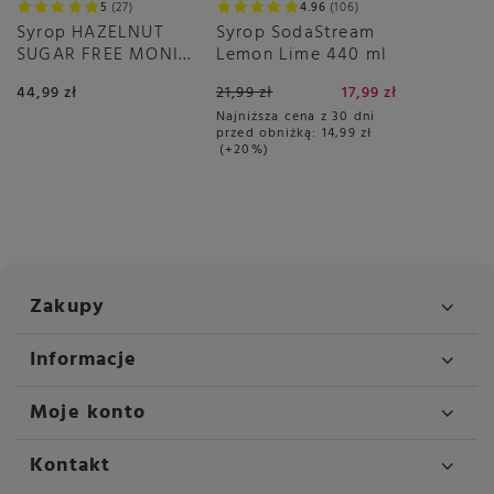
5
27
4.96
106
Moc
3200W
Syrop HAZELNUT
Syrop SodaStream
Monitorowana ilość wody
nie dotyczy
SUGAR FREE MONIN
Lemon Lime 440 ml
0,7 L
Możliwość regulacji
Ilości wody
44,99 zł
21,99 zł
17,99 zł
Temperatury kawy
Najniższa cena z 30 dni
przed obniżką:
14,99 zł
Mocy kawy
+20%
Stopnia zmielenia kawy
Ilości mleka
Ilosci pianki mlecznej
Możliwość stosowania kawy
Nie
mielonej
Zakupy
Młynek
Ceramiczny
Obudowa
Stal nierdzewna
Informacje
Aluminium
Moje konto
Podwójna wylewka kawy
Tak
Podłączenie do sieci
Tak
Kontakt
wodociągowej