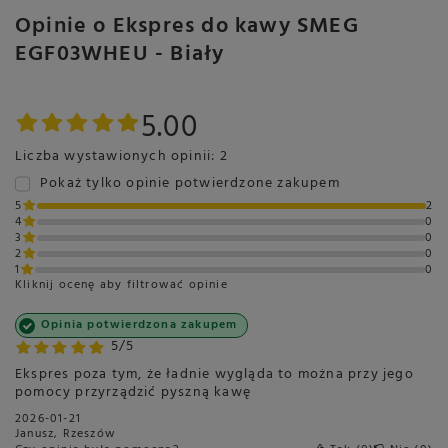
Wielkości kawy
Opinie o Ekspres do kawy SMEG
Kolor przycisków
Srebrny
EGF03WHEU - Biały
System grzewczy
Podwójny termoblok
Waga
12,3 kg
5.00
Głębokość
340 mm
Liczba wystawionych opinii: 2
Szerokość
443 mm
Pokaż tylko opinie potwierdzone zakupem
Wysokość
443 mm
5
2
Kolor
Biały
4
0
3
0
Przeznaczenie
Do domu
2
0
1
0
Rodzaj ekspresu
Ciśnieniowy kolbowy
Kliknij ocenę aby filtrować opinie
1-grupowy
Opinia potwierdzona zakupem
Wbudowany młynek
Tak
5/5
Rodzaj żaren
Stalowe
Ekspres poza tym, że ładnie wygląda to można przy jego
pomocy przyrządzić pyszną kawę
Stożkowe
2026-01-21
Wskaźnik poziomu wody
Tak
Janusz, Rzeszów