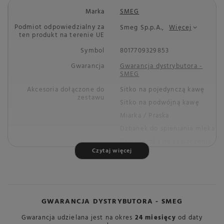
Marka
SMEG
Podmiot odpowiedzialny za
Smeg Sp.p.A.,
Więcej
ten produkt na terenie UE
Symbol
8017709329853
Gwarancja
Gwarancja dystrybutora -
SMEG
Akcesoria dołączone do
Sitko na pojedynczą kawę
zestawu
Sitko na podwójną kawę
Miarka / Praska
Dzbanek do spieniania mleka
Szczoteczka do czyszczenia
Czytaj więcej
Pasek do pomiaru twardości
wody
Igła do czyszczenia dyszy
spieniającej
Miarka
GWARANCJA DYSTRYBUTORA - SMEG
Miejsce zbiornika na wodę
Z tyłu
Gwarancja udzielana jest na okres
24 miesięcy
od daty