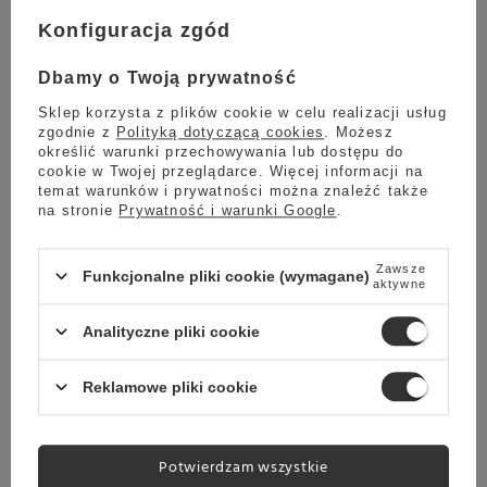
l. Zbiornik jest wyjmowany i ma miejsce
przeznaczone do podłączenia filtra.
Konfiguracja zgód
CHROMOWANA DYSZA
Dbamy o Twoją prywatność
Dysza do spieniania mleka jest wykonana ze stopu
cynku. Dzięki niej możemy przygotować aksamitne
Sklep korzysta z plików cookie w celu realizacji usług
cappuccino z delikatną pianką.
zgodnie z
Polityką dotyczącą cookies
. Możesz
określić warunki przechowywania lub dostępu do
PROFESJONALNA KOLBA
cookie w Twojej przeglądarce. Więcej informacji na
temat warunków i prywatności można znaleźć także
Kolba ekspresu SMEG EGF03PGEU wykonana jest ze
stali nierdzewnej.
na stronie
Prywatność i warunki Google
.
PRZYCISKI KONTROLNE
Zawsze
Funkcjonalne pliki cookie (wymagane)
Intuicyjne przyciski pozwalają nam aktywować
aktywne
urządzenie oraz kontrolować twardość i temperaturę
wody.
Analityczne pliki cookie
STALOWA DŹWIGNIA
Ergonomiczna dźwignia wykonana ze stali
Reklamowe pliki cookie
nierdzewnej służy do uruchamiania trybu pary
wodnej.
Potwierdzam wszystkie