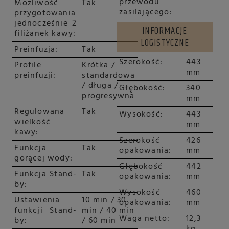
przewodu
Możliwość
Tak
zasilającego:
przygotowania
jednocześnie 2
INFORMACJE
filiżanek kawy:
LOGISTYCZNE
Preinfuzja:
Tak
Szerokość:
443
Profile
Krótka /
mm
preinfuzji:
standardowa
/ długa /
Głębokość:
340
progresywna
mm
Regulowana
Tak
Wysokość:
443
wielkość
mm
kawy:
Szerokość
426
Funkcja
Tak
opakowania:
mm
gorącej wody:
Głębokość
442
Funkcja Stand-
Tak
opakowania:
mm
by:
Wysokość
460
Ustawienia
10 min / 30
opakowania:
mm
funkcji Stand-
min / 40 min
Waga netto:
12,3
by:
/ 60 min