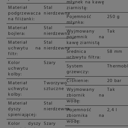
młynek na kawę
Materiał
Stal
ziarnistą:
podgrzewacza
nierdzewna
Pojemność
250 g
na filiżanki:
młynka:
Materiał
Stal
Wyjmowany
Tak
bojlera:
nierdzewna
pojemnik na
Materiał
Stal
kawę ziarnistą
uchwytu na
nierdzewna
Średnica
58 mm
filtr:
uchwytu filtra:
Kolor
Szary
System
Thermob
uchwytu
grzewczy:
kolby:
Ciśnienie:
20 bar
Materiał
Tworzywo
uchwytu
sztuczne
Wyjmowany
Tak
kolby:
zbiornik na
wodę:
Materiał
Stal
dyszy
nierdzewna
Pojemność
2,4 l
spieniającej:
zbiornika na
wodę:
Kolor dyszy
Szary