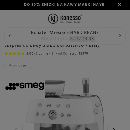
DO 80% ZNIŻKI NA KAWY MARKI HAYB!
Bohater Miesiąca HARD BEANS
Wstecz
Konesso
Ekspresy do kawy
Rodzaj
Kolbowy
Nie przegap:
22
12
14
37
Ekspres do kawy SMEG EGF03WHEU - Biały
5.00
(2 opinie)
Kod Konesso:
15370
Promocja