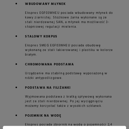
WBUDOWANY MŁYNEK
Ekspres EGF03WHEU posiada wbudowany młynek do
kawy ziarnistej. Stożkowe żarna wykonane są ze
stali nierdzewnej SAN, a młynek ma możliwość 3-
stopniowej regulacji mielenia.
STALOWY KORPUS
Ekspres SMEG EGF03WHEU posiada obudowę
wykonaną ze stali lakierowanej i plastiku w kolorze
białym.
CHROMOWANA PODSTAWA
Urządzenie ma stabilną podstawę wyposażoną w
nóżki antypoślizgowe.
PODSTAWA NA FILIŻANKI
Wyjmowana podstawa z kratką spływową wykonana
jest ze stali nierdzewnej. Po jej wyciągnięciu
możemy korzystać także z wysokich szklanek.
POJEMNIK NA WODĘ
Ekspres posiada zbiornik na wodę o pojemności 2,4