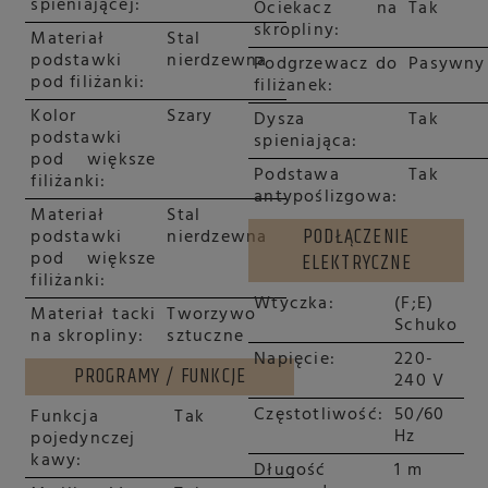
spieniającej:
Ociekacz na
Tak
skropliny:
Materiał
Stal
podstawki
nierdzewna
Podgrzewacz do
Pasywny
pod filiżanki:
filiżanek:
Kolor
Szary
Dysza
Tak
podstawki
spieniająca:
pod większe
Podstawa
Tak
filiżanki:
antypoślizgowa:
Materiał
Stal
PODŁĄCZENIE
podstawki
nierdzewna
pod większe
ELEKTRYCZNE
filiżanki:
Wtyczka:
(F;E)
Materiał tacki
Tworzywo
Schuko
na skropliny:
sztuczne
Napięcie:
220-
PROGRAMY / FUNKCJE
240 V
Częstotliwość:
50/60
Funkcja
Tak
Hz
pojedynczej
kawy:
Długość
1 m