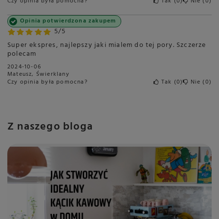
Czy opinia była pomocna?
Tak
0
Nie
0
Podwójna wylewka kawy
Tak
Wydajność Ekspresu
Do 20 kaw dziennie
Opinia potwierdzona zakupem
5/5
Ciśnienie
20 barów
Super ekspres, najlepszy jaki mialem do tej pory. Szczerze
Dysza pary wodnej
Tak
polecam
Wyświetlacz
Brak
2024-10-06
Mateusz, Świerklany
Podłączenie do sieci
Nie
Czy opinia była pomocna?
Tak
0
Nie
0
wodociągowej
Połączenie z telefonem
Nie
Pojemność zbiornika na kawę
250 g
Z naszego bloga
Kawy czarne
Tak
Kawy mleczne
Tak
Kraj produkcji
Chiny