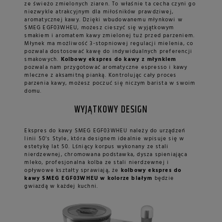
ze świeżo zmielonych ziaren. To właśnie ta cecha czyni go
niezwykle atrakcyjnym dla miłośników prawdziwej,
aromatycznej kawy. Dzięki wbudowanemu młynkowi w
SMEG EGF03WHEU, możesz cieszyć się wyjątkowym
smakiem i aromatem kawy zmielonej tuż przed parzeniem.
Młynek ma możliwość 3-stopniowej regulacji mielenia, co
pozwala dostosować kawę do indywidualnych preferencji
smakowych.
Kolbowy ekspres do kawy z młynkiem
pozwala nam przygotować aromatyczne espresso i kawy
mleczne z aksamitną pianką. Kontrolując cały proces
parzenia kawy, możesz poczuć się niczym barista w swoim
domu.
WYJĄTKOWY DESIGN
Ekspres do kawy SMEG EGF03WHEU należy do urządzeń
linii 50's Style, która designem idealnie wpisuje się w
estetykę lat 50. Lśniący korpus wykonany ze stali
nierdzewnej, chromowana podstawka, dysza spieniająca
mleko, profesjonalna kolba ze stali nierdzewnej i
opływowe kształty sprawiają, że
kolbowy ekspres do
kawy SMEG EGF03WHEU w kolorze białym
będzie
gwiazdą w każdej kuchni.