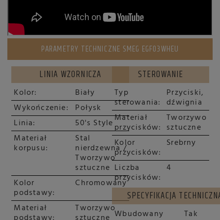
PARAMETRY TECHNICZNE SMEG EGF03WHEU
LINIA WZORNICZA
STEROWANIE
Kolor:
Biały
Typ
Przyciski,
sterowania:
dźwignia
Wykończenie:
Połysk
Materiał
Tworzywo
Linia:
50's Style
przycisków:
sztuczne
Materiał
Stal
Kolor
Srebrny
korpusu:
nierdzewna /
przycisków:
Tworzywo
sztuczne
Liczba
4
przycisków:
Kolor
Chromowany
podstawy:
SPECYFIKACJA TECHNICZN
Materiał
Tworzywo
Wbudowany
Tak
podstawy:
sztuczne