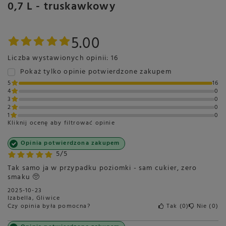
0,7 L - truskawkowy
5.00
Liczba wystawionych opinii: 16
Pokaż tylko opinie potwierdzone zakupem
5
16
4
0
3
0
2
0
1
0
Kliknij ocenę aby filtrować opinie
Opinia potwierdzona zakupem
5/5
Tak samo ja w przypadku poziomki - sam cukier, zero
smaku 🥺
2025-10-23
Izabella, Gliwice
Czy opinia była pomocna?
Tak
0
Nie
0