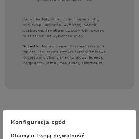
Zaparz herbatę w swoim ulubionym kubku,
wlej syrop i delikatnie wymieszaj. Możesz
udekorować kawałkami owoców lub przypraw
w zależności od wybranego syropu.
Sugestia:
Możesz zamienić czarną herbatę na
zieloną. Jeśli chcesz uzyskać herbatę smakową
dodaj swój ulubiony smak kwiatowy: lavenda,
bergamotka, jaśmin, róża, fiołek, elderflower.
Konfiguracja zgód
Parametry
Dbamy o Twoją prywatność