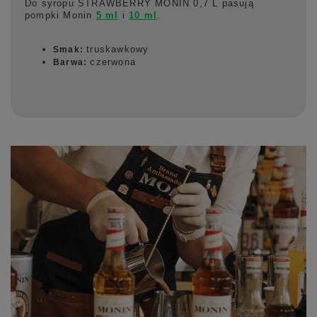
Do syropu STRAWBERRY MONIN 0,7 L pasują
pompki Monin
5 ml
i
10 ml
.
truskawkowy
Smak:
czerwona
Barwa: