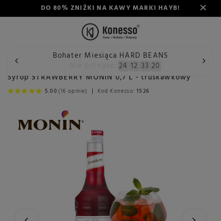
DO 80% ZNIŻKI NA KAWY MARKI HAYB!
Bohater Miesiąca HARD BEANS
Wstecz
Konesso
Delikatesy
Spożywcze
Syropy do 
Nie przegap:
24
12
33
19
Syrop STRAWBERRY MONIN 0,7 L - truskawkowy
5.00
(16 opinie)
Kod Konesso:
1526