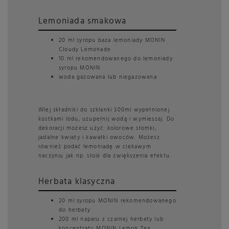
Lemoniada smakowa
20 ml syropu baza lemoniady MONIN
Cloudy Lemonade
10 ml rekomendowanego do lemoniady
syropu MONIN
woda gazowana lub niegazowana
Wlej składniki do szklanki 300ml wypełnionej
kostkami lodu, uzupełnij wodą i wymieszaj. Do
dekoracji możesz użyć: kolorowe słomki,
jadalne kwiaty i kawałki owoców. Możesz
również podać lemoniadę w ciekawym
naczyniu jak np. słoik dla zwiększenia efektu.
Herbata klasyczna
20 ml syropu MONIN rekomendowanego
do herbaty
200 ml naparu z czarnej herbaty lub
koncentratu MONIN Lemon Tea