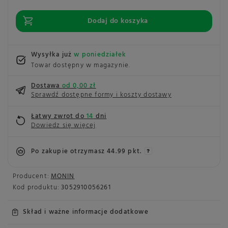
Dodaj do koszyka
Wysyłka już
w poniedziałek
Towar dostępny w magazynie
Dostawa
od 0,00 zł
Sprawdź dostępne formy i koszty dostawy
Łatwy zwrot do
14
dni
Dowiedz się więcej
Po zakupie otrzymasz
44.99 pkt.
Producent:
MONIN
Kod produktu:
3052910056261
Skład i ważne informacje dodatkowe