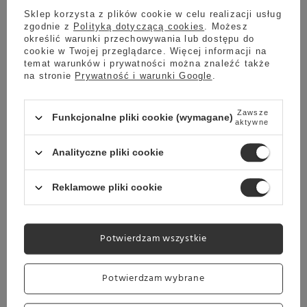
Sklep korzysta z plików cookie w celu realizacji usług
Opakowanie:
zgodnie z
Polityką dotyczącą cookies
. Możesz
Pojemność:
Szklana
określić warunki przechowywania lub dostępu do
700 ml
butelka
cookie w Twojej przeglądarce. Więcej informacji na
temat warunków i prywatności można znaleźć także
na stronie
Prywatność i warunki Google
.
Pasujące pompki
Zawsze
Funkcjonalne pliki cookie (wymagane)
aktywne
Analityczne pliki cookie
Reklamowe pliki cookie
5
10
ml
ml
Potwierdzam wszystkie
Potwierdzam wybrane
Marka
MONIN