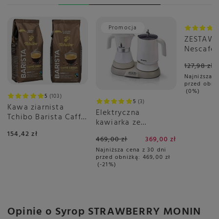
Promocja
Okazja
ZESTAW -
Nescafé 
Gusto Fl
127,98 zł
6x16 sztu
Najniższa c
przed obni
0%
5
103
5
3
Kawa ziarnista
Elektryczna
Tchibo Barista Caffé
kawiarka ze
Crema 2x1kg
spieniaczem Ariete
154,42 zł
469,00 zł
369,00 zł
1344 - Breakfast
Najniższa cena z 30 dni
Station 3w1
przed obniżką:
469,00 zł
-21%
Opinie o Syrop STRAWBERRY MONIN