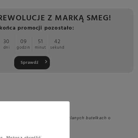
REWOLUCJE Z MARKĄ SMEG!
końca promocji pozostało:
30
09
51
41
dni
godzin
minut
sekund
Sprawdź
osowania z
syropami Monin
w
szklanych butelkach
o
es
. Możesz określić