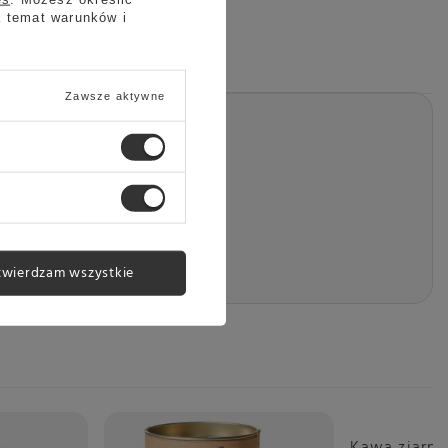
a temat warunków i
Zawsze aktywne
twierdzam wszystkie
Okazja
Kawa ziarnis