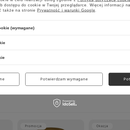
b dostępu do cookie w Twojej przeglądarce. Więcej informacji n
ć także na stronie
Prywatność i warunki Google
.
cookie (wymagane)
Marka
MONIN
kie
Symbol
3052911113734
Rodzaj
Syropy
kie
8
wania w centymetrach
Więcej
15
ania w centymetrach
Więcej
ne
Potwierdzam wymagane
Po
8
wania w centymetrach
Więcej
Promocja
Okazja