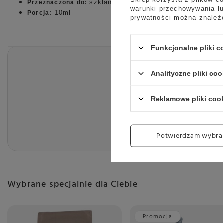
szklanych butelek 0,7l
Przeznaczona do:
warunki przechowywania lu
10ml
Porcja:
prywatności można znaleź
Funkcjonalne pliki 
Analityczne pliki coo
Reklamowe pliki coo
Długość opako
Wysokość opakow
Potwierdzam wybra
Szerokość opako
Wybrane specjalnie dla Ciebie
Promocja