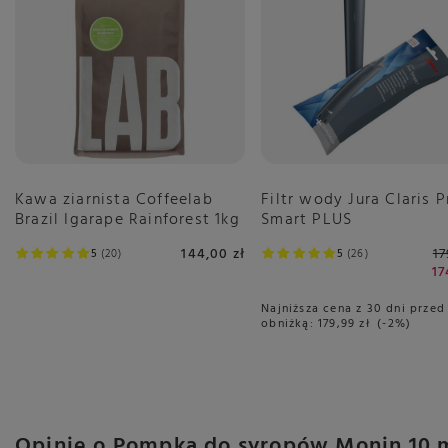
Kawa ziarnista Coffeelab
Filtr wody Jura Claris P
Brazil Igarape Rainforest 1kg
Smart PLUS
144,00 zł
17
5
20
5
26
17
Najniższa cena z 30 dni przed
obniżką:
179,99 zł
-2%
Opinie o Pompka do syropów Monin 10 