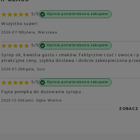
5/5
Opinia potwierdzona zakupem
Wszystko super!
2026-07-18
Sylwia, Warszawa
5/5
Opinia potwierdzona zakupem
Syrop ok, kwestia gustu i smaków. Faktycznie czuć i owoce i 
atrakcyjne ceny, szybka dostawa i dobrze zabezpieczona przes
2026-01-29
Agata, Susz
5/5
Opinia potwierdzona zakupem
Fajna pompka do dozowania syropu .
2025-12-30
Kamil, Dębe Wielkie
ZOBACZ 