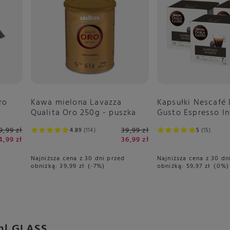
Kawa mielona Lavazza
ro
Kapsułki Nescafé
Qualita Oro 250g - puszka
Gusto Espresso In
sztuk
39,99 zł
9,99 zł
4.89
114
5
15
36,99 zł
4,99 zł
Najniższa cena z 30 dni przed
Najniższa cena z 30 dn
obniżką:
39,99 zł
-7%
obniżką:
59,97 zł
0%
ml GLASS