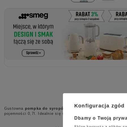
Konfiguracja zgód
Gustowna
pompka do syropów Monin
odmierzająca
porcję 
pojemności 0,7l. Idealnie się sprawdzi w kawiarni jak i w d
Dbamy o Twoją pryw
Sklep korzysta z plików co