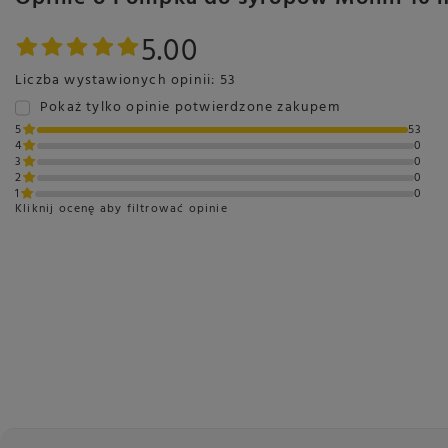
5.00
Liczba wystawionych opinii: 53
Pokaż tylko opinie potwierdzone zakupem
5
53
4
0
3
0
2
0
1
0
Kliknij ocenę aby filtrować opinie