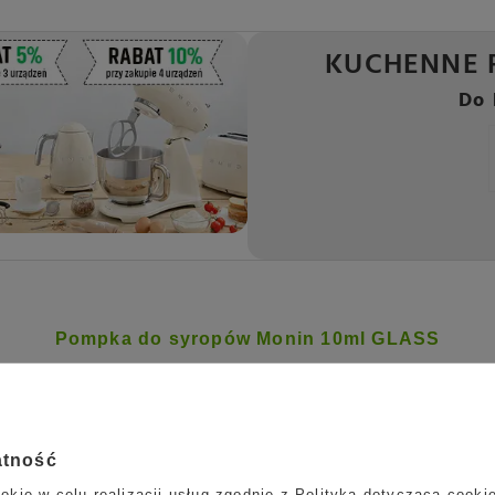
KUCHENNE 
Do 
Pompka do syropów Monin 10ml GLASS
10 ml
przy pełnym naciśnięciu. Pompka jest przeznaczona do st
omowym zaciszu.
atność
okie w celu realizacji usług zgodnie z
Polityką dotyczącą cooki