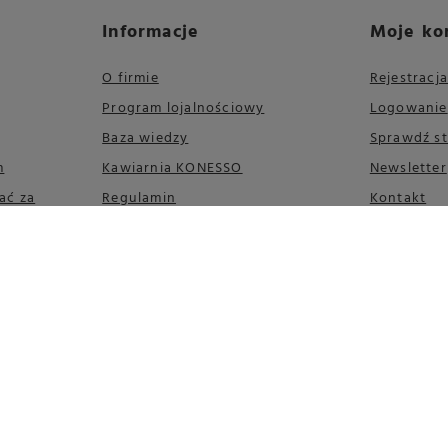
Informacje
Moje ko
O firmie
Rejestracja
Program lojalnościowy
Logowanie
Baza wiedzy
Sprawdź s
m
Kawiarnia KONESSO
Newsletter
ać za
Regulamin
Kontakt
Polityka prywatności
Odstąpienie od umowy
FAQ
Mapa strony
Informacje o opakowaniach i
systemie zbierania zużytego
sprzętu
Zrównoważony rozwój