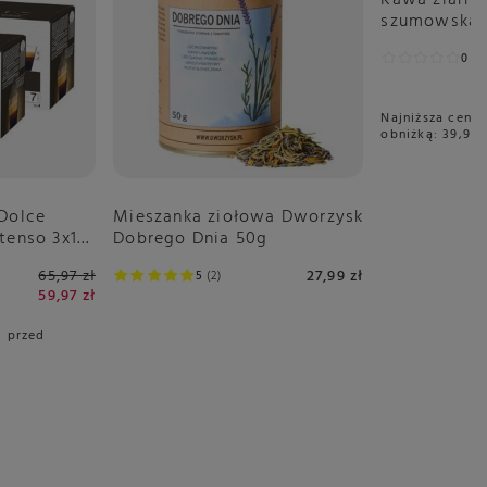
szumowska S
250g
0
0
Najniższa cena 
obniżką:
39,99 
 Dolce
Mieszanka ziołowa Dworzysk
tenso 3x16
Dobrego Dnia 50g
65,97 zł
27,99 zł
5
2
59,97 zł
i przed