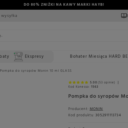
DO 80% ZNIŻKI NA KAWY MARKI HAYB!
 wysyłka
baty
Ekspresy
Bohater Miesiąca HARD B
Pompka do syropów Monin 10 ml GLASS
5.00
(53 opinie)
Kod Konesso:
1563
Pompka do syropów Mo
Producent:
MONIN
Kod produktu:
3052911113734