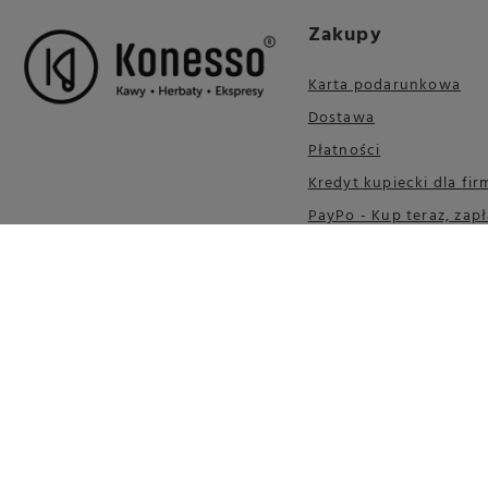
Zakupy
Karta podarunkowa
Dostawa
Płatności
Kredyt kupiecki dla fir
PayPo - Kup teraz, zapł
30 dni
Wygodne zwroty
Paczkomatem Inpost
Leasing urządzeń
PKO Leasing
Zakupy na raty
Credit Agricole Raty
Kody Rabatowe