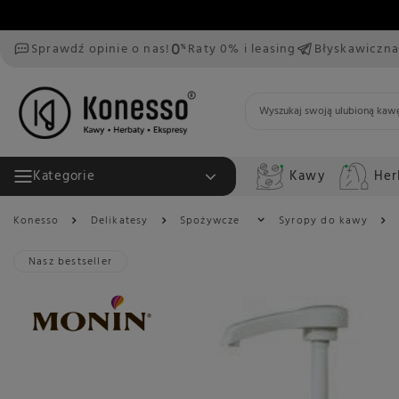
Sprawdź opinie o nas!
Raty 0% i leasing
Błyskawiczna
Kawy
Her
Kategorie
Konesso
Delikatesy
Spożywcze
Syropy do kawy
Nasz bestseller