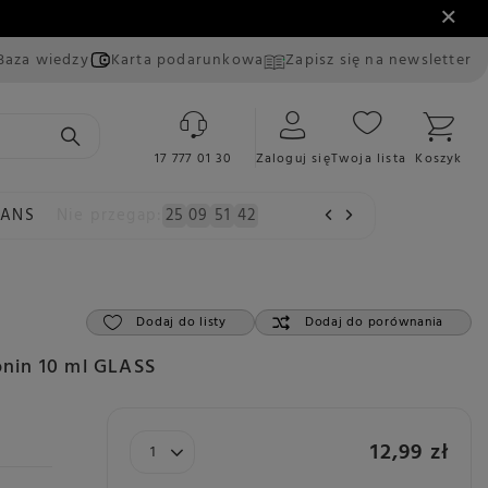
Baza wiedzy
Karta podarunkowa
Zapisz się na newsletter
17 777 01 30
Zaloguj się
Twoja lista
Koszyk
EANS
Nie przegap:
25
09
51
41
Dodaj do listy
Dodaj do porównania
nin 10 ml GLASS
12,99 zł