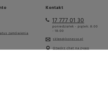
nto
Kontakt
17 777 01 30
poniedziałek - piątek: 8:00
- 18:00
tatus zamówienia
sklep@konesso.pl
Otwórz chat na żywo