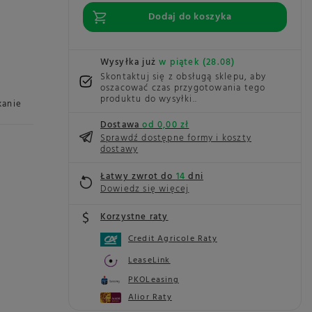
Dodaj do koszyka
Wysyłka już
w piątek (28.08)
Skontaktuj się z obsługą sklepu, aby
oszacować czas przygotowania tego
produktu do wysyłki.
kanie
Dostawa
od 0,00 zł
Sprawdź dostępne formy i koszty
dostawy
Łatwy zwrot do
14
dni
Dowiedz się więcej
Korzystne raty
Credit Agricole Raty
LeaseLink
PKOLeasing
Alior Raty