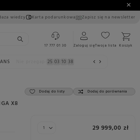
Baza wiedzy
Karta podarunkowa
Zapisz się na newsletter
17 777 01 30
Zaloguj się
Twoja lista
Koszyk
EANS
Nie przegap:
25
03
10
37
Dodaj do listy
Dodaj do porównania
GIGA X8
29 999,00 zł