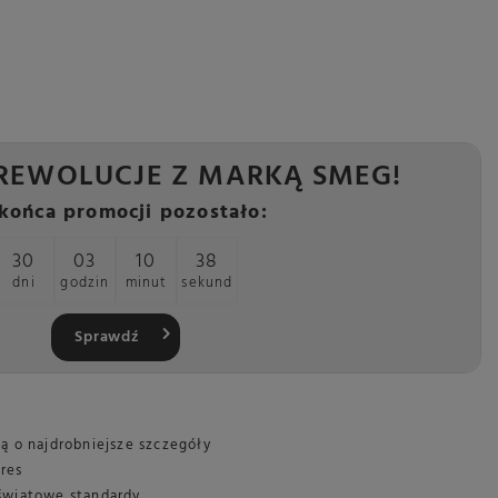
REWOLUCJE Z MARKĄ SMEG!
końca promocji pozostało:
30
03
10
37
dni
godzin
minut
sekund
Sprawdź
ą o najdrobniejsze szczegóły
pres
 światowe standardy