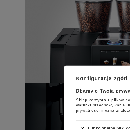
Konfiguracja zgód
Dbamy o Twoją pryw
Sklep korzysta z plików co
warunki przechowywania lu
prywatności można znaleź
Funkcjonalne pliki 