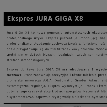
Ekspres JURA GIGA X8
Jura GIGA X8 to nowa generacja automatycznych ekspres
profesjonalnego użyku. Ekspres prezentuje imponującą siłę 
profesjonalizmu. Urządzenie zachwyca jakością, funkcjonalnośc
gdzie przygotowuje się do 200 filiżanek kawy dziennie. Wysok
spełni się w dużych biurach, jadalniach, salach seminaryjn
strefach samoobsługowych.
Ekspres do kawy Jura GIGA X8
ma wbudowane 2 wysoko
tarczowe
, które zapewniają precyzyjne i równe mielenie przez
pionierska innowacja A.G.A. (Automatic Grinder Adjustment
automatyczna regulacja. Ekspres wykorzystuje Proces Ekstrakc
optymalizuje czas ekstrakcji krótkich specjałów. Natomiast fil
z systemem I.W.S. zapewnia czystą wodę o nieskazitelnym smak