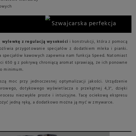
wowych
Szwajcarska perfekcja
 wylewkę z regulacją wysokości
i konstrukcji, która z pomocą
możliwia przygotowanie specjałów z dodatkiem mleka i pianki.
nia specjałów kawowych zapewnia nam funkcja Speed. Natomiast
ści 650 g z pokrywą chroniącą aromat sprawiają, że ich ponowne
do minimum.
zą moc przy jednoczesnej optymalizacji jakości. Urządzenie
rowego, dotykowego wyświetlacza o przekątnej 4,3", dzięki
ocesu niezwykle proste i intuicyjne. Tacę ociekową ekspresu
żyć jedną ręką, a dodatkowo można ją myć w zmywarce.