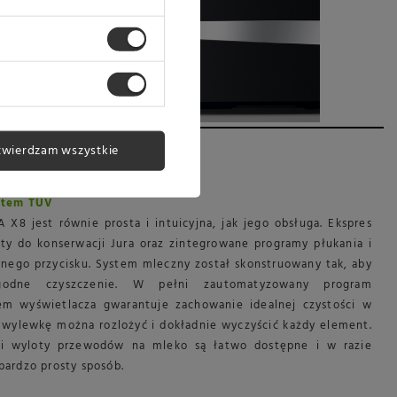
twierdzam wszystkie
katem TÜV
 X8 jest równie prosta i intuicyjna, jak jego obsługa. Ekspres
ty do konserwacji Jura oraz zintegrowane programy płukania i
dnego przycisku. System mleczny został skonstruowany tak, aby
godne czyszczenie. W pełni zautomatyzowany program
em wyświetlacza gwarantuje zachowanie idealnej czystości w
 wylewkę można rozlożyć i dokładnie wyczyścić każdy element.
i wyloty przewodów na mleko są łatwo dostępne i w razie
ardzo prosty sposób.