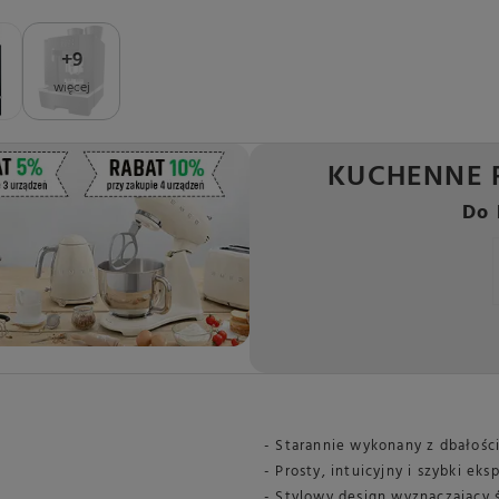
+
9
więcej
KUCHENNE 
Do 
- Starannie wykonany z dbałości
- Prosty, intuicyjny i szybki eks
- Stylowy design wyznaczający