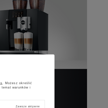
es
. Możesz określić
a temat warunków i
Zawsze aktywne