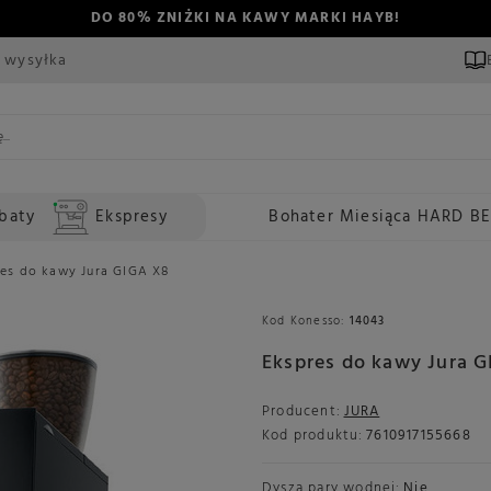
DO 80% ZNIŻKI NA KAWY MARKI HAYB!
 wysyłka
baty
Ekspresy
Bohater Miesiąca HARD B
es do kawy Jura GIGA X8
Kod Konesso:
14043
Ekspres do kawy Jura 
Producent:
JURA
Kod produktu:
7610917155668
Dysza pary wodnej:
Nie