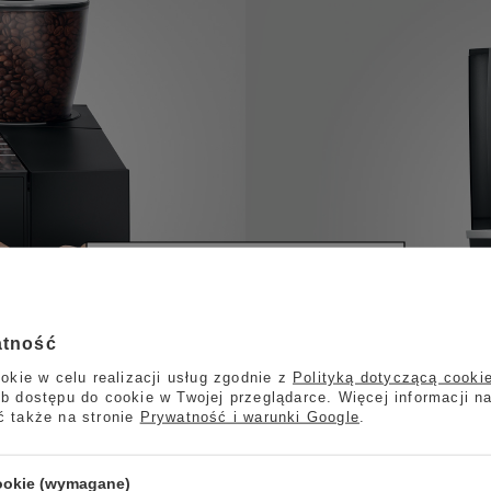
atność
okie w celu realizacji usług zgodnie z
Polityką dotyczącą cooki
b dostępu do cookie w Twojej przeglądarce. Więcej informacji n
ć także na stronie
Prywatność i warunki Google
.
cookie (wymagane)