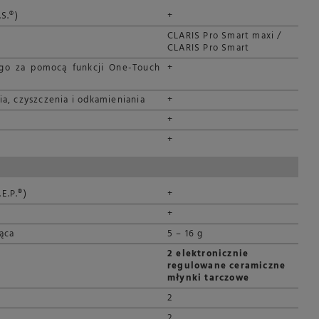
S.®)
+
CLARIS Pro Smart maxi /
CLARIS Pro Smart
go za pomocą funkcji One-Touch
+
a, czyszczenia i odkamieniania
+
+
+
.E.P.®)
+
+
ąca
5 – 16 g
2 elektronicznie
regulowane ceramiczne
młynki tarczowe
2
2