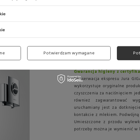
kie
kie
ne
Potwierdzam wymagane
Po
Gwarancja higieny z certyfi
Konserwacja ekspresu Jura GIGA
wykorzystuje oryginalne produk
czyszczenia za naciśnięciem je
również zagwarantować wy
uruchamiany jest za dotknięci
kontakcie z mlekiem. Podwójną
Umieszczone z przodu wylewk
potrzeby można je wymienić w b