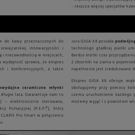
- Jeszcze więcej specjałów ka
ów do kawy przeznaczonych do
Jura GIGA X8 posiada
podwójną
szwajcarskiej innowacyjności i
technologii gładkiej pianki u
ią i niezawodnością w miejscach,
Bardzo krótki czas przyrządze
a wydajność sprawia, że ekspres
2 zbiorniki na ziarna o pojemno
ych i konferencyjnych, a także
napełnienie jest zredukowane 
Ekspres GIGA X8 oferuje więks
wydajne ceramiczne młynki
obsługujemy przy pomocy kolo
 długie lata. Gwarantuje nam to
czemu uruchomienie każdego pr
) – elektronicznie sterowana,
możemy wyjąć i z powrotem wło
ji Pulsacyjnej (P.E.P.®), który
tr CLARIS Pro Smart w połączeniu
u.