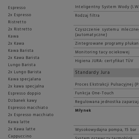
Inteligentny System Wody (I.W.
Espresso
2x Espresso
Rodzaj filtra
Ristretto
2x Ristretto
Czyszczenie systemu mleczne
(automatyczne)
Kawa
2x Kawa
Zintegrowane programy płukani
Kawa Barista
Monitoring tacy ociekowej
2x Kawa Barista
Higiena JURA: certyfikat TÜV
Lungo Barista
2x Lungo Barista
Standardy Jura
Kawa specjalana
Proces Ekstrakcji Pulsacyjnej (P
2x kawa specjalna
Funkcja One-Touch
Espresso doppio
Dzbanek kawy
Regulowana jednostka zaparzaj
Espresso macchiato
Młynek
2x Espresso macchiato
Kawa latte
2x Kawa latte
Wysokowydajna pompa, 15 bar
Cappuccino
System grzewczy termoblok