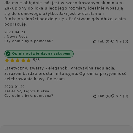
dla mnie obłędnie mój jest w szczotkowanym aluminium .
Zakupiony do lokalu lecz jego rozmiary idealnie wpasują
się do domowego użytku. Jaki jest w działaniu i
funkcjonalności podzielę się z Państwem gdy dłużej z nim
popracuję.
2023-04-23
, Nowa Ruda
Czy opinia była pomocna?
Tak
0
Nie
0
Opinia potwierdzona zakupem
5/5
Estetyczny, zwarty - elegancki. Precyzyjna regulacja,
zarazem bardzo prosta i intuicyjna. Ogromna przyjemność
celebrowania kawy. Polecam.
2023-01-20
TADEUSZ, Ligota Piekna
Czy opinia była pomocna?
Tak
0
Nie
0