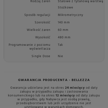
Rodzaj żaren
Stalowe z tytanową warstwą
Stożkowe
Sposób regulacji
Mikrometryczny
Szerokość
140 mm
Wielkość żaren
60 mm
Wysokość
480 mm
Programowanie z poziomu
Tak
wyświetlacza
Single Dose
Nie
GWARANCJA PRODUCENTA - BELLEZZA
Gwarancja udzielana jest na okres
24 miesięcy
od daty
zakupu w przypadku zakupu i zastosowania
konsumenckiego lub na okres
12 miesięcy
od daty zakupu
w przypadku, gdy Nabywca jest osobą prawną,
przedsiębiorstwem lub jeśli urządzenie nie jest
użytkowane w warunkach domowych.