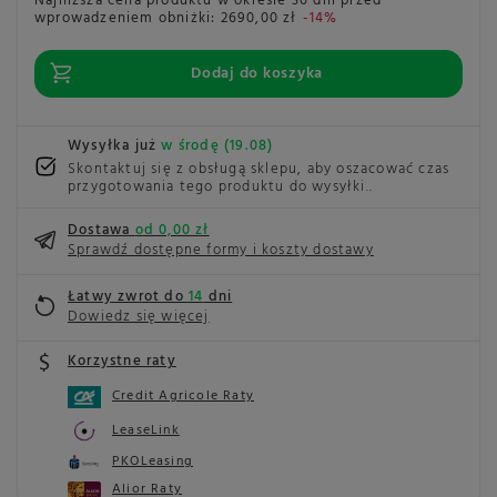
Najniższa cena produktu w okresie 30 dni przed
wprowadzeniem obniżki:
2690,00 zł
-14%
Dodaj do koszyka
Wysyłka już
w środę (19.08)
Skontaktuj się z obsługą sklepu, aby oszacować czas
przygotowania tego produktu do wysyłki.
Dostawa
od 0,00 zł
Sprawdź dostępne formy i koszty dostawy
Łatwy zwrot do
14
dni
Dowiedz się więcej
Korzystne raty
Credit Agricole Raty
LeaseLink
PKOLeasing
Alior Raty