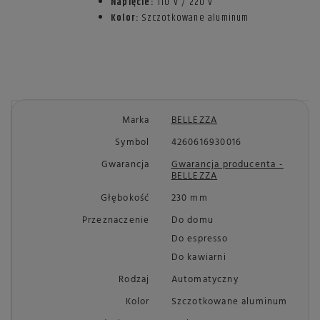
Napięcie:
110 V / 220 V
Kolor:
Szczotkowane aluminum
Marka
BELLEZZA
Symbol
4260616930016
Gwarancja
Gwarancja producenta -
BELLEZZA
Głębokość
230 mm
Przeznaczenie
Do domu
Do espresso
Do kawiarni
Rodzaj
Automatyczny
Kolor
Szczotkowane aluminum