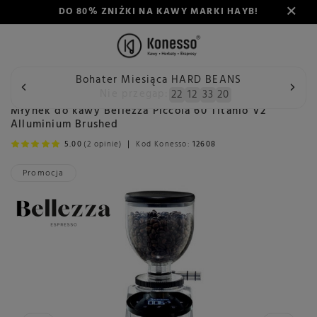
DO 80% ZNIŻKI NA KAWY MARKI HAYB!
Bohater Miesiąca HARD BEANS
Wstecz
Konesso
Młynki
Rodzaj
Automatyczny
Mł
Nie przegap:
22
12
33
19
Młynek do kawy Bellezza Piccola 60 Titanio V2
Alluminium Brushed
5.00
(2 opinie)
Kod Konesso:
12608
Promocja