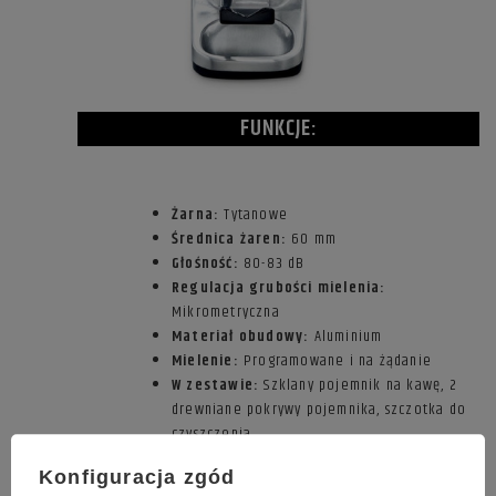
FUNKCJE:
Żarna:
Tytanowe
Średnica żaren:
60 mm
Głośność:
80-83 dB
Regulacja grubości mielenia:
Mikrometryczna
Materiał obudowy:
Aluminium
Mielenie:
Programowane i na żądanie
W zestawie:
Szklany pojemnik na kawę, 2
drewniane pokrywy pojemnika, szczotka do
czyszczenia
Konfiguracja zgód