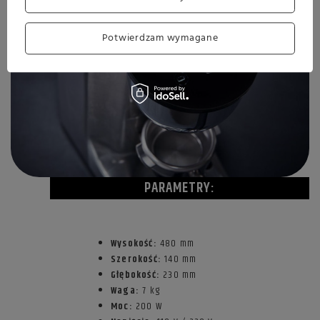
Potwierdzam wymagane
PARAMETRY:
Wysokość:
480 mm
Szerokość:
140 mm
Głębokość:
230 mm
Waga:
7 kg
Moc:
200 W