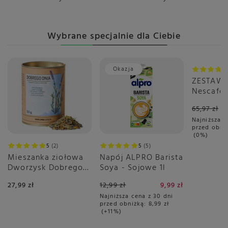
Wybrane specjalnie dla Ciebie
Okazja
Okazja
ZESTAW 
Nescafé 
Gusto Gr
65,97 zł
sztuk
Najniższa c
przed obni
0%
5
2
5
5
Mieszanka ziołowa
Napój ALPRO Barista
Dworzysk Dobrego
Soya - Sojowe 1l
Dnia 50g
27,99 zł
12,99 zł
9,99 zł
Najniższa cena z 30 dni
przed obniżką:
8,99 zł
+11%