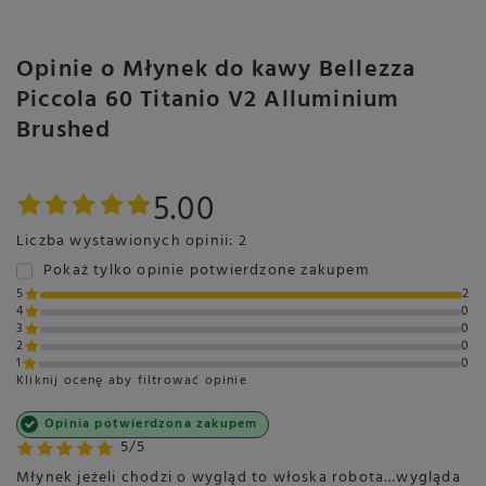
Opinie o Młynek do kawy Bellezza
Piccola 60 Titanio V2 Alluminium
Brushed
5.00
Liczba wystawionych opinii: 2
Pokaż tylko opinie potwierdzone zakupem
5
2
4
0
3
0
2
0
1
0
Kliknij ocenę aby filtrować opinie
Opinia potwierdzona zakupem
5/5
Młynek jeżeli chodzi o wygląd to włoska robota…wygląda