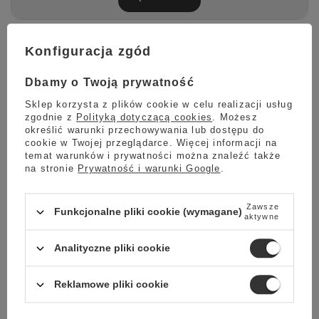
Konfiguracja zgód
Idealna filiżanka ze spodkiem do dużej kawy lub
herbaty o pojemności 350ml.
Dbamy o Twoją prywatność
Sklep korzysta z plików cookie w celu realizacji usług
zgodnie z
Polityką dotyczącą cookies
. Możesz
Chcesz zaskoczyć swoich gości kawą lub herbatą podaną
określić warunki przechowywania lub dostępu do
jak w najlepszej kawiarni?
cookie w Twojej przeglądarce. Więcej informacji na
temat warunków i prywatności można znaleźć także
Filiżanki do cappuccino powinny być lekko wybrzuszone po
na stronie
Prywatność i warunki Google
.
bokach lub rozszerzone u góry i powinny być wykonane z
grubej porcelany dobrze trzymającej ciepło.
Filiżanka do kawy cappuccino powinna mieć pojemność od 150
Zawsze
do 300ml.
Funkcjonalne pliki cookie (wymagane)
aktywne
Kawa czy też herbata podana w takiej filiżance na pewno
zaskoczy twoich gości i wzbudzi w nich zachwyt.
Analityczne pliki cookie
Cechy naszej filiżanki:
Reklamowe pliki cookie
idealna pojemność do cappuccino - 350ml
wysokość: 9cm
biała, gruba porcelana z
polskiej fabryki