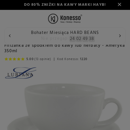
DO 80% ZNIŻKI NA KAWY MARKI HAYB!
Bohater Miesiąca HARD BEANS
Wstecz
Konesso
Akcesoria
Rodzaj
Porcelana i szkło
Nie przegap:
24
02
49
37
Filiżanka ze spodkiem do kawy lub herbaty - Ameryka
350ml
5.00
(13 opinie)
Kod Konesso:
1220