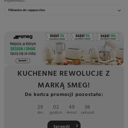
Pojemność
Filiżanka do cappuccino
KUCHENNE REWOLUCJE Z
MARKĄ SMEG!
Do końca promocji pozostało:
29
02
49
37
dni
godzin
minut
sekund
Sprawdź