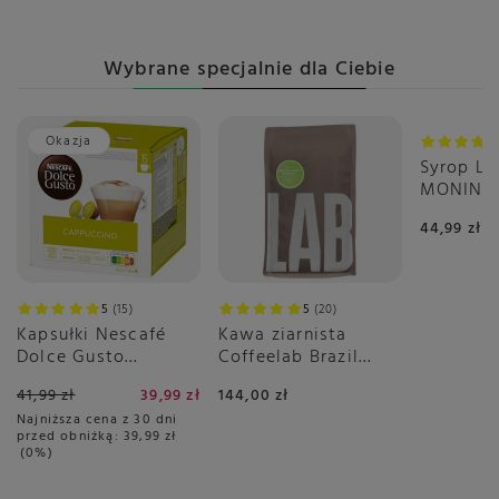
Wybrane specjalnie dla Ciebie
Okazja
Syrop L
MONIN 0
44,99 zł
5
15
5
20
Kapsułki Nescafé
Kawa ziarnista
Dolce Gusto
Coffeelab Brazil
Cappuccino 30 sztuk
Igarape Rainforest
41,99 zł
39,99 zł
144,00 zł
1kg
Najniższa cena z 30 dni
przed obniżką:
39,99 zł
0%