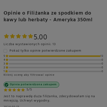
Opinie o Filiżanka ze spodkiem do
kawy lub herbaty - Ameryka 350ml
5.00
Liczba wystawionych opinii: 13
Pokaż tylko opinie potwierdzone zakupem
5
13
4
0
3
0
2
0
1
0
Kliknij ocenę aby filtrować opinie
Opinia potwierdzona zakupem
5/5
Jest to naprawdę duża filiżanka, zdecydowałam się na
mniejszą. Uchwyt wygodny.