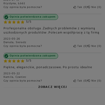
2024-01-13
Krystyna, Łódź
Czy opinia była pomocna?
Tak
0
Nie
0
Opinia potwierdzona zakupem
5/5
Profesjonalna obsługa .Żadnych problemów z wymianą
uszkodzonych produktów .Polecam współpracę z tą firmą
2023-05-26
Danuta, Sieradz
Czy opinia była pomocna?
Tak
0
Nie
0
Opinia potwierdzona zakupem
5/5
Piękne, eleganckie, ponadczasowe. Po prostu idealne
2023-05-22
Kamila, Czaniec
Czy opinia była pomocna?
Tak
0
Nie
0
ZOBACZ WIĘCEJ