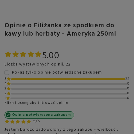
Opinie o Filiżanka ze spodkiem do
kawy lub herbaty - Ameryka 250ml
5.00
Liczba wystawionych opinii: 22
Pokaż tylko opinie potwierdzone zakupem
5
22
4
0
3
0
2
0
1
0
Kliknij ocenę aby filtrować opinie
Opinia potwierdzona zakupem
5/5
Jestem bardzo zadowolony z tego zakupu - wielkość ,