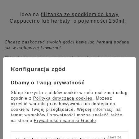
Idealna
filiżanka ze spodkiem do kawy
Cappuccino lub herbaty o pojemności 250ml.
Chcesz zaskoczyć swoich gości kawą lub herbatą podaną
jak w najlepszej kawiarni?
Filiżanki do cappuccino powinny być lekko wybrzuszone po
bokach lub rozszerzone u góry i powinny być wykonane z
grubej porcelany dobrze trzymającej ciepło.
Konfiguracja zgód
Filiżanka do kawy cappuccino powinna mieć pojemność od 150
do 300ml.
Dbamy o Twoją prywatność
Kawa czy też herbata podana w takiej filiżance na pewno
zaskoczy twoich gości i wzbudzi w nich zachwyt.
Sklep korzysta z plików cookie w celu realizacji usług
zgodnie z
Polityką dotyczącą cookies
. Możesz
Cechy naszej filiżanki:
określić warunki przechowywania lub dostępu do
cookie w Twojej przeglądarce. Więcej informacji na
idealna pojemność do cappuccino - 250ml
temat warunków i prywatności można znaleźć także
wysokość: 7cm
na stronie
Prywatność i warunki Google
.
biała, gruba porcelana z
polskiej fabryki
wytrzymała, funkcjonalna i praktyczna
Zawsze