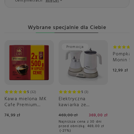
centymetrach
Więcej
Wybrane specjalnie dla Ciebie
Promocja
Pompka 
Monin 5 
12,99 zł
5
32
5
3
Kawa mielona MK
Elektryczna
Cafe Premium
kawiarka ze
2x500g
spieniaczem Ariete
74,99 zł
469,00 zł
369,00 zł
1344 - Breakfast
Najniższa cena z 30 dni
Station 3w1
przed obniżką:
469,00 zł
-21%