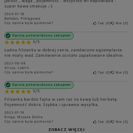
jakość , waga , pojemność : wszystko mi odpowiada -
super kawa smakuje ;-)
2024-01-18
Bohdan, Pstrągowa
Czy opinia była pomocna?
Tak
0
Nie
0
Opinia potwierdzona zakupem
5/5
Ładna filiżanka w dobrej cenie, zamówione egzemplarze
nie miały wad. Zamówienie zostało zapakowane idealnie.
2023-06-08
Alicja, Lublin
Czy opinia była pomocna?
Tak
0
Nie
0
Opinia potwierdzona zakupem
5/5
Filiżanka bardzo fajna w sam raz na kawę lub herbatę.
Pojemność dobra. Szybka i sprawna wysyłka.
2023-01-19
Kinga, Mszana Dolna
Czy opinia była pomocna?
Tak
0
Nie
0
ZOBACZ WIĘCEJ