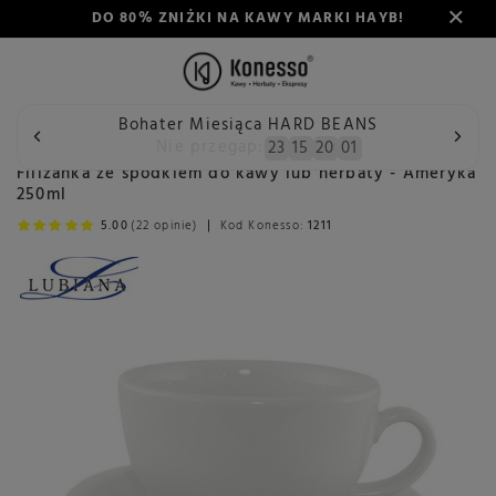
DO 80% ZNIŻKI NA KAWY MARKI HAYB!
Bohater Miesiąca HARD BEANS
Wstecz
Konesso
Akcesoria
Rodzaj
Porcelana i szkło
Nie przegap:
23
15
20
00
Filiżanka ze spodkiem do kawy lub herbaty - Ameryka
250ml
5.00
(22 opinie)
Kod Konesso:
1211