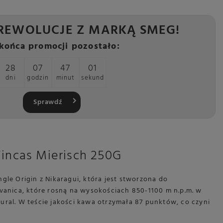
REWOLUCJE Z MARKĄ SMEG!
końca promocji pozostało:
28
07
46
59
dni
godzin
minut
sekund
Sprawdź
incas Mierisch 250G
ngle Origin z Nikaragui, która jest stworzona do
vanica, które rosną na wysokościach 850-1100 m n.p.m. w
ral. W teście jakości kawa otrzymała 87 punktów, co czyni