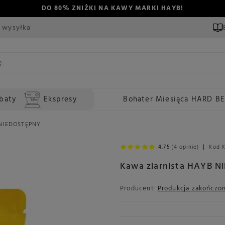
DO 80% ZNIŻKI NA KAWY MARKI HAYB!
 wysyłka
baty
Ekspresy
Bohater Miesiąca HARD B
- NIEDOSTĘPNY
4.75
(4 opinie)
Kod 
Kawa ziarnista HAYB Ni
Producent:
Produkcja zakończo