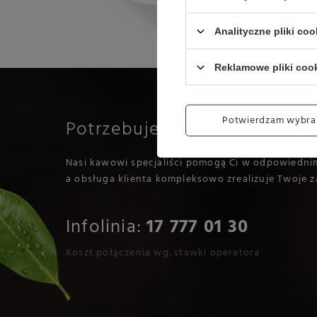
Analityczne pliki coo
Reklamowe pliki coo
Potwierdzam wybra
Potrzebujesz pomocy?
Nasi kawowi specjaliści pomogą Ci w odpowiedni
a obsługa klienta kompleksowo zrealizuje Twoje z
Infolinia:
17 777 01 30
Koszt połączenia wg. stawki operatora