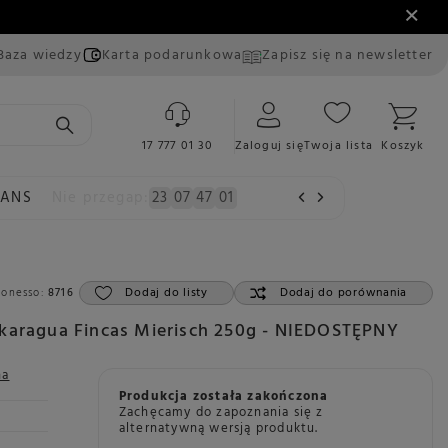
Baza wiedzy
Karta podarunkowa
Zapisz się na newsletter
17 777 01 30
Zaloguj się
Twoja lista
Koszyk
EANS
Nie przegap:
23
07
46
59
Dodaj do listy
Dodaj do porównania
Konesso:
8716
karagua Fincas Mierisch 250g - NIEDOSTĘPNY
na
Produkcja została zakończona
Zachęcamy do zapoznania się z
alternatywną wersją produktu.