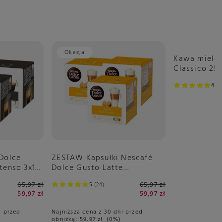
Okazja
Kawa mielon
Classico 25
4.9
 Dolce
ZESTAW Kapsułki Nescafé
tenso 3x16
Dolce Gusto Latte
Macchiato 3x16 sztuk
65,97 zł
65,97 zł
5
24
59,97 zł
59,97 zł
i przed
Najniższa cena z 30 dni przed
obniżką:
59,97 zł
0%