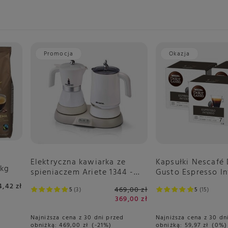
Promocja
Okazja
 zużyć w ciągu 3 miesięcy.
Elektryczna kawiarka ze
Kapsułki Nescafé
1kg
spieniaczem Ariete 1344 -
Gusto Espresso In
Breakfast Station 3w1
sztuk
4,42 zł
469,00 zł
5
3
5
15
369,00 zł
Najniższa cena z 30 dni przed
Najniższa cena z 30 dn
obniżką:
469,00 zł
-21%
obniżką:
59,97 zł
0%