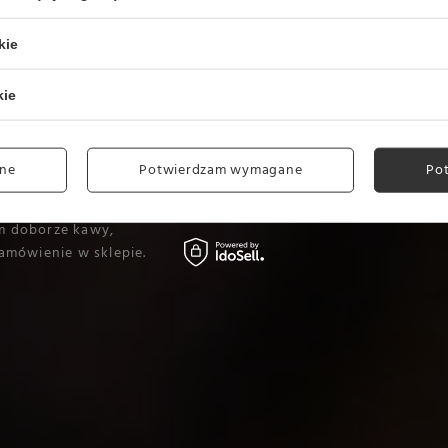
kie
kie
ne
Potwierdzam wymagane
Po
m doborze kawy,
amówienie w sklepie.