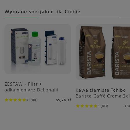
HAYB EFFORTLESS SPECIALITY
Marka standaryzowana:
Wybrane specjalnie dla Ciebie
HAYB EFFORTLESS SPECIALITY
Opis alternatywny:
Kawa palona w ziarnach.
Przechowywanie
Przechowywać w suchym i chłodnym miejscu. Po otwarciu
ZESTAW - Filtr +
Opakowanie
odkamieniacz DeLonghi
Kawa ziarnista Tchibo
Jednostka (specyficzna):
Barista Caffé Crema 2x
Jednostka (specyficzna) - Gramów
65,26 zł
5
288
Kraj:
15
5
103
Kraj pochodzenia - Polska
Zapakowano w - Polska
Waga netto:
250 g
Pochodzenie: