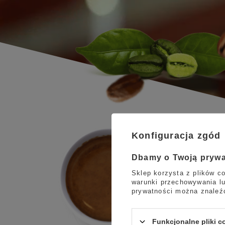
Konfiguracja zgód
Dbamy o Twoją pryw
Sklep korzysta z plików co
warunki przechowywania lu
prywatności można znaleź
Funkcjonalne pliki 