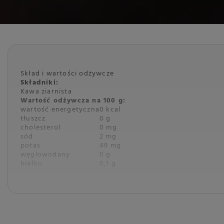
Skład i wartości odżywcze
Składniki:
Kawa ziarnista
Wartość odżywcza na 100 g:
wartość energetyczna
0 kcal
tłuszcz
0 g
cholesterol
0 mg
sód
2 mg
potas
49 mg
węglowodany
0 g
białko
0,1 g
Opis
Marka: