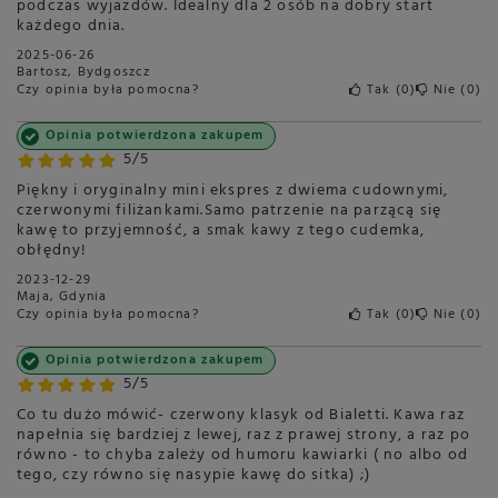
podczas wyjazdów. Idealny dla 2 osób na dobry start
każdego dnia.
2025-06-26
Bartosz, Bydgoszcz
Czy opinia była pomocna?
Tak
0
Nie
0
Opinia potwierdzona zakupem
5/5
Piękny i oryginalny mini ekspres z dwiema cudownymi,
czerwonymi filiżankami.Samo patrzenie na parzącą się
kawę to przyjemność, a smak kawy z tego cudemka,
obłędny!
2023-12-29
Maja, Gdynia
Czy opinia była pomocna?
Tak
0
Nie
0
Opinia potwierdzona zakupem
5/5
Co tu dużo mówić- czerwony klasyk od Bialetti. Kawa raz
napełnia się bardziej z lewej, raz z prawej strony, a raz po
równo - to chyba zależy od humoru kawiarki ( no albo od
tego, czy równo się nasypie kawę do sitka) ;)