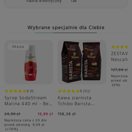
Palnik elektryczny
Tak
Wybrane specjalnie dla Ciebie
Okazja
Okazja
ZESTAW -
Nescafé 
Gusto Fl
127,98 zł
6x16 sztu
Najniższa c
przed obni
0%
5
9
5
102
Syrop SodaStream
Kawa ziarnista
Malina 440 ml - Bez
Tchibo Barista
Cukru
Espresso 2x1kg
24,99 zł
16,99 zł
158,38 zł
Najniższa cena z 30 dni
przed obniżką:
9,99 zł
+70%