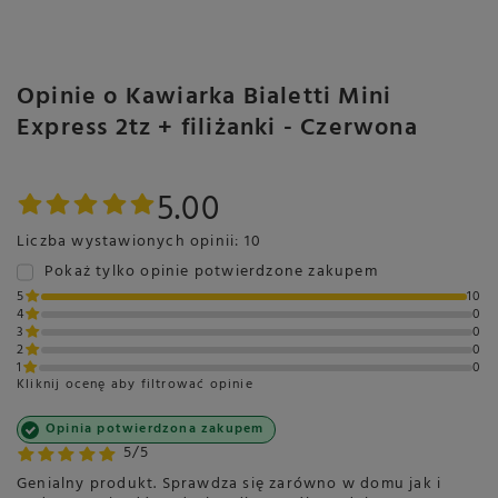
Opinie o Kawiarka Bialetti Mini
Express 2tz + filiżanki - Czerwona
5.00
Liczba wystawionych opinii: 10
Pokaż tylko opinie potwierdzone zakupem
5
10
4
0
3
0
2
0
1
0
Kliknij ocenę aby filtrować opinie
Opinia potwierdzona zakupem
5/5
Genialny produkt. Sprawdza się zarówno w domu jak i