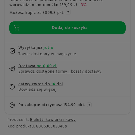
Najniższa cena produktu w okresie 30 dni przed
wprowadzeniem obniżki:
159,99 zł
-3%
Możesz kupić za
3099.8 pkt.
Dodaj do koszyka
Wysyłka już
jutro
Towar dostępny w magazynie
Dostawa
od 0,00 zł
Sprawdź dostępne formy i koszty dostawy
Łatwy zwrot do
14
dni
Dowiedz się więcej
Po zakupie otrzymasz
154.99 pkt.
Producent:
Bialetti kawiarki i kawy
Kod produktu:
8006363030489