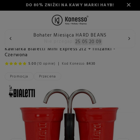
DO 80% ZNIŻKI NA KAWY MARKI HAYB!
Bohater Miesiąca HARD BEANS
Wstecz
Konesso
Akcesoria
Rodzaj
Zaparzacze do k
Nie przegap:
25
05
20
08
Kawiarka Bialetti Mini Express 2tz + filiżanki -
Czerwona
5.00
(10 opinie)
Kod Konesso:
8430
Promocja
Przecena