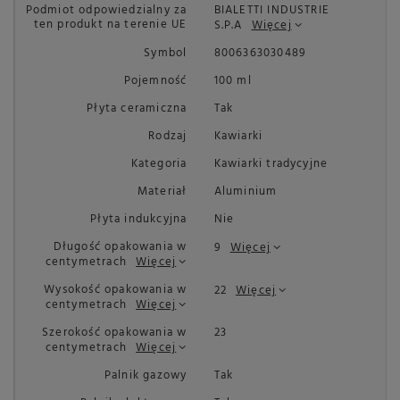
Podmiot odpowiedzialny za
BIALETTI INDUSTRIE
ten produkt na terenie UE
S.P.A
Więcej
Symbol
8006363030489
Pojemność
100 ml
Płyta ceramiczna
Tak
Rodzaj
Kawiarki
Kategoria
Kawiarki tradycyjne
Materiał
Aluminium
Płyta indukcyjna
Nie
Długość opakowania w
9
Więcej
centymetrach
Więcej
Wysokość opakowania w
22
Więcej
centymetrach
Więcej
Szerokość opakowania w
23
centymetrach
Więcej
Palnik gazowy
Tak