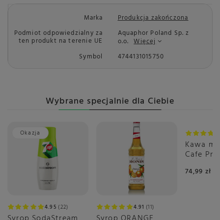
Marka
Produkcja zakończona
Podmiot odpowiedzialny za
Aquaphor Poland Sp. z
ten produkt na terenie UE
o.o.
Więcej
Symbol
4744131015750
Wybrane specjalnie dla Ciebie
Okazja
Kawa mi
Cafe Pr
2x500g
74,99 zł
4.95
22
4.91
11
Syrop SodaStream
Syrop ORANGE