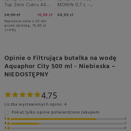
7up Zero Cukru 440
MONIN 0,7 L -
ml
pomarańczowy
24,99 zł
16,99 zł
44,99 zł
Najniższa cena z 30 dni
przed obniżką:
15,90 zł
+6%
Opinie o Filtrująca butelka na wodę
Aquaphor City 500 ml - Niebieska –
NIEDOSTĘPNY
4.75
Liczba wystawionych opinii: 4
Pokaż tylko opinie potwierdzone zakupem
5
3
4
1
3
0