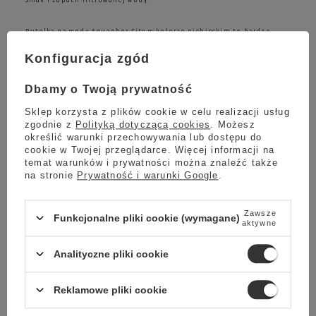
Butelka na wodę Aquaphor City w kolorze niebieskim to bardzo
ekologiczne i ekonomiczne rozwiązanie
. Korzystając z butelki
wielorazowego użytku, możemy zaoszczędzić pieniądze na
Konfiguracja zgód
ograniczeniu zakupów wody butelkowej ze sklepu oraz zmniejszamy
wykorzystanie plastiku, co ma ogromny wpływ na nasze środowisko.
Jeden filtr wymienny zastępuje nam 300 plastikowych butelek wody
Dbamy o Twoją prywatność
o pojemności 0,5 l.
Sklep korzysta z plików cookie w celu realizacji usług
Ze względu na zmiany wizualne butelki wprowadzone przez
zgodnie z
Polityką dotyczącą cookies
. Możesz
producenta, otrzymana butelka może mieć napis pionowy lub
określić warunki przechowywania lub dostępu do
poziomy.
cookie w Twojej przeglądarce. Więcej informacji na
temat warunków i prywatności można znaleźć także
na stronie
Prywatność i warunki Google
.
Zawsze
Funkcjonalne pliki cookie (wymagane)
aktywne
Analityczne pliki cookie
Reklamowe pliki cookie