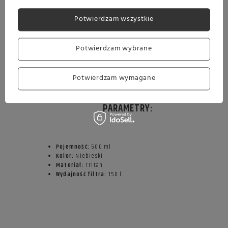
Potwierdzam wszystkie
Potwierdzam wybrane
Potwierdzam wymagane
PARAMETRY:
Pojemność:
500 ml
Kolor:
Niebieski
Materiał:
Tritan
Wydajność filtra:
150 l