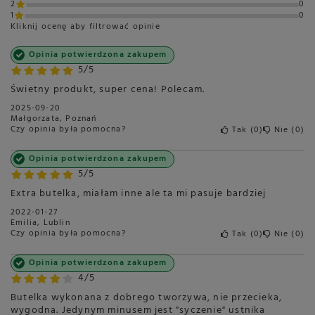
2
0
1
0
Kliknij ocenę aby filtrować opinie
Opinia potwierdzona zakupem
5/5
Świetny produkt, super cena! Polecam.
2025-09-20
Małgorzata, Poznań
Czy opinia była pomocna?
Tak
0
Nie
0
Opinia potwierdzona zakupem
5/5
Extra butelka, miałam inne ale ta mi pasuje bardziej
2022-01-27
Emilia, Lublin
Czy opinia była pomocna?
Tak
0
Nie
0
Opinia potwierdzona zakupem
4/5
Butelka wykonana z dobrego tworzywa, nie przecieka,
wygodna. Jedynym minusem jest "syczenie" ustnika