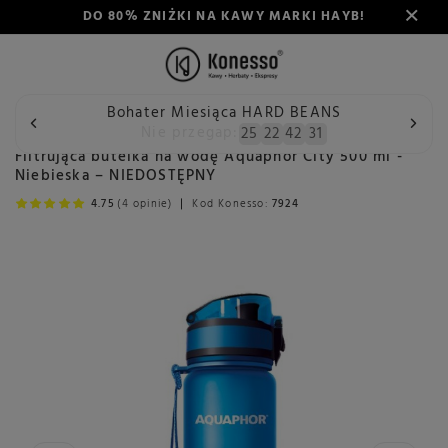
DO 80% ZNIŻKI NA KAWY MARKI HAYB!
Bohater Miesiąca HARD BEANS
Wstecz
Konesso
Filtrująca butelka na wodę Aquaphor Cit
Nie przegap:
25
22
42
31
Filtrująca butelka na wodę Aquaphor City 500 ml -
Niebieska – NIEDOSTĘPNY
4.75
(4 opinie)
Kod Konesso:
7924