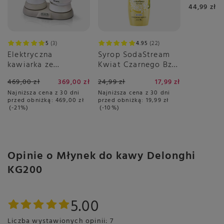
44,99 zł
5
3
4.95
22
Elektryczna
Syrop SodaStream
kawiarka ze
Kwiat Czarnego Bzu
spieniaczem Ariete
440 ml - Bez Cukru
469,00 zł
369,00 zł
24,99 zł
17,99 zł
1344 - Breakfast
Najniższa cena z 30 dni
Najniższa cena z 30 dni
Station 3w1
przed obniżką:
469,00 zł
przed obniżką:
19,99 zł
-21%
-10%
Opinie o Młynek do kawy Delonghi
KG200
5.00
Liczba wystawionych opinii: 7