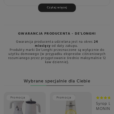
Przeznaczenie
Do domu
Czytaj więcej
Długość opakowania w
14
centymetrach
Więcej
Sposób regulacji
Stopniowy
GWARANCJA PRODUCENTA - DE'LONGHI
Szerokość
220 mm
Gwarancja producenta udzielana jest na okres
24
Waga
1 kg
miesięcy
od daty zakupu.
Produkty marki De'Longhi przeznaczone są wyłącznie do
Wysokość
110 mm
użytku domowego (w przypadku ekspresów ciśnieniowych
rozumianego przez przygotowanie średnio maksymalnie 12
Wysokość opakowania w
26
kaw dziennie).
centymetrach
Więcej
Szerokość opakowania w
13
centymetrach
Więcej
Wybrane specjalnie dla Ciebie
Programowanie z poziomu
Nie
wyświetlacza
Single Dose
Nie
Promocja
Promocja
Syrop L
MONIN 0