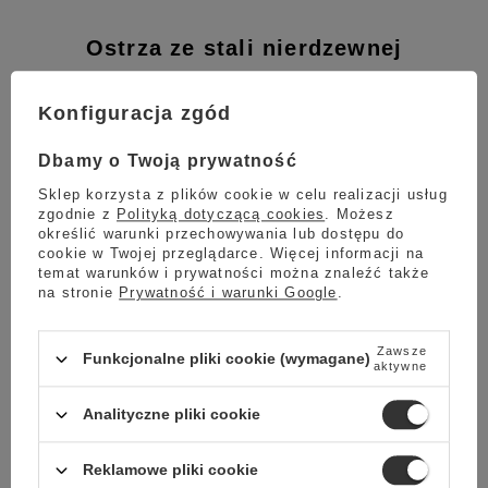
Ostrza ze stali nierdzewnej
Automatyczny młynek do kawy De'Longhi
KG 200 został wyposażony w wytrzymałe
Konfiguracja zgód
ostrza
wykonane ze stali nierdzewnej
.
Ostrza charakteryzują się wysoką
Dbamy o Twoją prywatność
wydajnością i niezawodnością. Ostrzowy
młynek De'Longhi KG 200 jest gwarancją
Sklep korzysta z plików cookie w celu realizacji usług
długiej i bezawaryjnej pracy.
zgodnie z
Polityką dotyczącą cookies
. Możesz
określić warunki przechowywania lub dostępu do
cookie w Twojej przeglądarce. Więcej informacji na
temat warunków i prywatności można znaleźć także
na stronie
Prywatność i warunki Google
.
Zawsze
Funkcjonalne pliki cookie (wymagane)
aktywne
Analityczne pliki cookie
Reklamowe pliki cookie
System "Push to grind"