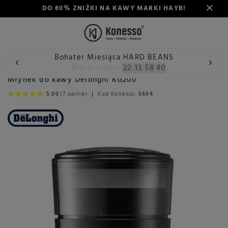
DO 80% ZNIŻKI NA KAWY MARKI HAYB!
Bohater Miesiąca HARD BEANS
Wstecz
Konesso
Młynki
Rodzaj
Automatyczny
Mł
Nie przegap:
22
13
58
40
Młynek do kawy Delonghi KG200
5.00
(7 opinie)
Kod Konesso:
5694