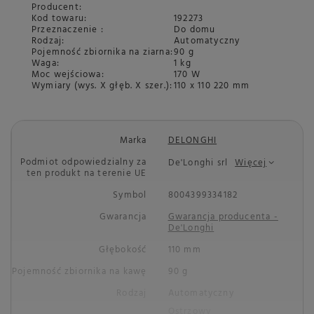
Producent:
Kod towaru:
192273
Przeznaczenie
:
Do domu
Rodzaj
:
Automatyczny
Pojemność zbiornika na ziarna
:
90 g
Waga
:
1 kg
Moc wejściowa
:
170 W
Wymiary (wys. X głęb. X szer.)
:
110 x 110 220 mm
Marka
DELONGHI
Podmiot odpowiedzialny za
De'Longhi srl
Więcej
ten produkt na terenie UE
Symbol
8004399334182
Gwarancja
Gwarancja producenta -
De'Longhi
Głębokość
110 mm
Pojemność zbiornika na kawę
90 g
Rodzaj
Automatyczny
Ostrzowy