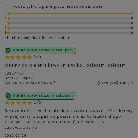
Pokaż tylko opinie potwierdzone zakupem
5
7
4
0
3
0
2
0
1
0
Kliknij ocenę aby filtrować opinie
Opinia potwierdzona zakupem
5/5
idealny do mielenia kawy i nie tylko ...polecam ,polecam
2022-11-07
Henryk, Słupsk
Czy opinia była pomocna?
Tak
0
Nie
0
Opinia potwierdzona zakupem
5/5
Bardzo dobrze mieli małe ilości kawy i szybko ,jeśli chcemy
więcej kawy wsypać do poziomu max to trzeba długo
trzymać i się zaczyna nagrzewać,ale mama jest
zadowolona xd
2022-03-26