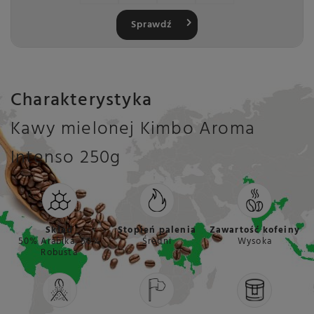
Sprawdź
Charakterystyka
Kawy mielonej Kimbo Aroma
Intenso 250g
Skład
Stopień palenia
Zawartość kofeiny
50% Arabika, 50%
Średni
Wysoka
Robusta