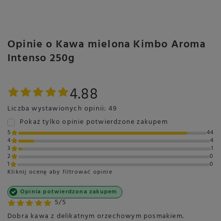
Opinie o Kawa mielona Kimbo Aroma
Intenso 250g
4.88
Liczba wystawionych opinii: 49
Pokaż tylko opinie potwierdzone zakupem
5
44
4
4
3
1
2
0
1
0
Kliknij ocenę aby filtrować opinie
Opinia potwierdzona zakupem
5/5
Dobra kawa z delikatnym orzechowym posmakiem.