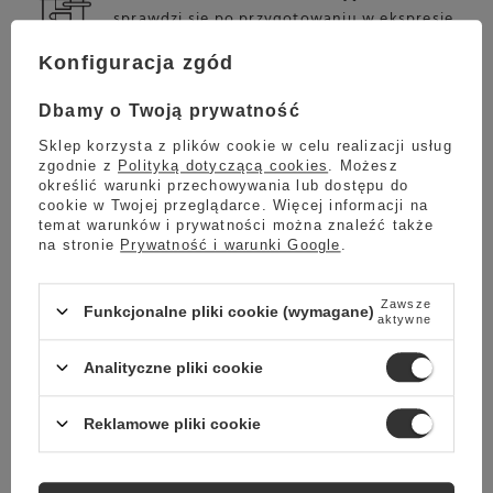
sprawdzi się po przygotowaniu w ekspresie
kolbowym.
Konfiguracja zgód
Dbamy o Twoją prywatność
Sklep korzysta z plików cookie w celu realizacji usług
FRENCH PRESS
zgodnie z
Polityką dotyczącą cookies
. Możesz
określić warunki przechowywania lub dostępu do
Jeżeli jesteś miłośnikiem praski francuskiej, to
cookie w Twojej przeglądarce. Więcej informacji na
ta kawa z pewnością spełni Twoje
temat warunków i prywatności można znaleźć także
oczekiwania.
na stronie
Prywatność i warunki Google
.
Zawsze
Funkcjonalne pliki cookie (wymagane)
aktywne
KAWIARKA
Kawa przygotowana we włoskim czajniczku
Analityczne pliki cookie
Moka daje oszałamiający efekt, który na długo
zapada w pamięci.
Reklamowe pliki cookie