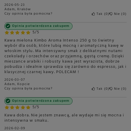
2026-05-23
Adam, Kraków
Czy opinia była pomocna?
Tak
0
Nie
0
Opinia potwierdzona zakupem
5/5
Kawa mielona Kimbo Aroma Intenso 250 g to świetny
wybór dla osób, które lubią mocną i aromatyczną kawę w
włoskim stylu. Ma intensywny smak z delikatnymi nutami
czekolady i orzechów oraz przyjemną, gęstą cremę. Dzięki
mieszance arabiki i robusty kawa jest wyrazista, dobrze
pobudza i idealnie sprawdza się zarówno do espresso, jak i
klasycznej czarnej kawy. POLECAM !
2026-03-07
Adam, Kopcie
Czy opinia była pomocna?
Tak
0
Nie
0
Opinia potwierdzona zakupem
5/5
Kawa dobra. Nie jestem znawcą, ale wydaje mi się mocna i
intensywna w smaku.
2026-02-09