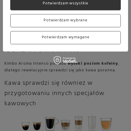
SPOSÓB TRADYCYJNY
Potwierdzam wszystkie
Parzysz w domu kawę metodą tradycyjną?
Świetny wybór. Ta kawa z pewnością Cię nie
Potwierdzam wybrane
zawiedzie.
Potwierdzam wymagane
IDEALNA O PORANKU
Kimbo Aroma Intenso posiada
wysoki poziom kofeiny
,
dlatego rewelacyjnie sprawdzi się jako kawa poranna.
Kawa sprawdzi się również w
przygotowaniu innych specjałów
kawowych