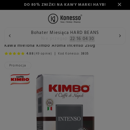
DO 80% ZNIŻKI NA KAWY MARKI HAYB!
Bohater Miesiąca HARD BEANS
Wstecz
Konesso
Kawa
Przeznaczenie
Do kawiarki
Nie przegap:
22
16
04
30
Kawa mielona Kimbo Aroma Intenso 250g
4.88
(49 opinie)
Kod Konesso:
3835
Promocja