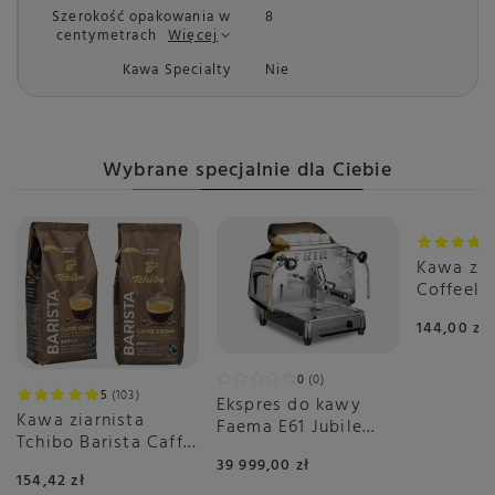
Szerokość opakowania w
8
centymetrach
Więcej
Kawa Specialty
Nie
Wybrane specjalnie dla Ciebie
Kawa zia
Coffeelab
Igarape 
144,00 zł
1kg
0
0
5
103
Ekspres do kawy
Kawa ziarnista
Faema E61 Jubile
Tchibo Barista Caffé
automatyczny 1-
Crema 2x1kg
39 999,00 zł
grupowy
154,42 zł