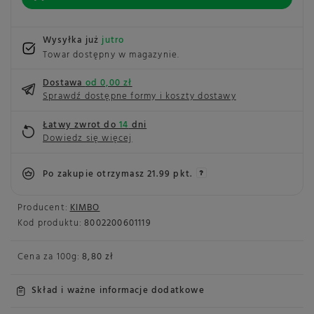
Wysyłka już
jutro
Towar dostępny w magazynie
Dostawa
od 0,00 zł
Sprawdź dostępne formy i koszty dostawy
Łatwy zwrot do
14
dni
Dowiedz się więcej
Po zakupie otrzymasz
21.99 pkt.
Producent:
KIMBO
Kod produktu:
8002200601119
Cena za
100g
:
8,80 zł
Skład i ważne informacje dodatkowe