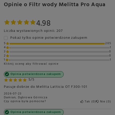
Opinie o Filtr wody Melitta Pro Aqua
4.98
Liczba wystawionych opinii: 207
Pokaż tylko opinie potwierdzone zakupem
5
205
4
1
3
0
2
0
1
1
Kliknij ocenę aby filtrować opinie
Opinia potwierdzona zakupem
5/5
Pasuje dobrze do Melitta Latticia OT F300-101
2026-07-23
Damian, Dąbrowa Górnicza
Czy opinia była pomocna?
Tak
0
Nie
0
Opinia potwierdzona zakupem