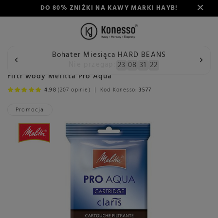
DO 80% ZNIŻKI NA KAWY MARKI HAYB!
Bohater Miesiąca HARD BEANS
Wstecz
Konesso
Konserwacja
Przeznaczenie
Filtry 
Nie przegap:
23
08
31
22
Filtr wody Melitta Pro Aqua
4.98
(207 opinie)
Kod Konesso:
3577
Promocja