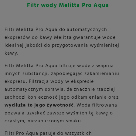
3kg kawy ziarnistej Bazzara i syropy do
Filtr wody Melitta Pro Aqua
kawy
631,58 zł
664,82 zł
Filtr Melitta Pro Aqua do automatycznych
ekspresów do kawy Melitta gwarantuje wodę
idealnej jakości do przygotowania wyśmienitej
kawy.
Filtr Melitta Pro Aqua filtruje wodę z wapnia i
innych substancji, zapobiegając zakamienianiu
ekspresu. Filtracja wody w ekspresie
automatycznym sprawia, że znacznie rzadziej
zachodzi konieczność jego odkamieniania oraz
wydłuża to jego żywotność
. Woda filtrowana
pozwala uzyskać zawsze wyśmienitą kawę o
czystym, niezaburzonym smaku.
Filtr Pro Aqua pasuje do wszystkich