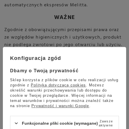
automatycznych ekspresów Melitta.
WAŻNE
Zgodnie z obowiązującymi przepisami prawa oraz
ze względów higienicznych i użytkowych, produkt
nie podlega zwrotowi po jego otwarciu lub użyciu.
Zaleca się dokładne zapoznanie się ze specyfikacją
Konfiguracja zgód
produktu przed dokonaniem zakupu.
Dbamy o Twoją prywatność
Sklep korzysta z plików cookie w celu realizacji usług
zgodnie z
Polityką dotyczącą cookies
. Możesz
określić warunki przechowywania lub dostępu do
Marka
MELITTA
cookie w Twojej przeglądarce. Więcej informacji na
Symbol
4006508192830
temat warunków i prywatności można znaleźć także
na stronie
Prywatność i warunki Google
.
Przeznaczenie
Filtry do ekspresów
Zawsze
Funkcjonalne pliki cookie (wymagane)
aktywne