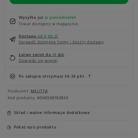
Wysyłka już
w poniedziałek
Towar dostępny w magazynie
Dostawa
od 0,00 zł
Sprawdź dostępne formy i koszty dostawy
Łatwy zwrot do
14
dni
Dowiedz się więcej
Po zakupie otrzymasz
54.39 pkt.
Producent:
MELITTA
Kod produktu:
4006508192830
Skład i ważne informacje dodatkowe
Pokaż opis produktu