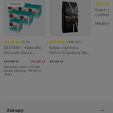
Okazja
Kawa zia
Coffeelab
Igarape 
144,00 zł
1kg
5
13
4.85
84
ZESTAW - Kapsułki
Kawa ziarnista
Nescafé Dolce
Pellini Espresso Bar
Gusto Flat White
Vivace 500g
127,98 zł
116,94 zł
44,99 zł
6x16 sztuk
Najniższa cena z 30 dni
przed obniżką:
116,94 zł
0%
Zakupy