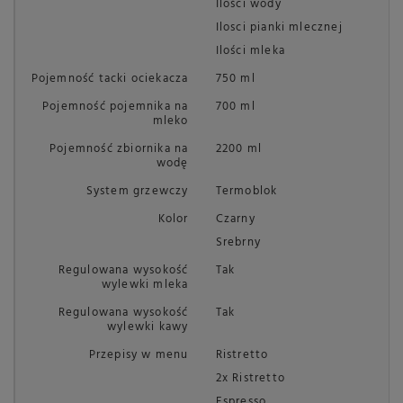
Ilości wody
Ilosci pianki mlecznej
Ilości mleka
Pojemność tacki ociekacza
750 ml
Pojemność pojemnika na
700 ml
mleko
Pojemność zbiornika na
2200 ml
wodę
System grzewczy
Termoblok
Kolor
Czarny
Srebrny
Regulowana wysokość
Tak
wylewki mleka
Regulowana wysokość
Tak
wylewki kawy
Przepisy w menu
Ristretto
2x Ristretto
Espresso