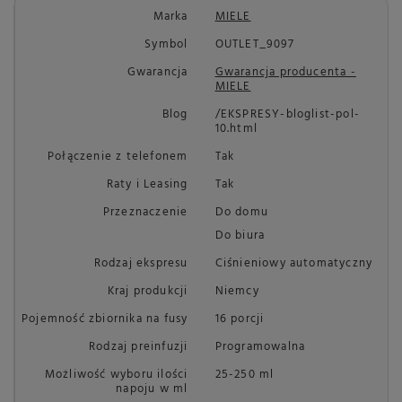
Marka
MIELE
Symbol
OUTLET_9097
Gwarancja
Gwarancja producenta -
MIELE
Blog
/EKSPRESY-bloglist-pol-
10.html
Połączenie z telefonem
Tak
Raty i Leasing
Tak
Przeznaczenie
Do domu
Do biura
Rodzaj ekspresu
Ciśnieniowy automatyczny
Kraj produkcji
Niemcy
Pojemność zbiornika na fusy
16 porcji
Rodzaj preinfuzji
Programowalna
Możliwość wyboru ilości
25-250 ml
napoju w ml