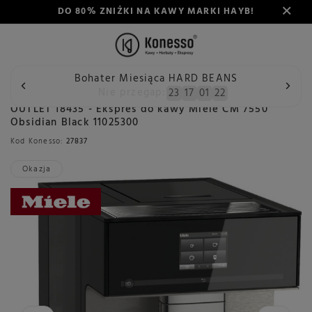
DO 80% ZNIŻKI NA KAWY MARKI HAYB!
Bohater Miesiąca HARD BEANS
Wstecz
Konesso
Outlet
Outlet ekspresy do kawy
OU
Nie przegap:
23
17
01
21
OUTLET 18435 - Ekspres do kawy Miele CM 7550
Obsidian Black 11025300
Kod Konesso:
27837
Okazja