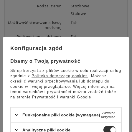
Rodzaj żaren
Stożkowe
Stalowe
Możliwość stosowania kawy
Tak
mielonej
Podświetlanie filiżanek
Tak
Wyjmowany moduł
Tak
Konfiguracja zgód
zaparzający
Wyjmowany zbiornik na
Tak
Dbamy o Twoją prywatność
wodę
Sklep korzysta z plików cookie w celu realizacji usług
Miejsce zbiornika na wodę
Z lewej
zgodnie z
Polityką dotyczącą cookies
. Możesz
określić warunki przechowywania lub dostępu do
Pokrywa chroniąca aromat
Tak
cookie w Twojej przeglądarce. Więcej informacji na
kawy
temat warunków i prywatności można znaleźć także
Monitorowana ilość kawy w
Tak
na stronie
Prywatność i warunki Google
.
zbiorniku
Technologie i funkcje
Aromatic System
Zawsze
Funkcjonalne pliki cookie (wymagane)
aktywne
Funkcja OneTouch for Two
Double Shot
Analityczne pliki cookie