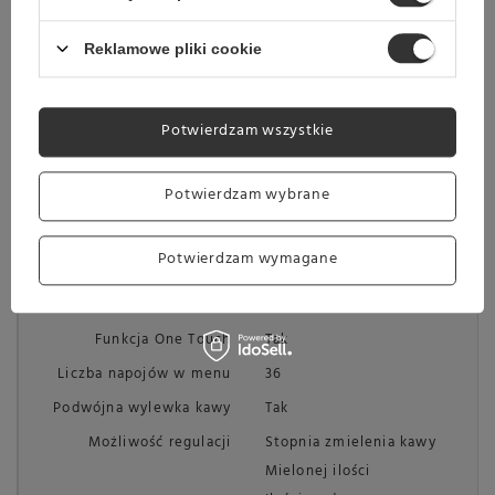
Programowalne profile
użytkowników
Reklamowe pliki cookie
TeaTimer
MultiLingua
BrilliantLight
Potwierdzam wszystkie
AutoDescale
ComfortClean
Potwierdzam wybrane
CupSensor
Połączenie sieciowe z
Miele@home
Potwierdzam wymagane
Blokada uruchomienia
Wyświetlacz
Dotykowy
Funkcja One Touch
Tak
Liczba napojów w menu
36
Podwójna wylewka kawy
Tak
Możliwość regulacji
Stopnia zmielenia kawy
Mielonej ilości