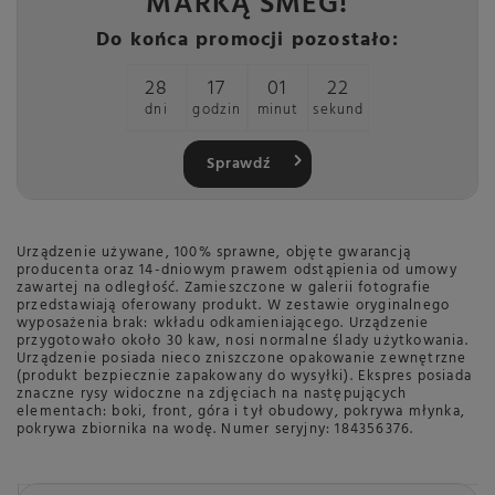
MARKĄ SMEG!
Do końca promocji pozostało:
28
17
01
21
dni
godzin
minut
sekund
Sprawdź
Urządzenie używane, 100% sprawne, objęte gwarancją
producenta oraz 14-dniowym prawem odstąpienia od umowy
zawartej na odległość. Zamieszczone w galerii fotografie
przedstawiają oferowany produkt. W zestawie oryginalnego
wyposażenia brak: wkładu odkamieniającego. Urządzenie
przygotowało około 30 kaw, nosi normalne ślady użytkowania.
Urządzenie posiada nieco zniszczone opakowanie zewnętrzne
(produkt bezpiecznie zapakowany do wysyłki). Ekspres posiada
znaczne rysy widoczne na zdjęciach na następujących
elementach: boki, front, góra i tył obudowy, pokrywa młynka,
pokrywa zbiornika na wodę. Numer seryjny: 184356376.