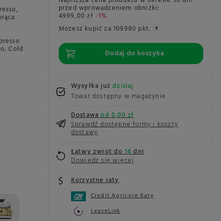
Najniższa cena produktu w okresie 30 dni
przed wprowadzeniem obniżki:
resso
,
4999,00 zł
-1%
orąca
Możesz kupić za
109980 pkt.
presso
to
,
Cold
Dodaj do koszyka
Wysyłka już
dzisiaj
Towar dostępny w magazynie
Dostawa
od 0,00 zł
Sprawdź dostępne formy i koszty
dostawy
Łatwy zwrot do
14
dni
Dowiedz się więcej
Korzystne raty
Credit Agricole Raty
LeaseLink