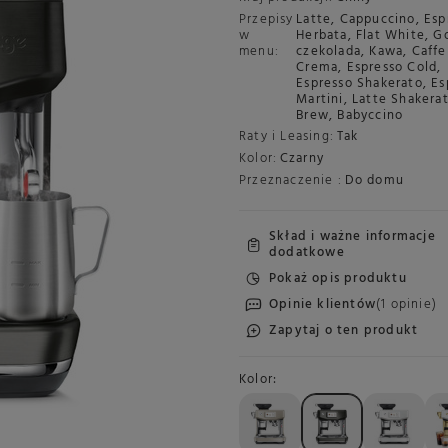
Przepisy
Latte
,
Cappuccino
,
Esp
w
Herbata
,
Flat White
,
G
menu:
czekolada
,
Kawa
,
Caffe
Crema
,
Espresso Cold
,
Espresso Shakerato
,
Es
Martini
,
Latte Shakera
Brew
,
Babyccino
Raty i Leasing:
Tak
Kolor:
Czarny
Przeznaczenie :
Do domu
Skład i ważne informacje
dodatkowe
Pokaż opis produktu
Opinie klientów
(1 opinie)
Zapytaj o ten produkt
Kolor