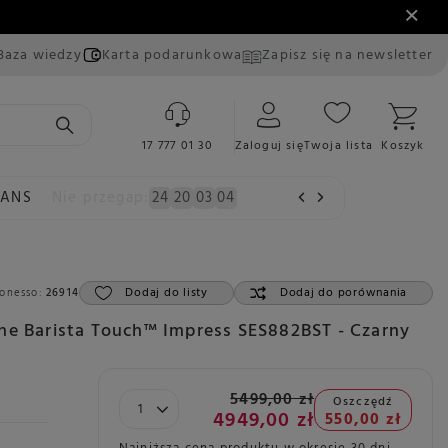
Baza wiedzy
Karta podarunkowa
Zapisz się na newsletter
17 777 01 30
Zaloguj się
Twoja lista
Koszyk
EANS
Nie przegap:
24
20
03
02
Dodaj do listy
Dodaj do porównania
onesso:
26914
he Barista Touch™ Impress SES882BST - Czarny
5499,00 zł
Oszczędź
4949,00 zł
550,00 zł