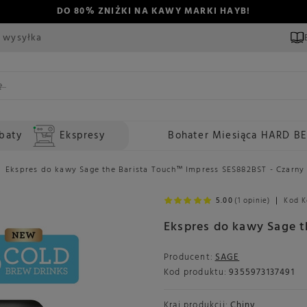
DO 80% ZNIŻKI NA KAWY MARKI HAYB!
 wysyłka
baty
Ekspresy
Bohater Miesiąca HARD B
Ekspres do kawy Sage the Barista Touch™ Impress SES882BST - Czarny
5.00
(1 opinie)
Kod K
Ekspres do kawy Sage t
Producent:
SAGE
Kod produktu:
9355973137491
Kraj produkcji:
Chiny