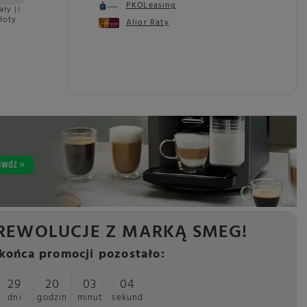
PKOLeasing
ały ||
łoty
Alior Raty
REWOLUCJE Z MARKĄ SMEG!
końca promocji pozostało:
29
20
03
02
dni
godzin
minut
sekund