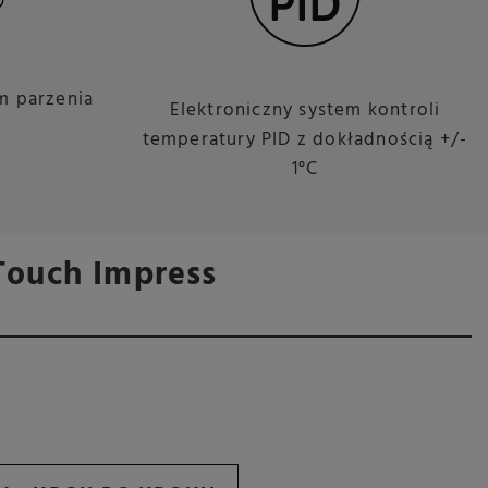
m parzenia
Elektroniczny system kontroli
temperatury PID z dokładnością +/-
1°C
Touch Impress