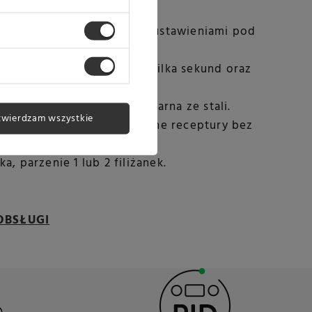
tomatyczna mikropianka z ustawieniami pod
ThermoJet®
- gotowość w kilka sekund oraz
espresso ↔ para.
30 ustawieniami mielenia; żarna ze stali.
twierdzam wszystkie
Espresso
— szybkie, chłodne receptury bez
soriów.
ka, parzenie 1 lub 2 filiżanek.
OBSŁUGI