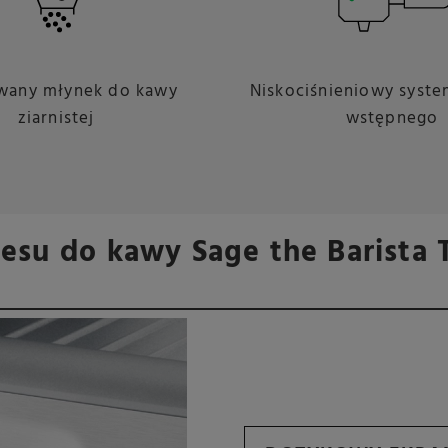
any młynek do kawy
Niskociśnieniowy syste
ziarnistej
wstępnego
resu do kawy Sage the Barista 