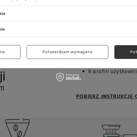
7°.
Auto MilQ™
to au
kie
napoje roślinne.
System grzewczy
kie
szybkie przejście 
Młynek Baratza
z 
ne
Potwierdzam wymagane
Po
Cold Brew & Cold 
dodatkowych akce
6 profili użytkowni
POBIERZ INSTRUKCJĘ 