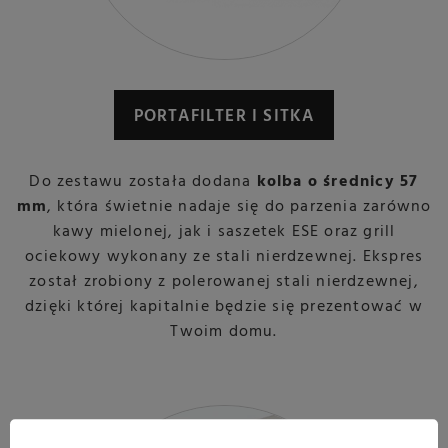
PORTAFILTER I SITKA
Do zestawu została dodana
kolba o średnicy 57
mm
, która świetnie nadaje się do parzenia zarówno
kawy mielonej, jak i saszetek ESE oraz grill
ociekowy wykonany ze stali nierdzewnej. Ekspres
został zrobiony z polerowanej stali nierdzewnej,
dzięki której kapitalnie będzie się prezentować w
Twoim domu.