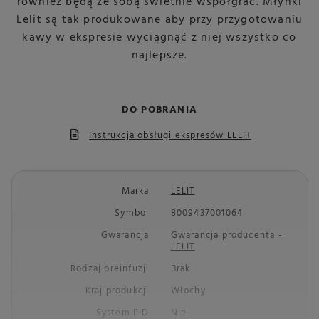
również będą ze sobą świetnie współgrać. Młynki
Lelit są tak produkowane aby przy przygotowaniu
kawy w ekspresie wyciągnąć z niej wszystko co
najlepsze.
DO POBRANIA
Instrukcja obsługi ekspresów LELIT
Marka
LELIT
Symbol
8009437001064
Gwarancja
Gwarancja producenta -
LELIT
Rodzaj preinfuzji
Brak
Kraj produkcji
Włochy
System PID
Nie