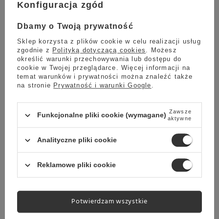
Konfiguracja zgód
Dbamy o Twoją prywatność
Sklep korzysta z plików cookie w celu realizacji usług
zgodnie z
Polityką dotyczącą cookies
. Możesz
określić warunki przechowywania lub dostępu do
cookie w Twojej przeglądarce. Więcej informacji na
temat warunków i prywatności można znaleźć także
na stronie
Prywatność i warunki Google
.
Zawsze
Funkcjonalne pliki cookie (wymagane)
aktywne
Analityczne pliki cookie
ZBIORNIK NA WODĘ
Reklamowe pliki cookie
Do przygotowania kawy Anna pobiera wodę z
wyjmowanego zbiornika o pojemności 2,7 l
, który
Potwierdzam wszystkie
jest schowany z tyłu ekspresu. Urządzenie zostało
wzbogacone w system Anti-drop z zaworem