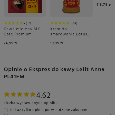
Select 2
System Anti-Drop i zawór
Tak
118,78 zł
trójdrożny
Pojemność bojlera
250 ml
Materiał wykonania bojlera
Mosiądz
5
32
5
14
Kawa mielona MK
Krem do
Moc grzałki bojlera wody
1000 W
Cafe Premium
smarowania Lotus
2x500g
Pojemność zbiornika na
Biscoff Crunchy
2700 ml
74,99 zł
wodę
19,99 zł
380g
Rozmiar grupy kawowej
57 mm
Obsługa saszetek ESE
Tak
Wbudowany młynek
Nie
Opinie o Ekspres do kawy Lelit Anna
Dysza pary wodnej
Tak
PL41EM
Typ pompy
15 bar wibracyjna
Waga
7,2 kg
4.62
Obudowa
Stal nierdzewna
Liczba wystawionych opinii: 8
Szerokość
230 mm
Pokaż tylko opinie potwierdzone zakupem
Wysokość
340 mm