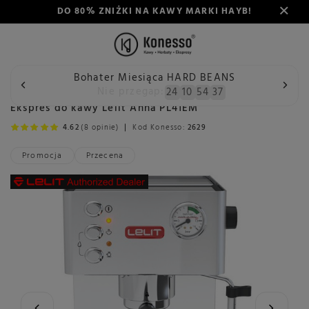
DO 80% ZNIŻKI NA KAWY MARKI HAYB!
Bohater Miesiąca HARD BEANS
Wstecz
Konesso
Ekspresy do kawy
Rodzaj
Kolbowy
Nie przegap:
24
10
54
35
Ekspres do kawy Lelit Anna PL41EM
4.62
(8 opinie)
Kod Konesso:
2629
Promocja
Przecena