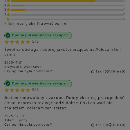
5
6
4
1
Głębokość
265 mm
3
1
2
0
Akcesoria dołączone do
Portafilter
1
0
zestawu
Kliknij ocenę aby filtrować opinie
3 sitka
Łyżka do kawy mielonej
Opinia potwierdzona zakupem
Tamper
5/5
Rodzaj ekspresu
Ciśnieniowy kolbowy
Świetna obsługa i dobrej jakości urządzenia.Polecam ten
sklep
1-grupowy
2025-11-21
Ciśnienie
15 barów
Krzysztof, Warszawa
Czy opinia była pomocna?
Tak
0
Nie
0
Kolor
Stal nierdzewna
Opinia potwierdzona zakupem
Wyjmowany zbiornik na
Tak
wodę
5/5
Wyświetlacz
Brak
Jestem zadowolony z zakupu. Dobry ekspres, pracuje dość
cicho, espresso też wychodzi dobre. Póki co wad nie
Podłączenie do sieci
Nie
znalazłem. Polecam ten sprzęt.
wodociągowej
2025-07-10
Kawy czarne
Tak
Adam, Tychy
Czy opinia była pomocna?
Tak
0
Nie
0
Kawy mleczne
Tak