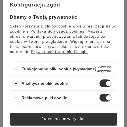
Konfiguracja zgód
Dbamy o Twoją prywatność
Sklep korzysta z plików cookie w celu realizacji usług
zgodnie z
Polityką dotyczącą cookies
. Możesz
określić warunki przechowywania lub dostępu do
Róża
Jadalne
cookie w Twojej przeglądarce. Więcej informacji na
kandyzowana
złoto
temat warunków i prywatności można znaleźć także
na stronie
Prywatność i warunki Google
.
Zawsze
Funkcjonalne pliki cookie (wymagane)
aktywne
Wartości odżywcze
na 100g
Analityczne pliki cookie
Wartość energetyczna
2200 kJ / 549
kcal
Reklamowe pliki cookie
Tłuszcze
35.0 g
w tym kwasy tłuszczowe
21.0 g
nasycone
Potwierdzam wszystkie
Węglowodany
50.0 g