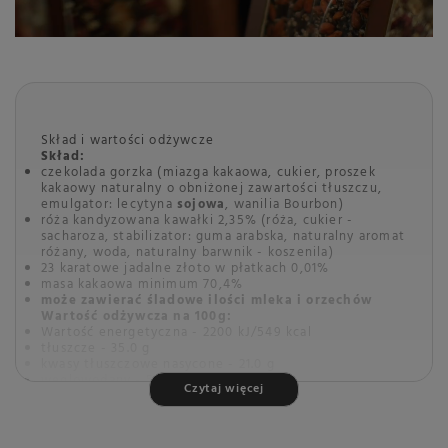
Skład i wartości odżywcze
Skład:
czekolada gorzka (miazga kakaowa, cukier, proszek
kakaowy naturalny o obniżonej zawartości tłuszczu,
emulgator: lecytyna
sojowa
, wanilia Bourbon)
róża kandyzowana kawałki 2,35% (róża, cukier -
sacharoza, stabilizator: guma arabska, naturalny aromat
różany, woda, naturalny barwnik - koszenila)
23 karatowe jadalne złoto w płatkach 0,01%
masa kakaowa minimum 70,4%
może zawierać śladowe ilości mleka i orzechów
Wartość odżywcza na 100g:
Wartość energetyczna - 2200 kJ/549 kcal
tłuszcze - 35.0 g
kwasy tłuszczowe nasycone - 21.0 g
węglowodany - 50.0 g
Czytaj więcej
cukier - 48.7 g
białko - 6.8 g
sól - 0.2 g