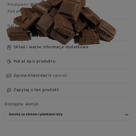
Producent:
M.PELCZAR CHOCOLATIER
Kod produktu:
5902768996029
Data produkcji:
2026-06-16
Data przydatności:
2027-06-16
Skład i ważne informacje dodatkowe
Pokaż opis produktu
Opinie klientów
(14 opinie)
Zapytaj o ten produkt
Dostępne wersje
Gorzka ze złotem i płatkami róży