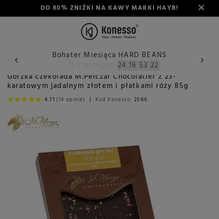
DO 80% ZNIŻKI NA KAWY MARKI HAYB!
Bohater Miesiąca HARD BEANS
Wstecz
Konesso
Delikatesy
Spożywcze
Słodkości
Nie przegap:
24
16
53
21
Gorzka czekolada M.Pelczar Chocolatier z 23-
karatowym jadalnym złotem i płatkami róży 85g
4.71
(14 opinie)
Kod Konesso:
2566