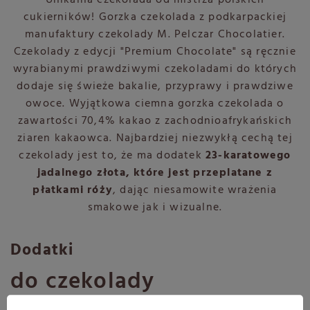
Unikalna czekolada od mistrza polskich
cukierników! Gorzka czekolada z podkarpackiej
manufaktury czekolady M. Pelczar Chocolatier.
Czekolady z edycji "Premium Chocolate" są ręcznie
wyrabianymi prawdziwymi czekoladami do których
dodaje się świeże bakalie, przyprawy i prawdziwe
owoce. Wyjątkowa ciemna gorzka czekolada o
zawartości 70,4% kakao z zachodnioafrykańskich
ziaren kakaowca. Najbardziej niezwykłą cechą tej
czekolady jest to, że ma dodatek
23-karatowego
jadalnego złota, które jest przeplatane z
płatkami róży
, dając niesamowite wrażenia
smakowe jak i wizualne.
Dodatki
do czekolady