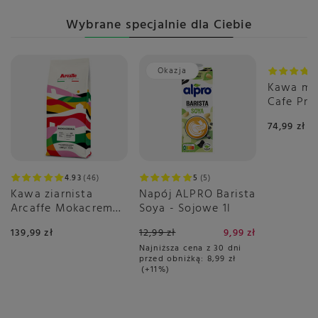
Wybrane specjalnie dla Ciebie
Opis
Czekolada w tabliczkach z dodatkami.
Okazja
Kawa mi
Cafe Pr
2x500g
74,99 zł
Przechowywanie
Rodzaj przechowywania
Typ
Przechowywać w temperaturze otoczenia
Przechowywanie
4.93
46
5
5
Przechowywać w chłodnym i suchym miejscu, z dala od
Kawa ziarnista
Napój ALPRO Barista
silnych zapachów.
Arcaffe Mokacrema
Soya - Sojowe 1l
1kg
139,99 zł
12,99 zł
9,99 zł
Najniższa cena z 30 dni
przed obniżką:
8,99 zł
+11%
Dodatkowe informacje
Język produktu
Język danych - polski
Główny język na opakowaniu - polski