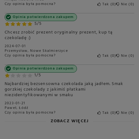
centymetrach
Więcej
Czy opinia była pomocna?
Tak
0
Nie
0
Opinia potwierdzona zakupem
5/5
Chcesz zrobić prezent oryginalny prezent, kup tą
czekoladę :)
2024-07-01
Przemysław, Nowe Skalmierzyce
Czy opinia była pomocna?
Tak
0
Nie
0
Opinia potwierdzona zakupem
1/5
Najbardziej bezsensowna czekolada jaką jadłem. Smak
gorzkiej czekolady z jakimiś płatkami
niezidentyfikowanymi w smaku
2023-01-21
Paweł, Łódź
Czy opinia była pomocna?
Tak
0
Nie
0
ZOBACZ WIĘCEJ