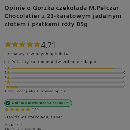
Języki na opakowaniu
Opinie o Gorzka czekolada M.Pelczar
polski
Chocolatier z 23-karatowym jadalnym
złotem i płatkami róży 85g
Marka
M.PELCZAR CHOCOLATIER
4.71
Symbol
5902768996029
Liczba wystawionych opinii: 14
Dostępne wersje
Gorzka ze złotem i płatkami
Pokaż tylko opinie potwierdzone zakupem
róży
5
13
Waga
85g
4
0
3
0
Rodzaj
Czekolada gorzka
2
0
1
1
Skład
70,4% kakao
Kliknij ocenę aby filtrować opinie
Długość opakowania w
18
Opinia potwierdzona zakupem
centymetrach
Więcej
5/5
Wysokość opakowania w
2
Prawdziwa czekolada, super!
centymetrach
Więcej
2026-04-30
Szerokość opakowania w
8
Alicja, Ruciane-Nida