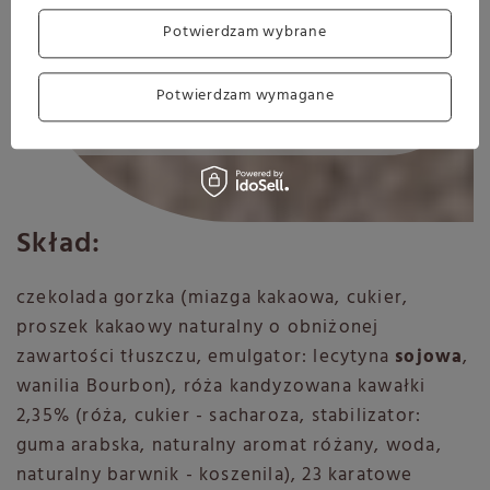
cukry
48.7 g
Potwierdzam wybrane
Białko
6.8 g
Sól
0.2 g
Potwierdzam wymagane
Skład:
czekolada gorzka (miazga kakaowa, cukier,
proszek kakaowy naturalny o obniżonej
zawartości tłuszczu, emulgator: lecytyna
sojowa
,
wanilia Bourbon), róża kandyzowana kawałki
2,35% (róża, cukier - sacharoza, stabilizator:
guma arabska, naturalny aromat różany, woda,
naturalny barwnik - koszenila), 23 karatowe