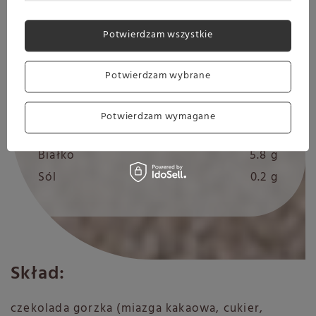
Wartość energetyczna
2302 kJ / 550
kcal
Potwierdzam wszystkie
Tłuszcze
32.0 g
w tym kwasy tłuszczowe
19.2 g
Potwierdzam wybrane
nasycone
Węglowodany
59.3 g
Potwierdzam wymagane
cukry
59.0 g
Białko
5.8 g
Sól
0.2 g
Skład:
czekolada gorzka (miazga kakaowa, cukier,