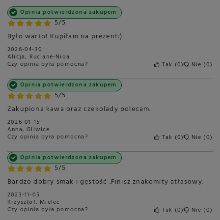
Opinia potwierdzona zakupem
5/5
Było warto! Kupiłam na prezent:)
2026-04-30
Alicja, Ruciane-Nida
Czy opinia była pomocna?
Tak
0
Nie
0
Opinia potwierdzona zakupem
5/5
Zakupiona kawa oraz czekolady polecam.
2026-01-15
Anna, Gliwice
Czy opinia była pomocna?
Tak
0
Nie
0
Opinia potwierdzona zakupem
5/5
Bardzo dobry smak i gęstość .Finisz znakomity atłasowy.
2023-11-05
Krzysztof, Mielec
Czy opinia była pomocna?
Tak
0
Nie
0