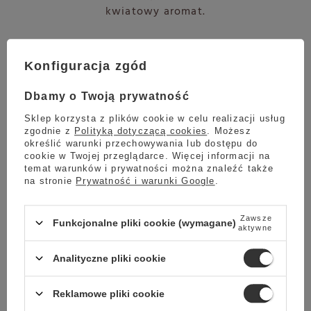
kwiatowy aromat.
Dodatki
Konfiguracja zgód
do czekolady
Dbamy o Twoją prywatność
Sklep korzysta z plików cookie w celu realizacji usług
zgodnie z
Polityką dotyczącą cookies
. Możesz
określić warunki przechowywania lub dostępu do
cookie w Twojej przeglądarce. Więcej informacji na
temat warunków i prywatności można znaleźć także
na stronie
Prywatność i warunki Google
.
Esencja
owocowej
Jaśmin
Karmel
Zawsze
Funkcjonalne pliki cookie (wymagane)
herbaty
aktywne
Analityczne pliki cookie
Reklamowe pliki cookie
Wartości odżywcze
na 100g