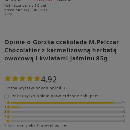
6x16 sztuk
Najniższa cena z 30 dni
przed obniżką:
116,94 zł
0%
Opinie o Gorzka czekolada M.Pelczar
Chocolatier z karmelizowną herbatą
owocową i kwiatami jaśminu 85g
4.92
Liczba wystawionych opinii: 13
Pokaż tylko opinie potwierdzone zakupem
5
12
4
1
3
0
2
0
1
0
Kliknij ocenę aby filtrować opinie