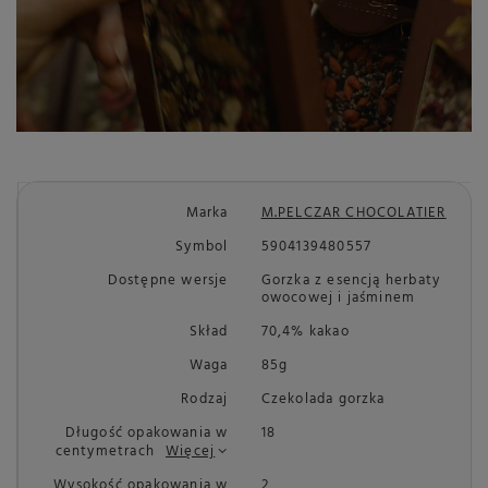
Marka
M.PELCZAR CHOCOLATIER
Symbol
5904139480557
Dostępne wersje
Gorzka z esencją herbaty
owocowej i jaśminem
Skład
70,4% kakao
Waga
85g
Rodzaj
Czekolada gorzka
Długość opakowania w
18
centymetrach
Więcej
Wysokość opakowania w
2