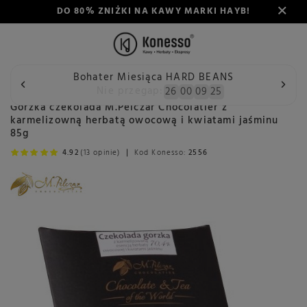
DO 80% ZNIŻKI NA KAWY MARKI HAYB!
Bohater Miesiąca HARD BEANS
Wstecz
Konesso
Delikatesy
Spożywcze
Słodkości
Nie przegap:
26
00
09
25
Gorzka czekolada M.Pelczar Chocolatier z
karmelizowną herbatą owocową i kwiatami jaśminu
85g
4.92
(13 opinie)
Kod Konesso:
2556