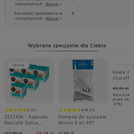
centymetrach
Więcej
Szerokość opakowania w
8
centymetrach
Więcej
Wybrane specjalnie dla Ciebie
Okazja
Okazja
Kawa zia
illucoffe
szumows
49,99 zł
po łące 
Najniższa c
przed obni
0%
5
13
4.79
14
ZESTAW - Kapsułki
Pompka do syropów
Nescafé Dolce
Monin 5 ml PET
Gusto Flat White
127,98 zł
116,94 zł
12,99 zł