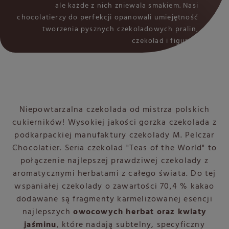
ale każde z nich zniewala smakiem. Nasi
chocolatierzy do perfekcji opanowali umiejętność
tworzenia pysznych czekoladowych pralin,
czekolad i figurek.
Niepowtarzalna czekolada od mistrza polskich
cukierników! Wysokiej jakości gorzka czekolada z
podkarpackiej manufaktury czekolady M. Pelczar
Chocolatier. Seria czekolad "Teas of the World" to
połączenie najlepszej prawdziwej czekolady z
aromatycznymi herbatami z całego świata. Do tej
wspaniałej czekolady o zawartości 70,4 % kakao
dodawane są fragmenty karmelizowanej esencji
najlepszych
owocowych herbat oraz kwiaty
jaśminu
, które nadają subtelny, specyficzny