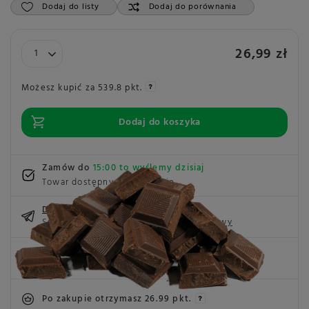
Dodaj do listy
Dodaj do porównania
26,99 zł
Możesz kupić za
539.8 pkt.
Dodaj do koszyka
Zamów do
15:00 to wyślemy dzisiaj
Towar dostępny w magazynie
Dostawa
od 0,00 zł
Sprawdź dostępne formy i koszty dostawy
Łatwy zwrot do
14
dni
Dowiedz się więcej
Po zakupie otrzymasz
26.99 pkt.