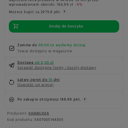
Najniższa cena produktu w okresie 30 dni przed
wprowadzeniem obniżki:
164,99 zł
-9%
Możesz kupić za
2979.8 pkt.
Dodaj do koszyka
Zamów do
09:00 to wyślemy dzisiaj
Towar dostępny w magazynie
Dostawa
od 0,00 zł
Sprawdź dostępne formy i koszty dostawy
Łatwy zwrot do
14
dni
Dowiedz się więcej
Po zakupie otrzymasz
148.99 pkt.
Producent:
KAMBUKKA
Kod produktu:
5407005144305