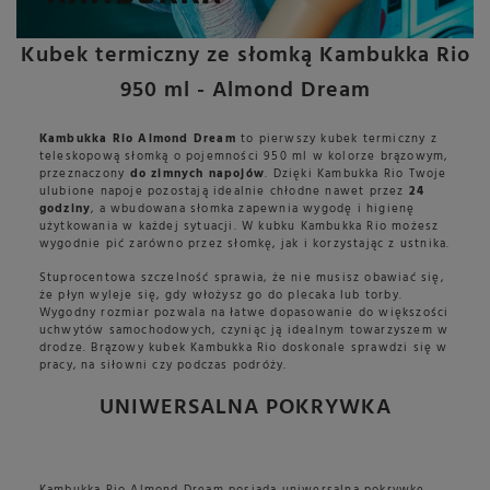
Kubek termiczny ze słomką Kambukka Rio
950 ml - Almond Dream
Kambukka Rio Almond Dream
to pierwszy kubek termiczny z
teleskopową słomką o pojemności 950 ml w kolorze brązowym,
przeznaczony
do zimnych napojów
. Dzięki Kambukka Rio Twoje
ulubione napoje pozostają idealnie chłodne nawet przez
24
godziny
, a wbudowana słomka zapewnia wygodę i higienę
użytkowania w każdej sytuacji. W kubku Kambukka Rio możesz
wygodnie pić zarówno przez słomkę, jak i korzystając z ustnika.
Stuprocentowa szczelność sprawia, że nie musisz obawiać się,
że płyn wyleje się, gdy włożysz go do plecaka lub torby.
Wygodny rozmiar pozwala na łatwe dopasowanie do większości
uchwytów samochodowych, czyniąc ją idealnym towarzyszem w
drodze. Brązowy kubek Kambukka Rio doskonale sprawdzi się w
pracy, na siłowni czy podczas podróży.
UNIWERSALNA POKRYWKA