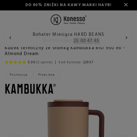
DO 80% ZNIŻKI NA KAWY MARKI HAYB!
Bohater Miesiąca HARD BEANS
Wstecz
Konesso
Akcesoria
Rodzaj
Kubki i łyżeczki
Nie przegap:
25
00
47
44
Kubek termiczny ze słomką Kambukka RIO 950 ml -
Almond Dream
5.00
(3 opinie)
Kod Konesso:
22957
Promocja
Przecena