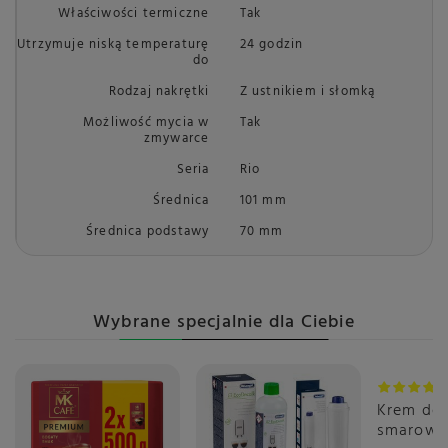
Właściwości termiczne
Tak
Utrzymuje niską temperaturę
24 godzin
do
Rodzaj nakrętki
Z ustnikiem i słomką
Możliwość mycia w
Tak
zmywarce
Seria
Rio
Średnica
101 mm
Średnica podstawy
70 mm
Wybrane specjalnie dla Ciebie
Krem do
smarowa