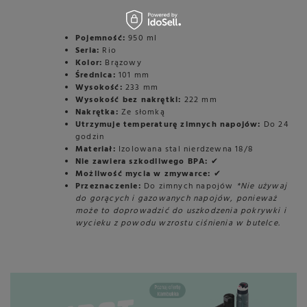
Pojemność:
950 ml
Seria:
Rio
Kolor:
Brązowy
Średnica:
101 mm
Wysokość:
233 mm
Wysokość bez nakrętki:
222 mm
Nakrętka:
Ze słomką
Utrzymuje temperaturę zimnych napojów:
Do 24
godzin
Materiał:
Izolowana stal nierdzewna 18/8
Nie zawiera szkodliwego BPA:
✔
Możliwość mycia w zmywarce:
✔
Przeznaczenie:
Do zimnych napojów
*Nie używaj
do gorących i gazowanych napojów, ponieważ
może to doprowadzić do uszkodzenia pokrywki i
wycieku z powodu wzrostu ciśnienia w butelce.