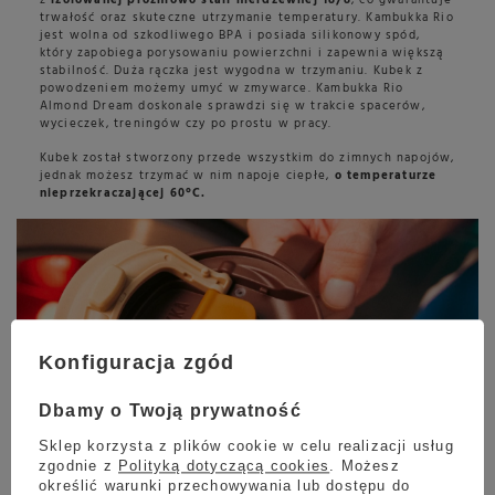
trwałość oraz skuteczne utrzymanie temperatury. Kambukka Rio
jest wolna od szkodliwego BPA i posiada silikonowy spód,
który zapobiega porysowaniu powierzchni i zapewnia większą
stabilność. Duża rączka jest wygodna w trzymaniu. Kubek z
powodzeniem możemy umyć w zmywarce. Kambukka Rio
Almond Dream doskonale sprawdzi się w trakcie spacerów,
wycieczek, treningów czy po prostu w pracy.
Kubek został stworzony przede wszystkim do zimnych napojów,
jednak możesz trzymać w nim napoje ciepłe,
o temperaturze
nieprzekraczającej 60°C.
Konfiguracja zgód
Dbamy o Twoją prywatność
Sklep korzysta z plików cookie w celu realizacji usług
zgodnie z
Polityką dotyczącą cookies
. Możesz
określić warunki przechowywania lub dostępu do