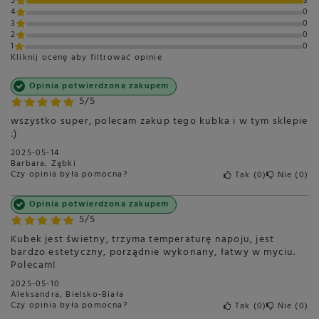
5
3
4
0
3
0
2
0
1
0
Kliknij ocenę aby filtrować opinie
Opinia potwierdzona zakupem
5/5
wszystko super, polecam zakup tego kubka i w tym sklepie
:)
2025-05-14
Barbara, Ząbki
Czy opinia była pomocna?
Tak
0
Nie
0
Opinia potwierdzona zakupem
5/5
Kubek jest świetny, trzyma temperaturę napoju, jest
bardzo estetyczny, porządnie wykonany, łatwy w myciu.
Polecam!
2025-05-10
Aleksandra, Bielsko-Biała
Czy opinia była pomocna?
Tak
0
Nie
0