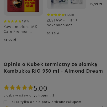
Biscoff 
19,99 zł
380g
5
288
ZESTAW - Filtr +
5
32
odkamieniacz
Kawa mielona MK
DeLonghi
Cafe Premium
65,26 zł
2x500g
74,99 zł
Opinie o Kubek termiczny ze słomką
Kambukka RIO 950 ml - Almond Dream
5.00
Liczba wystawionych opinii: 3
Pokaż tylko opinie potwierdzone zakupem