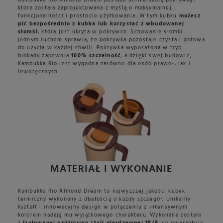
Kambukka Rio Almond Dream posiada uniwersalną pokrywkę,
która została zaprojektowana z myślą o maksymalnej
funkcjonalności i prostocie użytkowania. W tym kubku
możesz
pić bezpośrednio z kubka lub korzystać z wbudowanej
słomki
, która jest ukryta w pokrywce. Schowanie słomki
jednym ruchem sprawia, że pokrywka pozostaje czysta i gotowa
do użycia w każdej chwili. Pokrywka wyposażona w tryb
blokady zapewnia
100% szczelność
, a dzięki swej budowie,
Kambukka Rio jest wygodna zarówno dla osób prawo-, jak i
leworęcznych.
MATERIAŁ I WYKONANIE
Kambukka Rio Almond Dream to najwyższej jakości kubek
termiczny wykonany z dbałością o każdy szczegół. Unikalny
kształt i innowacyjny design w połączeniu z intensywnym
kolorem nadają mu wyjątkowego charakteru. Wykonana została
z
izolowanej próżniowo stali nierdzewnej 18/8
, co gwarantuje