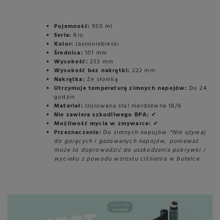
Pojemność:
950 ml
Seria:
Rio
Kolor:
Jasnoniebieski
Średnica:
101 mm
Wysokość:
233 mm
Wysokość bez nakrętki:
222 mm
Nakrętka:
Ze słomką
Utrzymuje temperaturę zimnych napojów:
Do 24
godzin
Materiał:
Izolowana stal nierdzewna 18/8
Nie zawiera szkodliwego BPA:
✔
Możliwość mycia w zmywarce:
✔
Przeznaczenie:
Do zimnych napojów
*Nie używaj
do gorących i gazowanych napojów, ponieważ
może to doprowadzić do uszkodzenia pokrywki i
wycieku z powodu wzrostu ciśnienia w butelce.