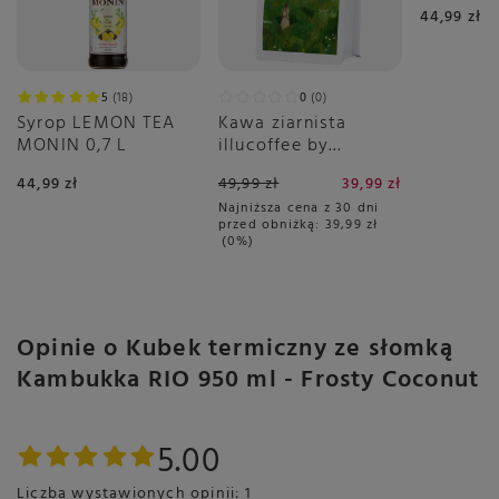
pomarań
44,99 zł
5
18
0
0
Syrop LEMON TEA
Kawa ziarnista
MONIN 0,7 L
illucoffee by
szumowska Spacer
44,99 zł
49,99 zł
39,99 zł
po łące 250g
Najniższa cena z 30 dni
przed obniżką:
39,99 zł
0%
Opinie o Kubek termiczny ze słomką
Kambukka RIO 950 ml - Frosty Coconut
5.00
Liczba wystawionych opinii: 1