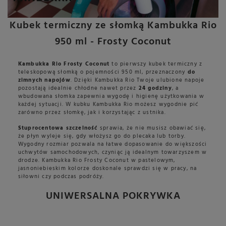
Kubek termiczny ze słomką Kambukka Rio
950 ml - Frosty Coconut
Kambukka Rio Frosty Coconut
to pierwszy kubek termiczny z
teleskopową słomką o pojemności 950 ml, przeznaczony
do
zimnych napojów
. Dzięki Kambukka Rio Twoje ulubione napoje
pozostają idealnie chłodne nawet przez
24 godziny
, a
wbudowana słomka zapewnia wygodę i higienę użytkowania w
każdej sytuacji. W kubku Kambukka Rio możesz wygodnie pić
zarówno przez słomkę, jak i korzystając z ustnika.
Stuprocentowa szczelność
sprawia, że nie musisz obawiać się,
że płyn wyleje się, gdy włożysz go do plecaka lub torby.
Wygodny rozmiar pozwala na łatwe dopasowanie do większości
uchwytów samochodowych, czyniąc ją idealnym towarzyszem w
drodze. Kambukka Rio Frosty Coconut w pastelowym,
jasnoniebieskim kolorze doskonale sprawdzi się w pracy, na
siłowni czy podczas podróży.
UNIWERSALNA POKRYWKA