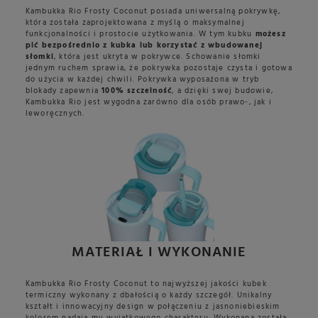
Kambukka Rio Frosty Coconut posiada uniwersalną pokrywkę,
która została zaprojektowana z myślą o maksymalnej
funkcjonalności i prostocie użytkowania. W tym kubku
możesz
pić bezpośrednio z kubka lub korzystać z wbudowanej
słomki
, która jest ukryta w pokrywce. Schowanie słomki
jednym ruchem sprawia, że pokrywka pozostaje czysta i gotowa
do użycia w każdej chwili. Pokrywka wyposażona w tryb
blokady zapewnia
100% szczelność
, a dzięki swej budowie,
Kambukka Rio jest wygodna zarówno dla osób prawo-, jak i
leworęcznych.
MATERIAŁ I WYKONANIE
Kambukka Rio Frosty Coconut to najwyższej jakości kubek
termiczny wykonany z dbałością o każdy szczegół. Unikalny
kształt i innowacyjny design w połączeniu z jasnoniebieskim
kolorem nadają mu wyjątkowego charakteru. Wykonana została