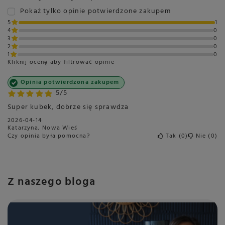
Pokaż tylko opinie potwierdzone zakupem
5
1
4
0
3
0
2
0
1
0
Kliknij ocenę aby filtrować opinie
Opinia potwierdzona zakupem
5/5
Super kubek, dobrze się sprawdza
2026-04-14
Katarzyna, Nowa Wieś
Czy opinia była pomocna?
Tak
0
Nie
0
Z naszego bloga