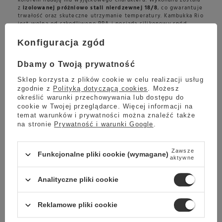
z
izolowanej próżniowo stali nierdzewnej 18/8
, co gwarantuje
trwałość oraz skuteczne utrzymanie temperatury. Kambukka Rio
jest wolna od szkodliwego BPA i posiada silikonowy spód,
który zapobiega porysowaniu powierzchni i zapewnia większą
stabilność. Duża rączka jest wygodna w trzymaniu. Kubek z
Konfiguracja zgód
powodzeniem możemy umyć w zmywarce. Kambukka Rio Frosty
Coconut doskonale sprawdzi się w trakcie spacerów,
wycieczek, treningów czy po prostu w pracy.
Dbamy o Twoją prywatność
Kubek został stworzony przede wszystkim do zimnych napojów,
Sklep korzysta z plików cookie w celu realizacji usług
jednak możesz trzymać w nim napoje ciepłe,
o temperaturze
zgodnie z
Polityką dotyczącą cookies
. Możesz
nieprzekraczającej 60°C.
określić warunki przechowywania lub dostępu do
cookie w Twojej przeglądarce. Więcej informacji na
temat warunków i prywatności można znaleźć także
na stronie
Prywatność i warunki Google
.
Zawsze
Funkcjonalne pliki cookie (wymagane)
aktywne
Analityczne pliki cookie
Reklamowe pliki cookie