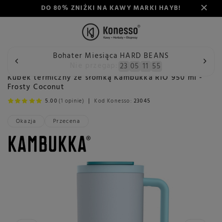
DO 80% ZNIŻKI NA KAWY MARKI HAYB!
Bohater Miesiąca HARD BEANS
Wstecz
Konesso
Akcesoria
Rodzaj
Kubki i łyżeczki
Nie przegap:
23
05
11
55
Kubek termiczny ze słomką Kambukka RIO 950 ml -
Frosty Coconut
5.00
(1 opinie)
Kod Konesso:
23045
Okazja
Przecena