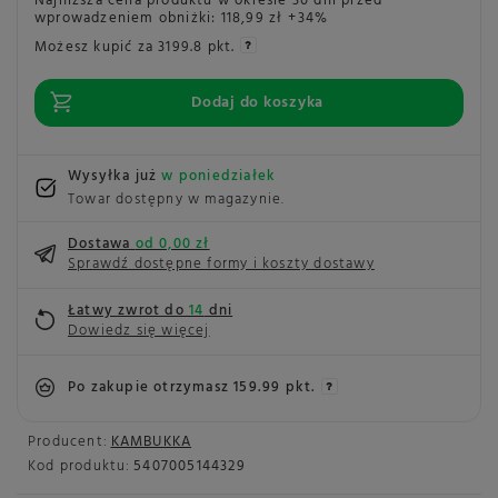
Najniższa cena produktu w okresie 30 dni przed
wprowadzeniem obniżki:
118,99 zł
+34%
Możesz kupić za
3199.8 pkt.
Dodaj do koszyka
Wysyłka już
w poniedziałek
Towar dostępny w magazynie
Dostawa
od 0,00 zł
Sprawdź dostępne formy i koszty dostawy
Łatwy zwrot do
14
dni
Dowiedz się więcej
Po zakupie otrzymasz
159.99 pkt.
Producent:
KAMBUKKA
Kod produktu:
5407005144329