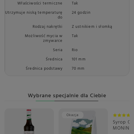
Właściwości termiczne
Tak
Utrzymuje niską temperaturę
24 godzin
do
Rodzaj nakrętki
Z ustnikiem i słomką
Możliwość mycia w
Tak
zmywarce
Seria
Rio
Średnica
101 mm
Średnica podstawy
70 mm
Wybrane specjalnie dla Ciebie
Okazja
Syrop O
MONIN 0,