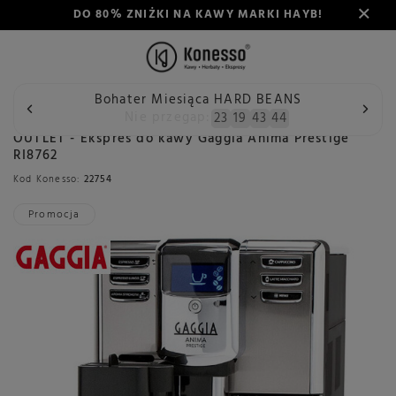
DO 80% ZNIŻKI NA KAWY MARKI HAYB!
Bohater Miesiąca HARD BEANS
Wstecz
Konesso
Outlet
Outlet ekspresy do kawy
OU
Nie przegap:
23
19
43
44
OUTLET - Ekspres do kawy Gaggia Anima Prestige
RI8762
Kod Konesso:
22754
Promocja