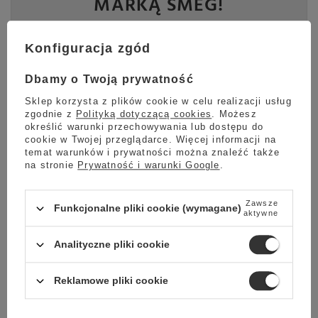
MARKĄ SMEG!
Do końca promocji pozostało:
Konfiguracja zgód
28
19
43
44
dni
godzin
minut
sekund
Dbamy o Twoją prywatność
Sklep korzysta z plików cookie w celu realizacji usług
Sprawdź
zgodnie z
Polityką dotyczącą cookies
. Możesz
określić warunki przechowywania lub dostępu do
cookie w Twojej przeglądarce. Więcej informacji na
temat warunków i prywatności można znaleźć także
EAN:
8710103867371
na stronie
Prywatność i warunki Google
.
Urządzenie 100% sprawne, objęte gwarancją producenta oraz
14-dniowym prawem odstąpienia od umowy zawartej na
odległość. Zamieszczone w galerii fotografie przedstawiają
Zawsze
Funkcjonalne pliki cookie (wymagane)
oferowany produkt. Posiada kompletne i oryginalne
aktywne
wyposażenie zawarte w opisie towaru.
Urządzenie nie używane. Sprzedaż jako outlet wynika z innych
uchybień od stanu nowego.
Analityczne pliki cookie
Urządzenie posiada nieco zniszczone opakowanie zewnętrzne
(produkt bezpiecznie zapakowany do wysyłki).
Ekspres posiada delikatne rysy widoczne na zdjęciach na
Reklamowe pliki cookie
następujących elementach: pokrywa zbiornika wody. Małe
wgniecenie na pokrywie hoppera.
Numer seryjny: TU902331095705