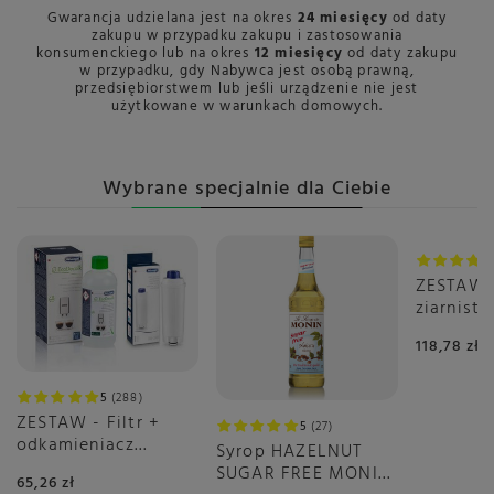
Gwarancja udzielana jest na okres
24 miesięcy
od daty
zakupu w przypadku zakupu i zastosowania
konsumenckiego lub na okres
12 miesięcy
od daty zakupu
w przypadku, gdy Nabywca jest osobą prawną,
przedsiębiorstwem lub jeśli urządzenie nie jest
użytkowane w warunkach domowych.
Wybrane specjalnie dla Ciebie
ZESTAW
ziarnist
Select 2
118,78 zł
5
288
ZESTAW - Filtr +
5
27
odkamieniacz
Syrop HAZELNUT
DeLonghi
SUGAR FREE MONIN
65,26 zł