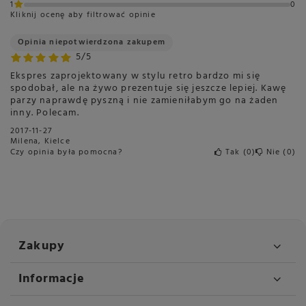
1
0
Kliknij ocenę aby filtrować opinie
Opinia niepotwierdzona zakupem
5/5
Ekspres zaprojektowany w stylu retro bardzo mi się
spodobał, ale na żywo prezentuje się jeszcze lepiej. Kawę
parzy naprawdę pyszną i nie zamieniłabym go na żaden
inny. Polecam.
2017-11-27
Milena, Kielce
Czy opinia była pomocna?
Tak
0
Nie
0
Zakupy
Informacje