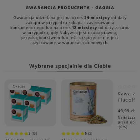
GWARANCJA PRODUCENTA - GAGGIA
Gwarancja udzielana jest na okres
24 miesięcy
od daty
zakupu w przypadku zakupu i zastosowania
konsumenckiego lub na okres
12 miesięcy
od daty zakupu
w przypadku, gdy Nabywca jest osobą prawną,
przedsiębiorstwem lub jeśli urządzenie nie jest
użytkowane w warunkach domowych.
Wybrane specjalnie dla Ciebie
Okazja
Okazja
Kawa zia
illucoffe
szumows
49,99 zł
po łące 
Najniższa c
przed obni
0%
5
13
5
2