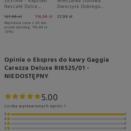
ZESTAW - Kapsułki
Mieszanka ziołowa
Nescafé Dolce
Dworzysk Dobrego
Gusto Flat White
Dnia 50g
127,98 zł
116,94 zł
27,99 zł
6x16 sztuk
Najniższa cena z 30 dni
przed obniżką:
116,94 zł
0%
Opinie o Ekspres do kawy Gaggia
Carezza Deluxe RI8525/01 -
NIEDOSTĘPNY
5.00
Liczba wystawionych opinii: 1
5
1
4
0
3
0
2
0