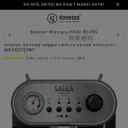
DO 80% ZNIŻKI NA KAWY MARKI HAYB!
Bohater Miesiąca HARD BEANS
Wstecz
Konesso
Ekspres do kawy Gaggia Carezza Deluxe 
Nie przegap:
25
16
41
56
Ekspres do kawy Gaggia Carezza Deluxe RI8525/01 -
NIEDOSTĘPNY
5.00
(1 opinie)
Kod Konesso:
2254