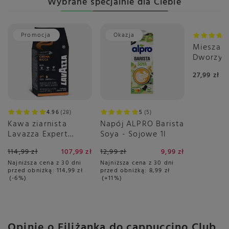
Wybrane specjalnie dla Ciebie
Promocja
Okazja
Mieszank
Dworzys
Dnia 50g
27,99 zł
4.96
28
5
5
Kawa ziarnista
Napój ALPRO Barista
Lavazza Expert
Soya - Sojowe 1l
Crema Ricca 1kg
114,99 zł
107,99 zł
12,99 zł
9,99 zł
Najniższa cena z 30 dni
Najniższa cena z 30 dni
przed obniżką:
114,99 zł
przed obniżką:
8,99 zł
-6%
+11%
Opinie o Filiżanka do cappuccino Club