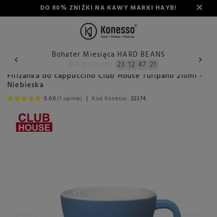
DO 80% ZNIŻKI NA KAWY MARKI HAYB!
Bohater Miesiąca HARD BEANS
Wstecz
Konesso
Akcesoria
Rodzaj
Porcelana i szkło
Nie przegap:
23
12
47
20
Filiżanka do cappuccino Club House Tulipano 210ml -
Niebieska
5.00
(1 opinie)
Kod Konesso:
22374