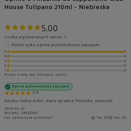
House Tulipano 210ml - Niebieska
5.00
Liczba wystawionych opinii: 1
Pokaż tylko opinie potwierdzone zakupem
5
1
4
0
3
0
2
0
1
0
Kliknij ocenę aby filtrować opinie
Opinia potwierdzona zakupem
5/5
bardzo ładny kolor, mała zgrabna filiżanka, polecam
2026-02-23
MICHAŁ, GNIEZNO
Czy opinia była pomocna?
Tak
0
Nie
0