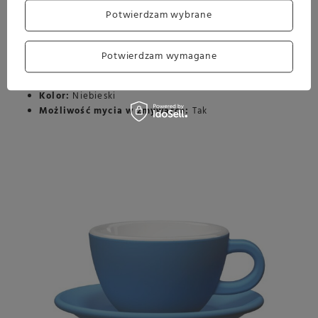
Charakterystyka:
Potwierdzam wybrane
Pojemność:
210 ml
Wysokość:
58 mm
Potwierdzam wymagane
Średnica:
96 mm
Materiał:
Porcelana
Kolor:
Niebieski
Możliwość mycia w zmywarce:
Tak