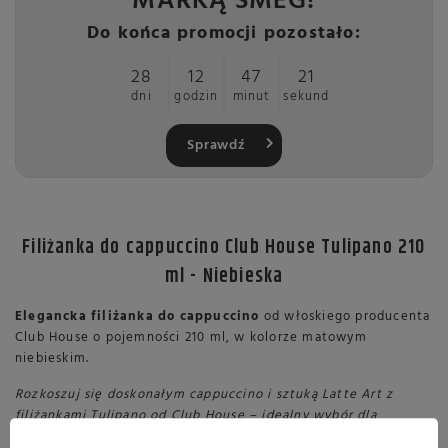
MARKĄ SMEG!
Do końca promocji pozostało:
28
12
47
20
dni
godzin
minut
sekund
Sprawdź
Filiżanka do cappuccino Club House Tulipano 210
ml - Niebieska
Elegancka filiżanka do cappuccino
od włoskiego producenta
Club House o pojemności 210 ml, w kolorze matowym
niebieskim.
Rozkoszuj się doskonałym cappuccino i sztuką Latte Art z
filiżankami Tulipano od Club House – idealny wybór dla
domowych baristów i profesjonalistów, którzy cenią styl i