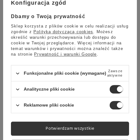
Konfiguracja zgód
funkcjonalność.
Filiżanka jest wyjątkowa ze względu na swoją
matową powierzchnię
, która prezentuje się unikalnie.
Dbamy o Twoją prywatność
Sklep korzysta z plików cookie w celu realizacji usług
Linia Tulipano, stworzona specjalnie
dla entuzjastów Latte
zgodnie z
Polityką dotyczącą cookies
. Możesz
Art
, przyciąga nowoczesnym, geometrycznym kształtem
określić warunki przechowywania lub dostępu do
inspirowanym kołem, który dodaje elegancji i harmonii.
cookie w Twojej przeglądarce. Więcej informacji na
temat warunków i prywatności można znaleźć także
Ergonomiczny uchwyt zapewnia wygodny, pewny chwyt nawet
na stronie
Prywatność i warunki Google
.
przy intensywnym użytkowaniu, co sprawia, że filiżanka
sprawdzi się idealnie zarówno w kawiarni, jak i w domowym
zaciszu. Zestaw uzupełnia praktyczna podstawka, tworząc
Zawsze
Funkcjonalne pliki cookie (wymagane)
kompletny duet.
aktywne
Filiżanka Club House Tulipano
to połączenie stylu i funkcji –
Analityczne pliki cookie
doskonałe dla każdego, kto pragnie cieszyć się kawą w
perfekcyjnych warunkach. Niebieski kolor porcelany oraz
Reklamowe pliki cookie
subtelny design wnoszą profesjonalizm i elegancję do każdego
wnętrza. Filiżanka o pojemności 210 ml to klasyczny wybór do
serwowania cappuccino, który zadowoli każdego miłośnika
kawy.
Potwierdzam wszystkie