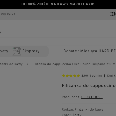
DO 80% ZNIŻKI NA KAWY MARKI HAYB!
 wysyłka
baty
Ekspresy
Bohater Miesiąca HARD B
iżanki do kawy
Filiżanka do cappuccino Club House Tulipano 210 ml
5.00
(1 opinie)
Kod K
Filiżanka do cappuccino
Producent:
CLUB HOUSE
Rodzaj:
Filiżanki do kawy
Kolor:
Żółty