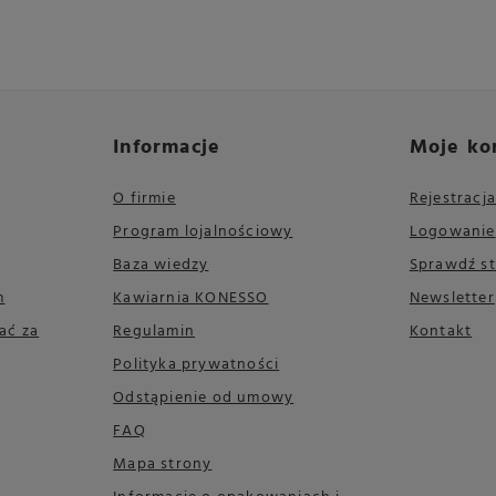
Informacje
Moje ko
O firmie
Rejestracja
Program lojalnościowy
Logowanie
Baza wiedzy
Sprawdź s
m
Kawiarnia KONESSO
Newsletter
ać za
Regulamin
Kontakt
Polityka prywatności
Odstąpienie od umowy
FAQ
Mapa strony