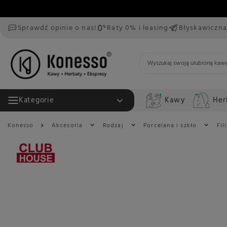
Sprawdź opinie o nas!
Raty 0% i leasing
Błyskawiczna
Kawy
Her
Kategorie
Konesso
Akcesoria
Rodzaj
Porcelana i szkło
Fil