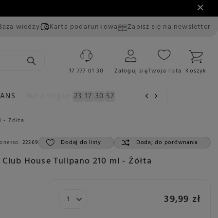
Baza wiedzy
Karta podarunkowa
Zapisz się na newsletter
17 777 01 30
Zaloguj się
Twoja lista
Koszyk
EANS
Nie przegap:
23
17
30
56
 - Żółta
Dodaj do listy
Dodaj do porównania
onesso:
22369
 Club House Tulipano 210 ml - Żółta
39,99 zł