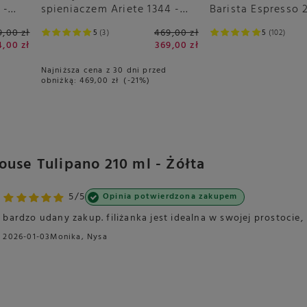
 -
spieniaczem Ariete 1344 -
Barista Espresso 
Breakfast Station 3w1
9,00 zł
469,00 zł
5
3
5
102
4,00 zł
369,00 zł
Najniższa cena z 30 dni przed
obniżką:
469,00 zł
-21%
ouse Tulipano 210 ml - Żółta
5/5
Opinia potwierdzona zakupem
bardzo udany zakup. filiżanka jest idealna w swojej prostocie,
2026-01-03
Monika, Nysa