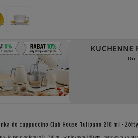
KUCHENNE 
Do 
żanka do cappuccino Club House Tulipano 210 ml - Żółt
ub House o pojemności 210 ml, w pięknym żółtym, matowym kolorz