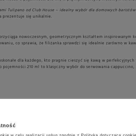
ami Tulipano od Club House – idealny wybór dla domowych baristów i 
ra prezentuje się unikalnie.
 przyciąga nowoczesnym, geometrycznym kształtem inspirowanym koł
iu, co sprawia, że filiżanka sprawdzi się idealnie zarówno w kaw
doskonałe dla każdego, kto pragnie cieszyć się kawą w perfekcyjnyc
 o pojemności 210 ml to klasyczny wybór do serwowania cappuccino,
atność
okie w celu realizacji usług zgodnie z
Polityką dotyczącą cooki