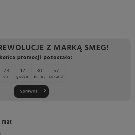
REWOLUCJE Z MARKĄ SMEG!
końca promocji pozostało:
28
17
30
56
dni
godzin
minut
sekund
Sprawdź
y mat
e.