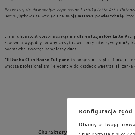
Rozkoszuj się doskonałym cappuccino i sztuką Latte Art z filiżank
jest wyjątkowa ze względu na swoją
matową powierzchnię
, któ
Linia Tulipano, stworzona specjalnie
dla entuzjastów Latte Art
,
zapewnia wygodny, pewny chwyt nawet przy intensywnym użytkowan
podstawka, tworząc kompletny duet.
Filiżanka Club House Tulipano
to połączenie stylu i funkcji – 
wnoszą profesjonalizm i elegancję do każdego wnętrza. Filiżanka
Konfiguracja zgód
Dbamy o Twoją pryw
Charakterystyka:
Sklep korzysta z plików co