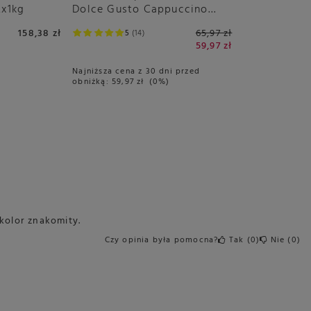
2x1kg
Dolce Gusto Cappuccino
3x16 sztuk
158,38 zł
65,97 zł
5
14
59,97 zł
Najniższa cena z 30 dni przed
obniżką:
59,97 zł
0%
 kolor znakomity.
Czy opinia była pomocna?
Tak
0
Nie
0