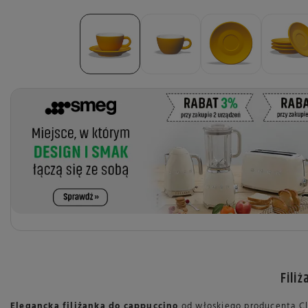
Fili
Elegancka filiżanka do cappuccino
od włoskiego producenta Cl