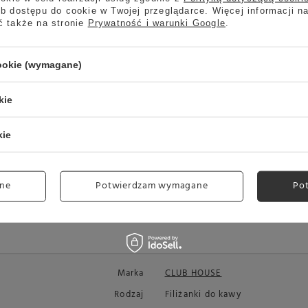
b dostępu do cookie w Twojej przeglądarce. Więcej informacji n
ć także na stronie
Prywatność i warunki Google
.
cookie (wymagane)
kie
kie
ne
Potwierdzam wymagane
Po
Marka
CLUB HOUSE
Rodzaj
Filiżanki do kawy