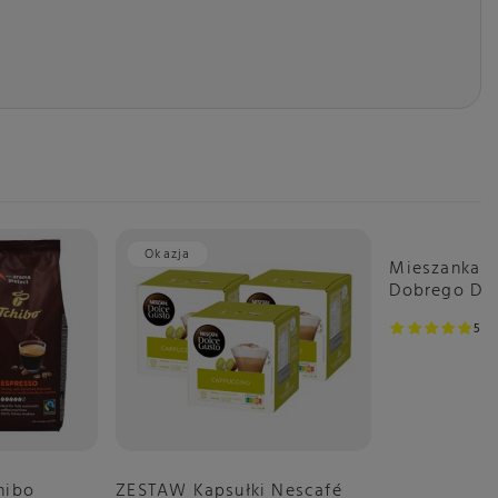
Okazja
Mieszanka z
Dobrego Dn
5
2
hibo
ZESTAW Kapsułki Nescafé