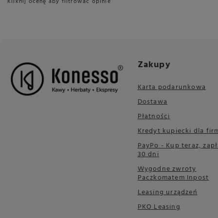
Kliknij ocenę aby filtrować opinie
Zakupy
Karta podarunkowa
Dostawa
Płatności
Kredyt kupiecki dla fir
PayPo - Kup teraz, zapł
30 dni
Wygodne zwroty
Paczkomatem Inpost
Leasing urządzeń
PKO Leasing