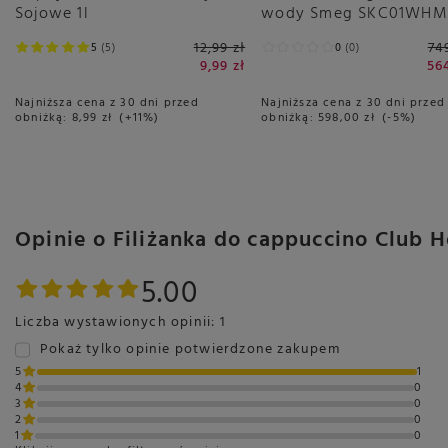
Sojowe 1l
wody Smeg SKC01WHM
Biały Mat
12,99 zł
74
5
5
0
0
9,99 zł
56
Najniższa cena z 30 dni przed
Najniższa cena z 30 dni przed
obniżką:
8,99 zł
+11%
obniżką:
598,00 zł
-5%
Opinie o Filiżanka do cappuccino Club H
5.00
Liczba wystawionych opinii: 1
Pokaż tylko opinie potwierdzone zakupem
5
1
4
0
3
0
2
0
1
0