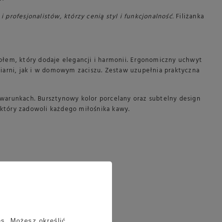
profesjonalistów, którzy cenią styl i funkcjonalność.
Filiżanka
em, który dodaje elegancji i harmonii. Ergonomiczny uchwyt
iarni, jak i w domowym zaciszu. Zestaw uzupełnia praktyczna
h warunkach. Bursztynowy kolor porcelany oraz subtelny design
 który zadowoli każdego miłośnika kawy.
es
. Możesz określić