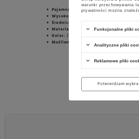
warunki przechowywania lu
Pojemność:
210 ml
prywatności można znaleź
Wysokość:
58 mm
Średnica:
96 mm
Materiał:
Porcelana
Funkcjonalne pliki 
Kolor:
Żółty
Możliwość mycia w zmywarce:
Tak
Analityczne pliki coo
Reklamowe pliki coo
Potwierdzam wybra