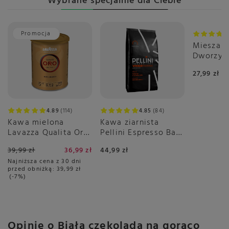
Wybrane specjalnie dla Ciebie
Promocja
Mieszank
Dworzys
Dnia 50g
27,99 zł
4.89
114
4.85
84
Kawa mielona
Kawa ziarnista
Lavazza Qualita Oro
Pellini Espresso Bar
250g - puszka
Vivace 500g
39,99 zł
36,99 zł
44,99 zł
Najniższa cena z 30 dni
przed obniżką:
39,99 zł
-7%
Opinie o Biała czekolada na gorąco