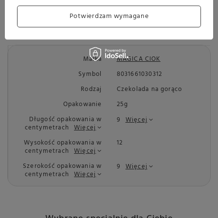
(cukier, masło kakaowe, mleko w proszku, laktoza,
serwatka w proszku, emulgator: lecytyna sojowa, wanilina),
Potwierdzam wymagane
aromaty, sól, barwnik: E160a (karoten).
Marka
MAGICA CIOK
Symbol
8031661030312
Rodzaj
Czekolada na gorąco
Opakowanie
25g
Długość opakowania w
9
Więcej
centymetrach
Więcej
Wysokość opakowania w
12
centymetrach
Więcej
Szerokość opakowania w
9
Więcej
centymetrach
Więcej