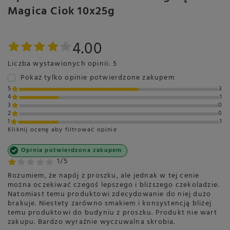
Magica Ciok 10x25g
4.00
Liczba wystawionych opinii: 5
Pokaż tylko opinie potwierdzone zakupem
5
3
4
1
3
0
2
0
1
1
Kliknij ocenę aby filtrować opinie
Opinia potwierdzona zakupem
1/5
Rozumiem, że napój z proszku, ale jednak w tej cenie
można oczekiwać czegoś lepszego i bliższego czekoladzie.
Natomiast temu produktowi zdecydowanie do niej dużo
brakuje. Niestety zarówno smakiem i konsystencją bliżej
temu produktowi do budyniu z proszku. Produkt nie wart
zakupu. Bardzo wyraźnie wyczuwalna skrobia.