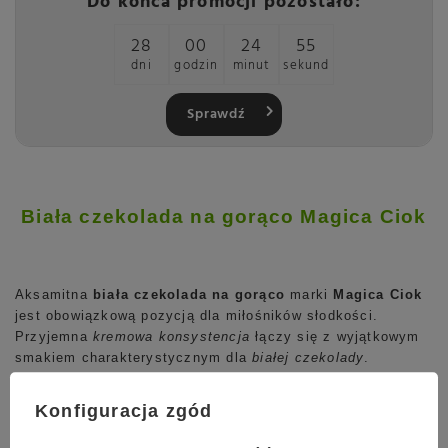
Do końca promocji pozostało:
28
00
24
54
dni
godzin
minut
sekund
Sprawdź
Biała czekolada na gorąco Magica Ciok
Aksamitna
biała czekolada na gorąco
marki
Magica Ciok
jest obowiązkową pozycją dla miłośników słodkości.
Przyjemna
kremowa konsystencja
łączy się z wyjątkowym
smakiem charakterystycznym dla
białej czekolady
.
Czekolada jest niezwykle prosta w przygotowaniu i może
spokojnie zastąpić deser a zimą gdy nadejdą mrozy
Konfiguracja zgód
doskonale rozgrzeje. Dodatkowo czekolada na gorąco
Magica Ciok jest pakowana w wygodne saszetki po 25g,