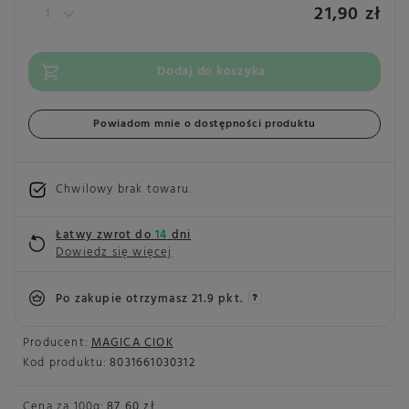
21,90 zł
Dodaj do koszyka
Powiadom mnie o dostępności produktu
Chwilowy brak towaru
Łatwy zwrot do
14
dni
Dowiedz się więcej
Po zakupie otrzymasz
21.9 pkt.
Producent:
MAGICA CIOK
Kod produktu:
8031661030312
Cena za
100g
:
87,60 zł