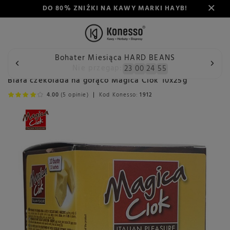
DO 80% ZNIŻKI NA KAWY MARKI HAYB!
Bohater Miesiąca HARD BEANS
Wstecz
Konesso
Delikatesy
Spożywcze
Czekolada 
Nie przegap:
23
00
24
54
Biała czekolada na gorąco Magica Ciok 10x25g
4.00
(5 opinie)
Kod Konesso:
1912