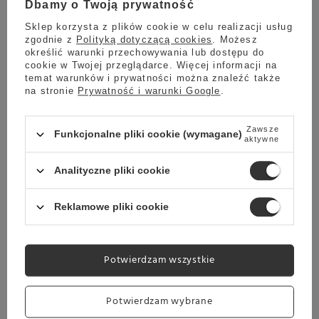
Dbamy o Twoją prywatność
czyli dokładnie tyle ile potrzeba na 1 porcję czekolady.
Sklep korzysta z plików cookie w celu realizacji usług
zgodnie z
Polityką dotyczącą cookies
. Możesz
SPOSÓB PRZYGOTOWANIA:
określić warunki przechowywania lub dostępu do
cookie w Twojej przeglądarce. Więcej informacji na
temat warunków i prywatności można znaleźć także
W ekspresie ciśnieniowym
- wlewamy 150 ml mleka
na stronie
Prywatność i warunki Google
.
do dzbanka i wsypujemy 25g czekolady (1 saszetka);
po wymieszaniu napój spieniamy przy użyciu dyszy
parowej. Pod wpływem temperatury czekolada
Zawsze
Funkcjonalne pliki cookie (wymagane)
aktywne
gęstnieje. Chcąc uzyskać gęstszą konsystencję
należy wsypać 25 g czekolady do 120 ml mleka.
Analityczne pliki cookie
W naczyniu podgrzewanym na ogniu
- na kuchence
gazowej lub elektrycznej - do naczynia z mlekiem
wsypujemy czekoladę; trzeba ją stale mieszać tak
Reklamowe pliki cookie
aby się nie przypaliła i osiągnęła odpowiednią
konsystencję.
Potwierdzam wszystkie
Opakowanie:
10 saszetek po 25g
Potwierdzam wybrane
Skład:
cukier, skrobia kukurydziana, biała czekolada 26%