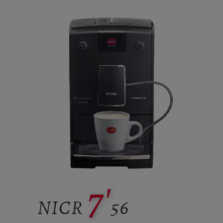
7'
NICR
56