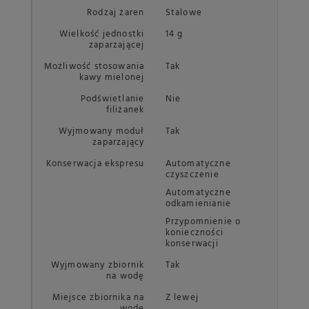
Rodzaj żaren
Stalowe
Wielkość jednostki
14 g
zaparzającej
Możliwość stosowania
Tak
kawy mielonej
Podświetlanie
Nie
filiżanek
Wyjmowany moduł
Tak
zaparzający
Konserwacja ekspresu
Automatyczne
czyszczenie
Automatyczne
odkamienianie
Przypomnienie o
konieczności
konserwacji
Wyjmowany zbiornik
Tak
na wodę
Miejsce zbiornika na
Z lewej
wodę