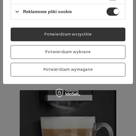
Reklamowe pliki cookie
Potwierdzam wszystkie
Potwierdzam wybrane
Kawa lub espresso – szybko i
Potwierdzam wymagane
wygodnie.