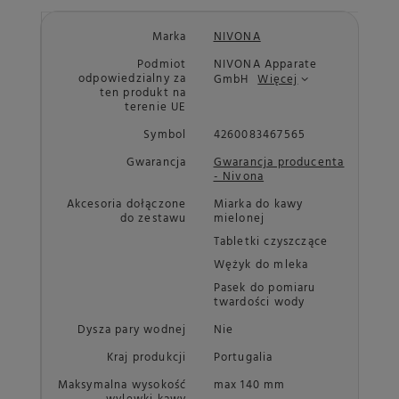
Marka
NIVONA
Podmiot
NIVONA Apparate
odpowiedzialny za
GmbH
Więcej
ten produkt na
terenie UE
Symbol
4260083467565
Gwarancja
Gwarancja producenta
- Nivona
Akcesoria dołączone
Miarka do kawy
do zestawu
mielonej
Tabletki czyszczące
Wężyk do mleka
Pasek do pomiaru
twardości wody
Dysza pary wodnej
Nie
Kraj produkcji
Portugalia
Maksymalna wysokość
max 140 mm