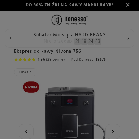
DO 80% ZNIŻKI NA KAWY MARKI HAYB!
Bohater Miesiąca HARD BEANS
Konesso
Ekspresy do kawy
Producent
Wstecz
Nie przegap:
21
18
24
42
Ekspres do kawy Nivona 756
4.96
(28 opinie)
Kod Konesso:
18979
Okazja