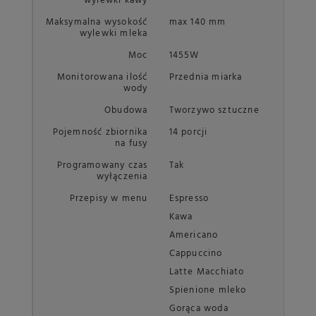
wylewki kawy
Maksymalna wysokość
max 140 mm
wylewki mleka
Moc
1455W
Monitorowana ilość
Przednia miarka
wody
Obudowa
Tworzywo sztuczne
Pojemność zbiornika
14 porcji
na fusy
Programowany czas
Tak
wyłączenia
Przepisy w menu
Espresso
Kawa
Americano
Cappuccino
Latte Macchiato
Spienione mleko
Gorąca woda