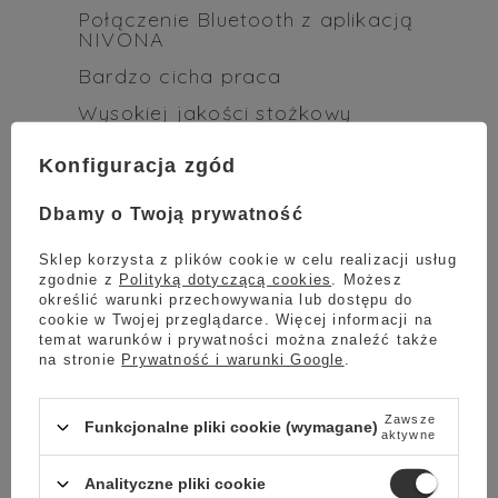
Połączenie Bluetooth z aplikacją
NIVONA
Bardzo cicha praca
Wysokiej jakości stożkowy
młynek z hartowanej stali
Konfiguracja zgód
Pompa o ciśnieniu 15 barów
1455W / maksymalny pobór
Dbamy o Twoją prywatność
energii
Tryb ECO / przełącznik
Sklep korzysta z plików cookie w celu realizacji usług
oszczędzania energii 0-Wat
zgodnie z
Polityką dotyczącą cookies
. Możesz
określić warunki przechowywania lub dostępu do
cookie w Twojej przeglądarce. Więcej informacji na
temat warunków i prywatności można znaleźć także
na stronie
Prywatność i warunki Google
.
Zawsze
Funkcjonalne pliki cookie (wymagane)
aktywne
Analityczne pliki cookie