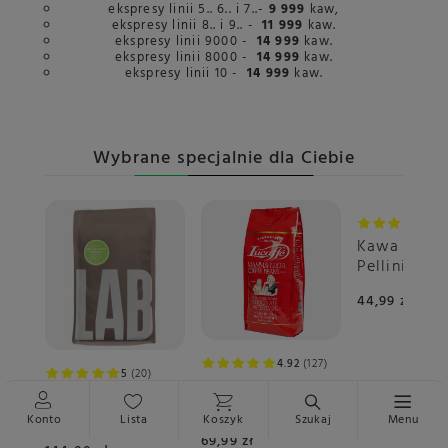
ekspresy linii 5.. 6.. i 7..-
9 999
kaw,
ekspresy linii 8.. i 9.. -
11 999
kaw.
ekspresy linii 9000 -
14 999
kaw.
ekspresy linii 8000 -
14 999
kaw.
ekspresy linii 10 -
14 999
kaw.
Wybrane specjalnie dla Ciebie
4.
Kawa ziarni
Pellini Esp
Bar Vivace
44,99 zł
4.92
127
5
20
Kawa ziarnista
Kawa ziarnista
Lucaffe Mamma
Coffeelab Brazil
Konto
Lista
Koszyk
Szukaj
Menu
Lucia 1kg
Igarape
69,99 zł