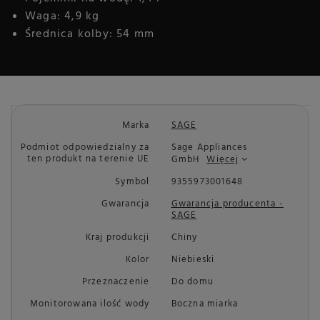
Waga: 4,9 kg
Średnica kolby: 54 mm
Marka
SAGE
Podmiot odpowiedzialny za
Sage Appliances
ten produkt na terenie UE
GmbH
Więcej
Symbol
9355973001648
Gwarancja
Gwarancja producenta -
SAGE
Kraj produkcji
Chiny
Kolor
Niebieski
Przeznaczenie
Do domu
Monitorowana ilość wody
Boczna miarka