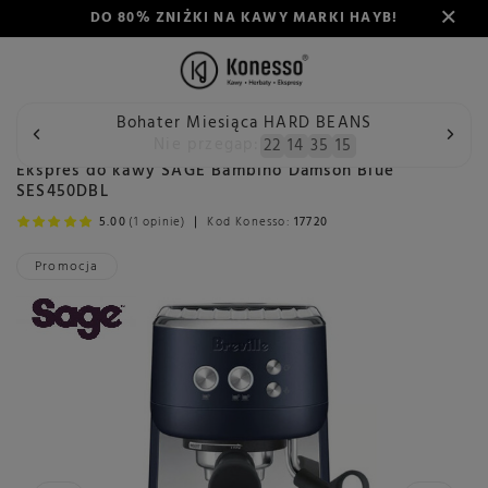
DO 80% ZNIŻKI NA KAWY MARKI HAYB!
Bohater Miesiąca HARD BEANS
Wstecz
Konesso
Ekspresy do kawy
Rodzaj
Kolbowy
Nie przegap:
22
14
35
14
Ekspres do kawy SAGE Bambino Damson Blue
SES450DBL
5.00
(1 opinie)
Kod Konesso:
17720
Promocja