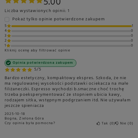
5.00
Liczba wystawionych opinii: 1
Pokaż tylko opinie potwierdzone zakupem
5
1
4
0
3
0
2
0
1
0
Kliknij ocenę aby filtrować opinie
Opinia potwierdzona zakupem
5/5
Bardzo estetyczny, kompaktowy ekspres. Szkoda, że nie
ma regulowanej wysokości podstawki ociekacza na małe
filiżaneczki. Espresso wychodzi b.smaczne choć trochę
trzeba poeksperymentować ze stopniem ubicia kawy,
rodzajem sitka, wstępnym podgrzaniem itd. Nie używałam
jeszcze spieniacza
2025-10-18
Bogna, Zielona Góra
Czy opinia była pomocna?
Tak
0
Nie
0