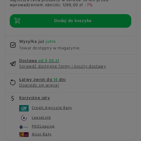
Najniższa cena produktu w okresie 30 dni przed
wprowadzeniem obniżki:
1299,00 zł
-7%
Dodaj do koszyka
Wysyłka już
jutro
Towar dostępny w magazynie
Dostawa
od 0,00 zł
Sprawdź dostępne formy i koszty dostawy
Łatwy zwrot do
14
dni
Dowiedz się więcej
Korzystne raty
Credit Agricole Raty
LeaseLink
PKOLeasing
Alior Raty