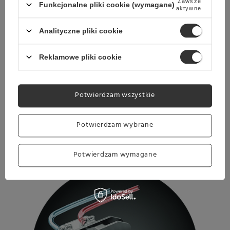
Zawsze
Funkcjonalne pliki cookie (wymagane)
aktywne
Analityczne pliki cookie
SYSTEM GRZEWCZY THERMOJET
Reklamowe pliki cookie
Innowacyjny system grzewczy ThermoJet® osiąga
optymalną temperaturę ekstrakcji w zaledwie 3
Potwierdzam wszystkie
sekundy. Dzięki temu ekspres jest gotowy do
pracy bez zbędnego czekania.
Potwierdzam wybrane
Potwierdzam wymagane