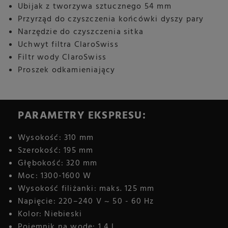
Ubijak z tworzywa sztucznego 54 mm
Przyrząd do czyszczenia końcówki dyszy pary
Narzędzie do czyszczenia sitka
Uchwyt filtra ClaroSwiss
Filtr wody ClaroSwiss
Proszek odkamieniający
PARAMETRY EKSPRESU:
Wysokość: 310 mm
Szerokość: 195 mm
Głębokość: 320 mm
Moc: 1300-1600 W
Wysokość filiżanki: maks. 125 mm
Napięcie: 220–240 V ~ 50 - 60 Hz
Kolor: Niebieski
Pojemnik na wodę: 1,4 l