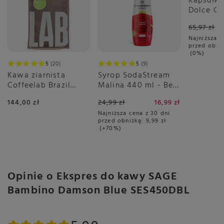
Kapsułki
Dolce Gu
Espresso
65,97 zł
3x16 sztu
Najniższa c
przed obni
0%
5
20
5
9
Kawa ziarnista
Syrop SodaStream
Coffeelab Brazil
Malina 440 ml - Bez
Igarape Rainforest
Cukru
144,00 zł
24,99 zł
16,99 zł
1kg
Najniższa cena z 30 dni
przed obniżką:
9,99 zł
+70%
Opinie o Ekspres do kawy SAGE
Bambino Damson Blue SES450DBL