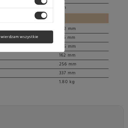
jącego:
1 m
NFORMACJE LOGISTYCZNE
142 mm
twierdzam wszystkie
136 mm
335 mm
162 mm
256 mm
337 mm
1.80 kg