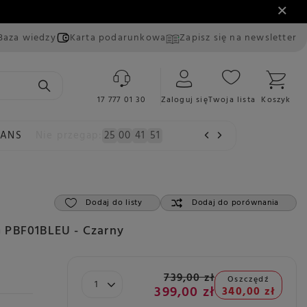
Baza wiedzy
Karta podarunkowa
Zapisz się na newsletter
17 777 01 30
Zaloguj się
Twoja lista
Koszyk
EANS
Nie przegap:
25
00
41
49
Dodaj do listy
Dodaj do porównania
 PBF01BLEU - Czarny
739,00 zł
Oszczędź
399,00 zł
340,00 zł