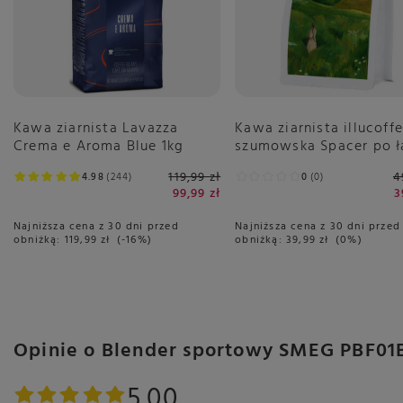
Kawa ziarnista Lavazza
Kawa ziarnista illucoff
Crema e Aroma Blue 1kg
szumowska Spacer po ł
250g
119,99 zł
4
4.98
244
0
0
99,99 zł
3
Najniższa cena z 30 dni przed
Najniższa cena z 30 dni przed
obniżką:
119,99 zł
-16%
obniżką:
39,99 zł
0%
Opinie o Blender sportowy SMEG PBF01
5.00