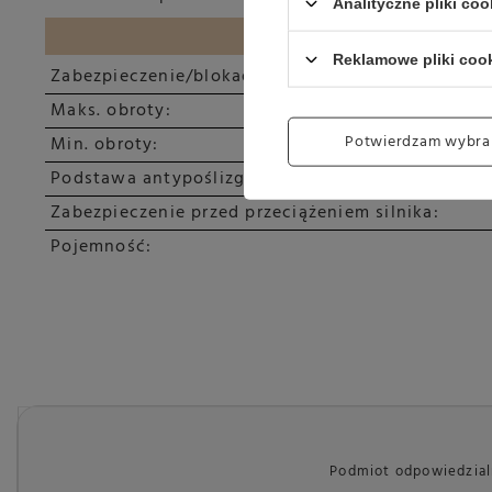
Analityczne pliki coo
SPECYFIKACJA TECHNICZNA
Reklamowe pliki coo
Zabezpieczenie/blokada silnika:
Maks. obroty:
Potwierdzam wybra
Min. obroty:
Podstawa antypoślizgowa:
Zabezpieczenie przed przeciążeniem silnika:
Pojemność:
Podmiot odpowiedzialn