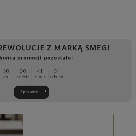
REWOLUCJE Z MARKĄ SMEG!
końca promocji pozostało:
30
00
41
49
dni
godzin
minut
sekund
Sprawdź