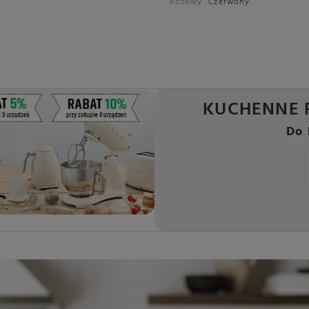
Różowy
Czerwony
KUCHENNE 
Do 