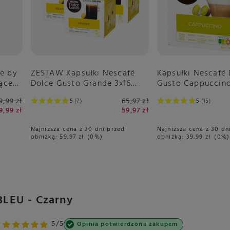
ee by
ZESTAW Kapsułki Nescafé
Kapsułki Nescafé
ące
Dolce Gusto Grande 3x16
Gusto Cappuccino
sztuk
9,99 zł
65,97 zł
5
7
5
15
9,99 zł
59,97 zł
Najniższa cena z 30 dni przed
Najniższa cena z 30 dn
obniżką:
59,97 zł
0%
obniżką:
39,99 zł
0%
BLEU - Czarny
5/5
Opinia potwierdzona zakupem