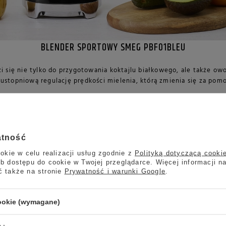
BLENDER SPORTOWY SMEG PBF01BLEU
i się nie tylko do przygotowania koktajlu białkowego, ale także o
wustopniową regulację prędkości mielenia, którą zmienia się za pomo
pojemności 600 ml wyposażone w pokrywki. Butelki oraz pokrywki n
PARAMETRY TECHNICZNE SMEG PBF01BLEU
atność
okie w celu realizacji usług zgodnie z
Polityką dotyczącą cooki
P
b dostępu do cookie w Twojej przeglądarce. Więcej informacji n
ć także na stronie
Prywatność i warunki Google
.
Czarny
Wtyczka:
Połysk
Moc:
cookie (wymagane)
50's Style
Napięcie:
Stal nierdzewna
Częstotliwość: