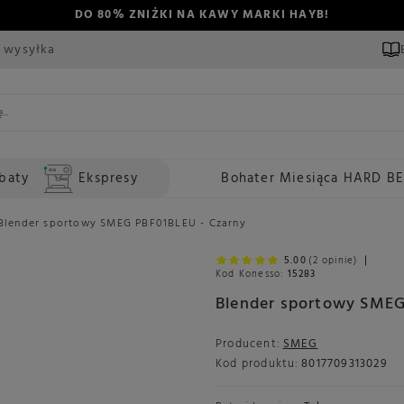
DO 80% ZNIŻKI NA KAWY MARKI HAYB!
 wysyłka
baty
Ekspresy
Bohater Miesiąca HARD B
Blender sportowy SMEG PBF01BLEU - Czarny
5.00
(2 opinie)
Kod Konesso:
15283
Blender sportowy SMEG
Producent:
SMEG
Kod produktu:
8017709313029