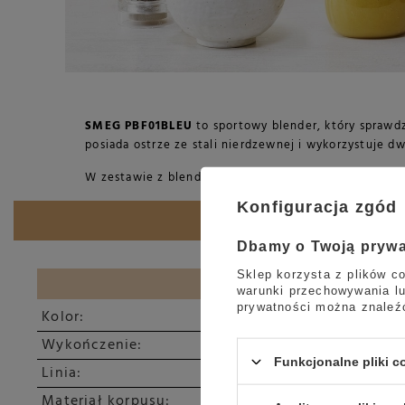
SMEG PBF01BLEU
to sportowy blender, który sprawdz
posiada ostrze ze stali nierdzewnej i wykorzystuje d
W zestawie z blenderem znajdują się dwie butelki o 
Konfiguracja zgód
Dbamy o Twoją pryw
Sklep korzysta z plików co
LINIA WZORNICZA
warunki przechowywania lu
prywatności można znaleź
Kolor:
Wykończenie:
Funkcjonalne pliki 
Linia:
Materiał korpusu: