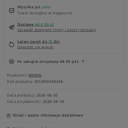
Wysyłka już
jutro
Towar dostępny w magazynie
Dostawa
od 0,00 zł
Sprawdź dostępne formy i koszty dostawy
Łatwy zwrot do
14
dni
Dowiedz się więcej
Po zakupie otrzymasz
44.99 pkt.
Producent:
MONIN
Kod produktu:
3052910056346
Data produkcji:
2026-06-30
Data przydatności:
2028-06-30
Skład i ważne informacje dodatkowe