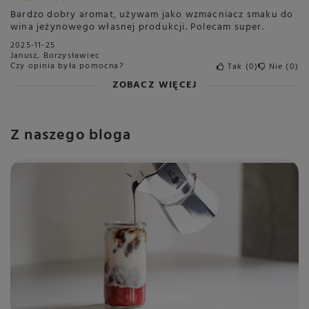
Bardzo dobry aromat, używam jako wzmacniacz smaku do
Szerokość opakowania w
8
wina jeżynowego własnej produkcji. Polecam super.
centymetrach
Więcej
2025-11-25
Bez cukru
Nie
Janusz, Borzysławiec
Czy opinia była pomocna?
Tak
0
Nie
0
ZOBACZ WIĘCEJ
Z naszego bloga