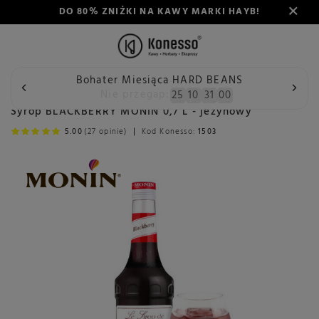
DO 80% ZNIŻKI NA KAWY MARKI HAYB!
Bohater Miesiąca HARD BEANS
Wstecz
Konesso
Delikatesy
Spożywcze
Syropy do 
Nie przegap:
25
10
30
59
Syrop BLACKBERRY MONIN 0,7 L - jeżynowy
5.00
(27 opinie)
Kod Konesso:
1503