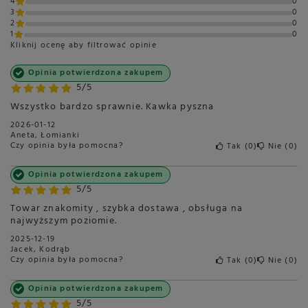
łotewski
4
0
węgierski
3
0
francuski
2
0
1
0
Kliknij ocenę aby filtrować opinie
Opinia potwierdzona zakupem
5/5
Marka
MONIN
Wszystko bardzo sprawnie. Kawka pyszna
Symbol
3052910056346
2026-01-12
Aneta, Łomianki
Rodzaj
Syropy
Czy opinia była pomocna?
Tak
0
Nie
0
Polecany do
Herbata
Opinia potwierdzona zakupem
Koktajl
5/5
Lemoniada
Towar znakomity , szybka dostawa , obsługa na
Pojemność
700 ml
najwyższym poziomie.
Opakowanie
Szklana butelka
2025-12-19
Jacek, Kodrąb
Długość opakowania w
8
Czy opinia była pomocna?
Tak
0
Nie
0
centymetrach
Więcej
Opinia potwierdzona zakupem
Wysokość opakowania w
32
5/5
centymetrach
Więcej