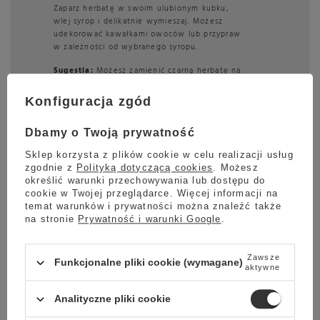
Zaparz herbatę w swoim ulubionym kubku,
wlej syrop i delikatnie wymieszaj. Możesz
udekorować kawałkami owoców lub przypraw
w zależności od wybranego syropu.
Sugestia:
Możesz zamienić czarną herbatę na
zieloną. Jeśli chcesz uzyskać herbatę smakową
dodaj swój ulubiony smak kwiatowy: lavenda,
Konfiguracja zgód
bergamotka, jaśmin, róża, fiołek, elderflower.
Dbamy o Twoją prywatność
Hot lemonade
Sklep korzysta z plików cookie w celu realizacji usług
zgodnie z
Polityką dotyczącą cookies
. Możesz
10 ml syropu baza lemoniady MONIN
określić warunki przechowywania lub dostępu do
Cloudy Lemonade
cookie w Twojej przeglądarce. Więcej informacji na
20 ml syropu MONIN rekomendowanego
temat warunków i prywatności można znaleźć także
do lemoniady MONIN
na stronie
Prywatność i warunki Google
.
50 ml niegazowanej wody
150 ml wrzątku
Zawsze
Funkcjonalne pliki cookie (wymagane)
aktywne
Do szklanki 250 ml wlej bazę lemoniadową,
syrop, wodę niegazowaną i zalej wrzątkiem,
Analityczne pliki cookie
aby lemoniada osiągnęła w przybliżeniu 70