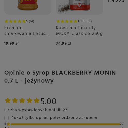
144,00 zł
1kg
otwarciu zużyć w ciągu 3 miesięcy
5
14
4.95
65
Krem do
Kawa mielona illy
Opakowanie
smarowania Lotus
MOKA Classico 250g
Jednostka (specyficzna):
Biscoff Crunchy
Jednostka (specyficzna) - Litry
19,99 zł
34,99 zł
380g
Kraj
Zapakowano w - Francja
Zawartość netto:
0,7 L
Jednostka sprzedażowa:
Wysokość: 30 cm
Opinie o Syrop BLACKBERRY MONIN
Szerokość: 6,5 cm
0,7 L - jeżynowy
5.00
Dodatkowe informacje
Język produktu:
Liczba wystawionych opinii: 27
Język danych - polski
Główny język opisu - polski
Pokaż tylko opinie potwierdzone zakupem
Języki na opakowaniu:
litewski
5
27