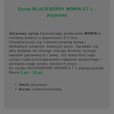
Syrop BLACKBERRY MONIN 0,7 L -
jeżynowy
Jeżynowy syrop
francuskiego producenta
MONIN
w
szklanej butelce o pojemności 0,7 litra.
Charakteryzuje się ciemnoczerwoną barwą i
delikatnym smakiem świeżych jeżyn. Sprawdzi się
jako dodatek do różnego rodzaju drinków, koktajli,
napojów gazowanych i kawy. Już mała ilość tego
syropu nada przyrządzanemu napojowi wyrazistego i
aromatycznego smaku świeżych jeżyn.
Do syropu BLACKBERRY MONIN 0,7 L pasują pompki
Monin
5 ml
i
10 ml
.
jeżynowy
Smak:
ciemnoczerwona
Barwa: