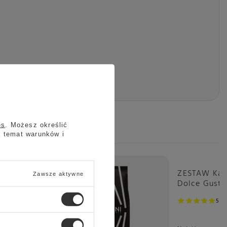
es
. Możesz określić
a temat warunków i
Okazja
ZESTAW Kaps
Zawsze aktywne
Dolce Gust
3x16 sztuk
5
1