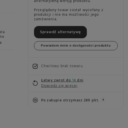
alternatywną wersją produktu.
Przeglądany towar został wycofany z
produkcji i nie ma możliwości jego
zamówienia.
Sprawdź alternatywę
ata
rna
a
Powiadom mnie o dostępności produktu
Chwilowy brak towaru
Łatwy zwrot do
14
dni
Dowiedz się więcej
Po zakupie otrzymasz
289 pkt.