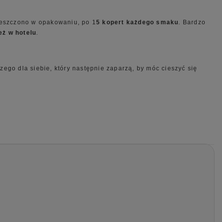
eszczono w opakowaniu, po 1
5 kopert każdego smaku
. Bardzo
eż w hotelu
.
ego dla siebie, który następnie zaparzą, by móc cieszyć się