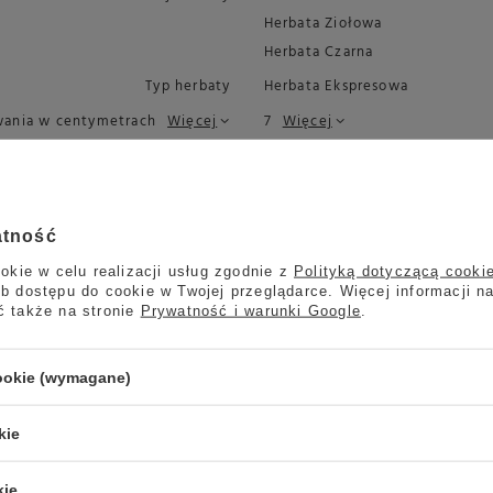
Herbata Ziołowa
Herbata Czarna
Typ herbaty
Herbata Ekspresowa
wania w centymetrach
Więcej
7
Więcej
27
ania w centymetrach
Więcej
25
wania w centymetrach
Więcej
atność
okie w celu realizacji usług zgodnie z
Polityką dotyczącą cooki
b dostępu do cookie w Twojej przeglądarce. Więcej informacji n
ć także na stronie
Prywatność i warunki Google
.
cookie (wymagane)
kie
kie