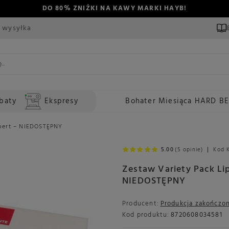
DO 80% ZNIŻKI NA KAWY MARKI HAYB!
 wysyłka
baty
Ekspresy
Bohater Miesiąca HARD B
opert – NIEDOSTĘPNY
5.00
(5 opinie)
Kod 
Zestaw Variety Pack Li
NIEDOSTĘPNY
Producent:
Produkcja zakończo
Kod produktu:
8720608034581