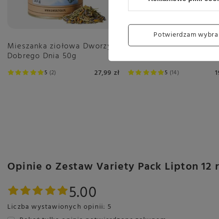
Potwierdzam wybra
Mieszanka ziołowa Dworzysk
Krem do smarowania L
Dobrego Dnia 50g
Biscoff Crunchy 380g
27,99 zł
1
5
2
5
14
Opinie o Zestaw Variety Pack Lipton 1
5.00
Liczba wystawionych opinii: 5