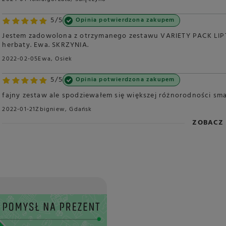
5/5
Opinia potwierdzona zakupem
Jestem zadowolona z otrzymanego zestawu VARIETY PACK LIPT
herbaty. Ewa. SKRZYNIA.
2022-02-05
Ewa, Osiek
5/5
Opinia potwierdzona zakupem
fajny zestaw ale spodziewałem się większej różnorodności sm
2022-01-21
Zbigniew, Gdańsk
ZOBACZ 