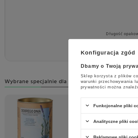
Długość opako
Wysokość opakow
Konfiguracja zgód
Szerokość opako
Dbamy o Twoją pryw
Sklep korzysta z plików co
Wybrane specjalnie dla Ciebie
warunki przechowywania lu
prywatności można znaleź
Funkcjonalne pliki 
Analityczne pliki coo
Reklamowe pliki coo