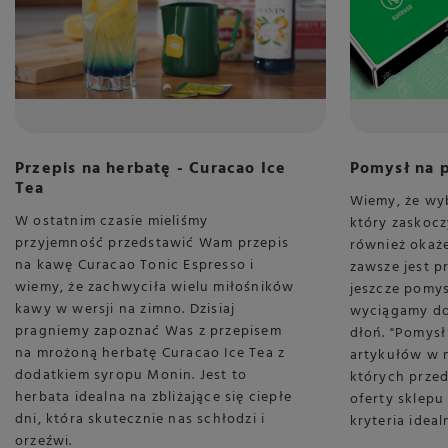
Przepis na herbatę - Curacao Ice
Pomysł na p
Tea
Wiemy, że wy
W ostatnim czasie mieliśmy
który zaskocz
przyjemność przedstawić Wam przepis
również okaże
na kawę Curacao Tonic Espresso i
zawsze jest pr
wiemy, że zachwyciła wielu miłośników
jeszcze pomys
kawy w wersji na zimno. Dzisiaj
wyciągamy do
pragniemy zapoznać Was z przepisem
dłoń. "Pomysł
na mrożoną herbatę Curacao Ice Tea z
artykułów w n
dodatkiem syropu Monin. Jest to
których prze
herbata idealna na zbliżające się ciepłe
oferty sklepu
dni, która skutecznie nas schłodzi i
kryteria idea
orzeźwi.