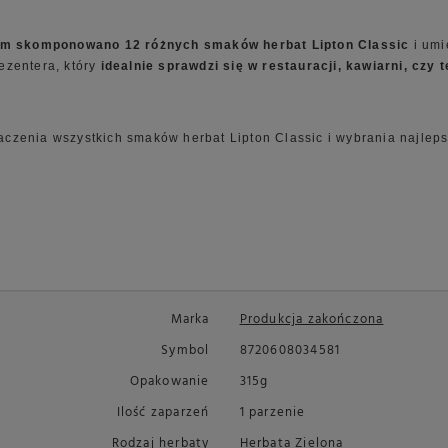
ym skomponowano 12 różnych smaków herbat Lipton Classic
i umi
ezentera, który
idealnie sprawdzi się w restauracji, kawiarni, czy t
zenia wszystkich smaków herbat Lipton Classic i wybrania najlepsz
Marka
Produkcja zakończona
Symbol
8720608034581
Opakowanie
315g
Ilość zaparzeń
1 parzenie
Rodzaj herbaty
Herbata Zielona