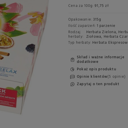
Cena za
100g
:
91,75 zł
Opakowanie:
315g
Ilość zaparzeń:
1 parzenie
Rodzaj
Herbata Zielona
,
Herb
herbaty:
Ziołowa
,
Herbata Cza
Typ herbaty:
Herbata Ekspresow
Skład i ważne informacje
dodatkowe
Pokaż opis produktu
Opinie klientów
(5 opinie)
Zapytaj o ten produkt