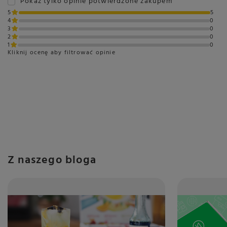
Pokaż tylko opinie potwierdzone zakupem
5
5
4
0
3
0
2
0
1
0
Kliknij ocenę aby filtrować opinie
Z naszego bloga