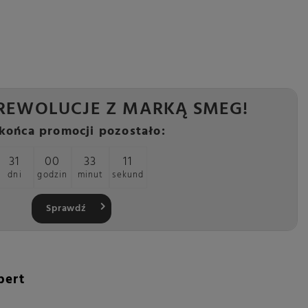
REWOLUCJE Z MARKĄ SMEG!
końca promocji pozostało:
31
00
33
10
dni
godzin
minut
sekund
Sprawdź
pert