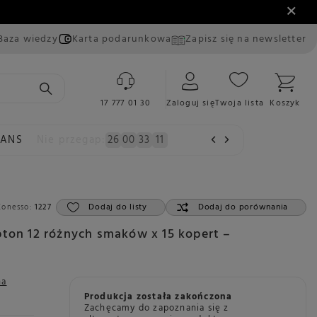
Baza wiedzy
Karta podarunkowa
Zapisz się na newsletter
17 777 01 30
Zaloguj się
Twoja lista
Koszyk
EANS
Nie przegap:
26
00
33
10
Dodaj do listy
Dodaj do porównania
Konesso:
1227
pton 12 różnych smaków x 15 kopert –
na
Produkcja została zakończona
Zachęcamy do zapoznania się z