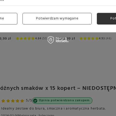
ne
Potwierdzam wymagane
Po
Kawa ziarnista Passalacqua
otus
Kawa ziarnista Ar
Harem 1kg
Mokacrema 1kg
149,99 zł
9,99 zł
4.84
50
4.93
46
2 różnych smaków x 15 kopert – NIEDOSTĘP
5/5
Opinia potwierdzona zakupem
Idealny zestaw do biura, smaczna i aromatyczna herbata.
2024-01-16
Malgorzata, Sulęczyno