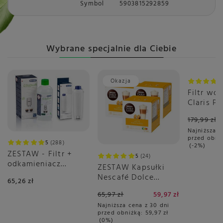
Symbol
5903815292859
Wybrane specjalnie dla Ciebie
Okazja
Promoc
Filtr wo
Claris P
PLUS
179,99 zł
Najniższa c
przed obni
5
288
-2%
ZESTAW - Filtr +
5
24
odkamieniacz
ZESTAW Kapsułki
DeLonghi
Nescafé Dolce
65,26 zł
Gusto Latte
65,97 zł
59,97 zł
Macchiato 3x16
Najniższa cena z 30 dni
sztuk
przed obniżką:
59,97 zł
0%