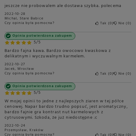
jeszcze nie probowalem ale dostawa szybka. polecema
2022-10-28
Michal, Stare Babice
Czy opinia była pomocna?
Tak
0
Nie
0
Opinia potwierdzona zakupem
5/5
Bardzo fajna kawa. Bardzo owocowo kwaskowa z
delikatnym i wyczuwalnym karmelem.
2022-10-27
Jacek, Wrocław
Czy opinia była pomocna?
Tak
0
Nie
0
Opinia potwierdzona zakupem
5/5
W mojej opinii to jedne z najlepszych ziaren w tej półce
cenowej. Napar bardzo trudno popsuć, jest aromatyczny,
bardzo fajnie gra kontrast nut karmelowych z
cytrusowymi. Szkoda, że już niedostępne :c
2022-10-24
Przemysław, Kraków
Czy opinia była pomocna?
Tak
0
Nie
0