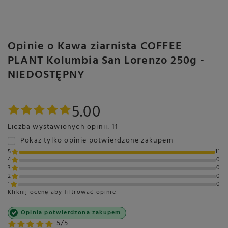
Opinie o Kawa ziarnista COFFEE
PLANT Kolumbia San Lorenzo 250g -
NIEDOSTĘPNY
5.00
Liczba wystawionych opinii: 11
Pokaż tylko opinie potwierdzone zakupem
5
11
4
0
3
0
2
0
1
0
Kliknij ocenę aby filtrować opinie
Opinia potwierdzona zakupem
5/5