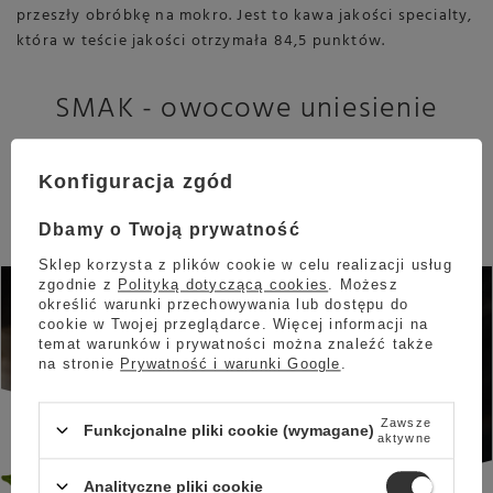
przeszły obróbkę na mokro. Jest to kawa jakości specialty,
która w teście jakości otrzymała 84,5 punktów.
SMAK - owocowe uniesienie
Coffee Plant Kolumbia San Lorenzo to kawa, która
Konfiguracja zgód
charakteryzuje się słodkim smakiem, który przełamuje
delikatna słodycz. Po przygotowaniu wyczujemy w niej nuty
Dbamy o Twoją prywatność
cytryny, pomarańczy, jabłka i karmelu
.
Sklep korzysta z plików cookie w celu realizacji usług
Proponowane sposoby
zgodnie z
Polityką dotyczącą cookies
. Możesz
określić warunki przechowywania lub dostępu do
przygotowania
cookie w Twojej przeglądarce. Więcej informacji na
temat warunków i prywatności można znaleźć także
Kawy ziarnistej COFFEE PLANT
na stronie
Prywatność i warunki Google
.
Kolumbia San Lorenzo 250g -
Zawsze
NIEDOSTĘPNY
Funkcjonalne pliki cookie (wymagane)
aktywne
Analityczne pliki cookie