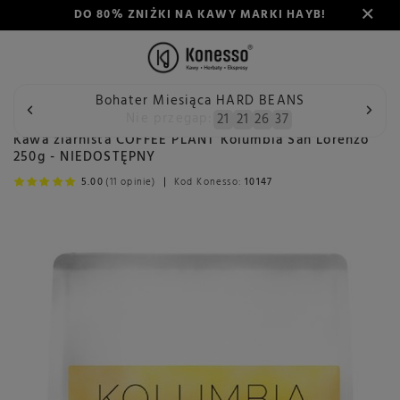
DO 80% ZNIŻKI NA KAWY MARKI HAYB!
Bohater Miesiąca HARD BEANS
Wstecz
Konesso
Kawa ziarnista COFFEE PLANT Kolumbia S
Nie przegap:
21
21
26
37
Kawa ziarnista COFFEE PLANT Kolumbia San Lorenzo
250g - NIEDOSTĘPNY
5.00
(11 opinie)
Kod Konesso:
10147