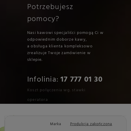
Potrzebujesz
pomocy?
Nasi kawowi specjaliści pomogą Ci w
odpowiednim doborze kawy,
a obsługa klienta kompleksowo
zrealizuje Twoje zamówienie w
sklepie.
Infolinia:
17 777 01 30
Koszt połączenia wg. stawki
operatora
Marka
Produkcja zakończona