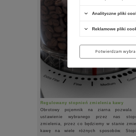
Analityczne pliki coo
Reklamowe pliki coo
Potwierdzam wybra
Regulowany stopnień zmielenia kawy
Obrotowy pojemnik na ziarna pozwala
ustawienie wybranego przez nas stop
zmielenia, przez co będziemy w stanie zmie
kawę na wiele różnych sposobów. Stop