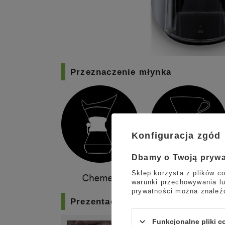
Przeznaczenie młynka
Konfiguracja zgód
Dbamy o Twoją pryw
Sklep korzysta z plików co
warunki przechowywania lu
prywatności można znaleź
Prezentacja graficzna funkcji mł
Funkcjonalne pliki 