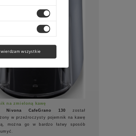
twierdzam wszystkie
ik na zmieloną kawę
k Nivona CafeGrano 130
został
żony w przeźroczysty pojemnik na kawę
ną, można go w bardzo łatwy sposób
 umyć.