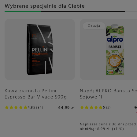
Wybrane specjalnie dla Ciebie
Okazja
Kawa ziarnista Pellini
Napój ALPRO Barista So
Espresso Bar Vivace 500g
Sojowe 1l
44,99 zł
1
4.85
84
5
5
Najniższa cena z 30 dni przed
obniżką:
8,99 zł
+11%