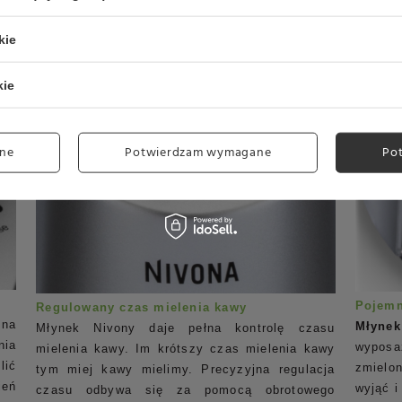
kie
kie
ne
Potwierdzam wymagane
Po
Pojemn
Regulowany czas mielenia kawy
 na
Młyne
Młynek Nivony daje pełna kontrolę czasu
nia
wyposa
mielenia kawy. Im krótszy czas mielenia kawy
lić
zmielo
tym miej kawy mielimy. Precyzyjna regulacja
ień
wyjąć i
czasu odbywa się za pomocą obrotowego