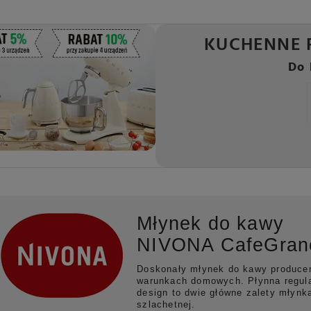
KUCHENNE 
Do 
Młynek do kawy
NIVONA CafeGran
Doskonały młynek do kawy producen
warunkach domowych. Płynna regula
design to dwie główne zalety młynk
szlachetnej.