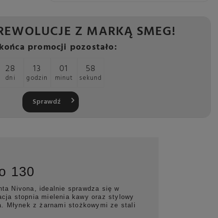
REWOLUCJE Z MARKĄ SMEG!
końca promocji pozostało:
28
13
01
57
dni
godzin
minut
sekund
Sprawdź
o 130
ta Nivona, idealnie sprawdza się w
cja stopnia mielenia kawy oraz stylowy
a. Młynek z żarnami stożkowymi ze stali