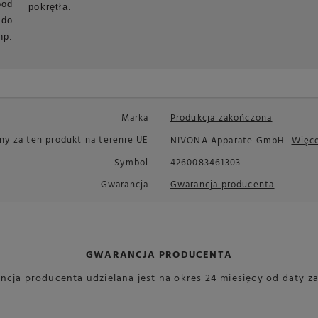
pod
pokrętła.
do
np.
Marka
Produkcja zakończona
y za ten produkt na terenie UE
NIVONA Apparate GmbH
Więc
Symbol
4260083461303
Gwarancja
Gwarancja producenta
GWARANCJA PRODUCENTA
ncja producenta udzielana jest na okres 24 miesięcy od daty z