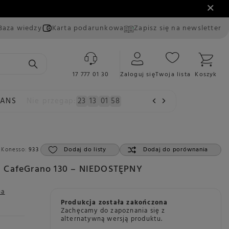
Baza wiedzy
Karta podarunkowa
Zapisz się na newsletter
17 777 01 30
Zaloguj się
Twoja lista
Koszyk
EANS
Nie przegap:
23
13
01
57
Dodaj do listy
Dodaj do porównania
 Konesso:
933
a CafeGrano 130 – NIEDOSTĘPNY
na
Produkcja została zakończona
Zachęcamy do zapoznania się z
alternatywną wersją produktu.