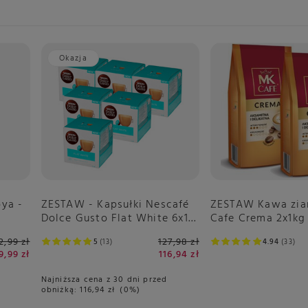
Okazja
ya -
ZESTAW - Kapsułki Nescafé
ZESTAW Kawa zia
Dolce Gusto Flat White 6x16
Cafe Crema 2x1kg
sztuk
2,99 zł
127,98 zł
5
13
4.94
33
9,99 zł
116,94 zł
Najniższa cena z 30 dni przed
obniżką:
116,94 zł
0%