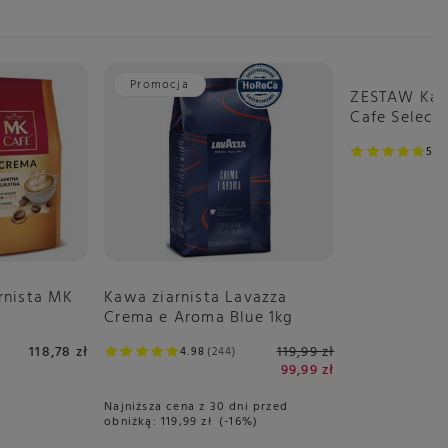
Promocja
ZESTAW Kaw
Cafe Select 
5
6
Kawa ziarnista Lavazza
rnista MK
Crema e Aroma Blue 1kg
119,99 zł
118,78 zł
4.98
244
99,99 zł
Najniższa cena z 30 dni przed
obniżką:
119,99 zł
-16%