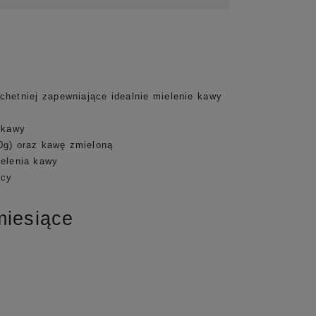
achetniej zapewniające idealnie mielenie kawy
a kawy
0g) oraz kawę zmieloną
ielenia kawy
ący
miesiące