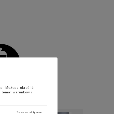
es
. Możesz określić
a temat warunków i
Zawsze aktywne