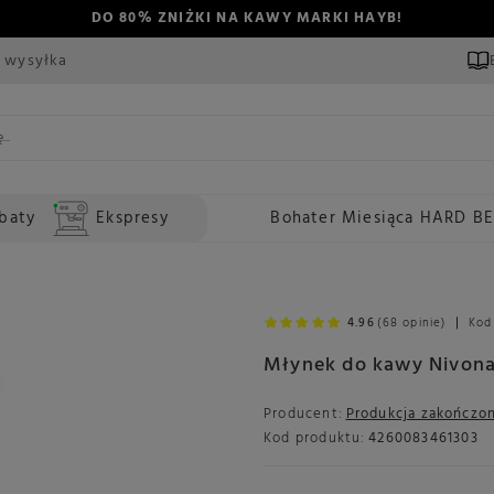
DO 80% ZNIŻKI NA KAWY MARKI HAYB!
 wysyłka
baty
Ekspresy
Bohater Miesiąca HARD B
4.96
(68 opinie)
Kod
Młynek do kawy Nivon
Producent:
Produkcja zakończo
Kod produktu:
4260083461303