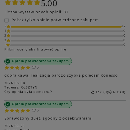
5.00
Polska
Opakowanie
2000g
Liczba wystawionych opinii: 32
Pokaż tylko opinie potwierdzone zakupem
Kawa Specialty
Nie
5
32
4
0
3
0
2
0
1
0
Kliknij ocenę aby filtrować opinie
Opinia potwierdzona zakupem
5/5
dobra kawa, realizacja bardzo szybka polecam Konesso
2026-05-08
Tadeusz, OLSZTYN
Czy opinia była pomocna?
Tak
0
Nie
0
Opinia potwierdzona zakupem
5/5
Sprawdzony duet, zgodny z oczekiwaniami
2026-03-26