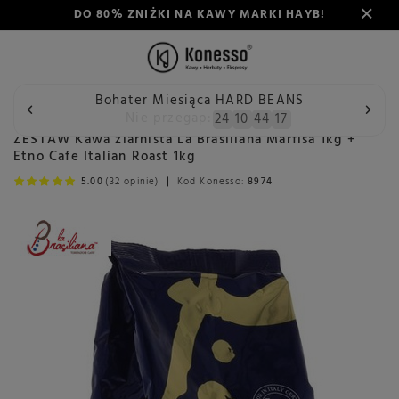
DO 80% ZNIŻKI NA KAWY MARKI HAYB!
Bohater Miesiąca HARD BEANS
Wstecz
Konesso
Kawa
Przeznaczenie
Do ekspresu a
Nie przegap:
24
10
44
17
ZESTAW Kawa ziarnista La Brasiliana Marfisa 1kg +
Etno Cafe Italian Roast 1kg
5.00
(32 opinie)
Kod Konesso:
8974