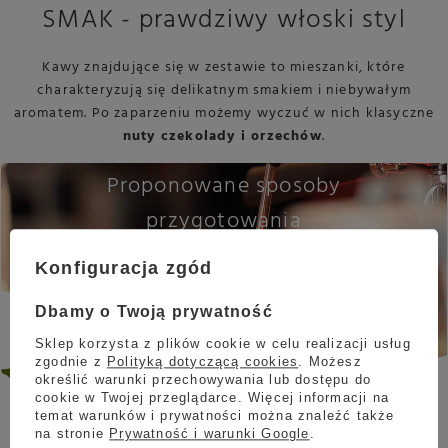
SMAK - prawdziwy włoski styl
Kawy znajdujące się w zestawie to mieszanki, które
charakteryzują się delikatnym smakiem i niebywałym
aromatem. Po zaparzeniu możemy wyczuć w nich klasyczne
nuty czekolady i orzechów
.
Proponowane sposoby
przygotowania
ZESTAW Kawy ziarnistej La
Konfiguracja zgód
Brasiliana Marfisa + Etno Cafe Italian
Dbamy o Twoją prywatność
Roast 1kg
Sklep korzysta z plików cookie w celu realizacji usług
zgodnie z
Polityką dotyczącą cookies
. Możesz
określić warunki przechowywania lub dostępu do
cookie w Twojej przeglądarce. Więcej informacji na
temat warunków i prywatności można znaleźć także
na stronie
Prywatność i warunki Google
.