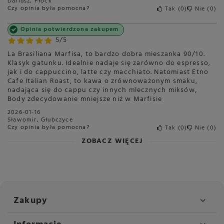
Dariusz, Płock
Czy opinia była pomocna?
Tak
0
Nie
0
Opinia potwierdzona zakupem
5/5
La Brasiliana Marfisa, to bardzo dobra mieszanka 90/10.
Klasyk gatunku. Idealnie nadaje się zarówno do espresso,
jak i do cappuccino, latte czy macchiato. Natomiast Etno
Cafe Italian Roast, to kawa o zrównoważonym smaku,
nadająca się do cappu czy innych mlecznych miksów,
Body zdecydowanie mniejsze niż w Marfisie
2026-01-16
Sławomir, Głubczyce
Czy opinia była pomocna?
Tak
0
Nie
0
ZOBACZ WIĘCEJ
Zakupy