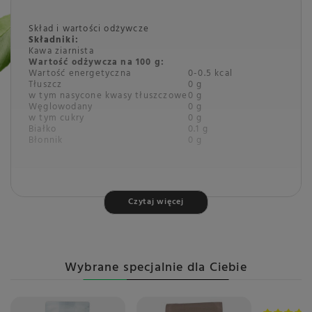
Skład i wartości odżywcze
Składniki:
Kawa ziarnista
Wartość odżywcza na 100 g:
Wartość energetyczna
0-0.5 kcal
Tłuszcz
0 g
w tym nasycone kwasy tłuszczowe
0 g
Węglowodany
0 g
w tym cukry
0 g
Białko
0.1 g
Błonnik
0 g
Czytaj więcej
Przechowywanie
Przechowywać w suchym i chłodnym miejscu. Po
otwarciu zużyć w ciągu 3 miesięcy.
Wybrane specjalnie dla Ciebie
Marka
LA BRASILIANA