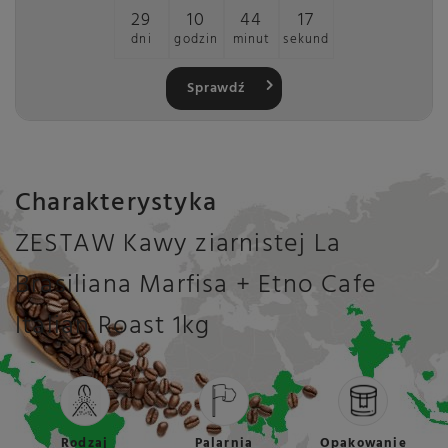
29
10
44
17
dni
godzin
minut
sekund
Sprawdź
Charakterystyka
ZESTAW Kawy ziarnistej La
Brasiliana Marfisa + Etno Cafe
Italian Roast 1kg
Rodzaj
Palarnia
Opakowanie