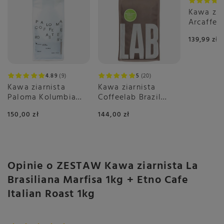
Symbol
8000389410003
Kawa zia
Arcaffe
Rodzaj
Kawa ziarnista
1kg
139,99 zł
Przeznaczenie
Do ekspresu
automatycznego
Do ekspresu kolbowego
Do biura
4.89
9
5
20
Kawa ziarnista
Kawa ziarnista
Polecana do
Espresso
Paloma Kolumbia
Coffeelab Brazil
Kawa czarna
Golden Huila
Igarape Rainforest
150,00 zł
144,00 zł
Espresso 1kg
1kg
Blend czy Single
Blend / Mieszanki
Sposób przygotowania
Ekspres automatyczny
Ekspres kolbowy
Ekspres przelewowy
Opinie o ZESTAW Kawa ziarnista La
French Press
Brasiliana Marfisa 1kg + Etno Cafe
Kawiarka
Italian Roast 1kg
Tradycyjny
Palarnia
Włochy
Więcej