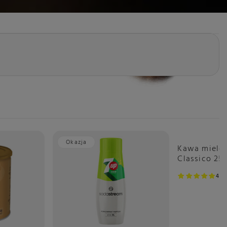
Okazja
Kawa mielon
Classico 25
4.9