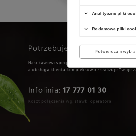
Analityczne pliki coo
Reklamowe pliki coo
Potrzebujesz pomocy?
Potwierdzam wybra
Nasi kawowi specjaliści pomogą Ci w odpowiedni
a obsługa klienta kompleksowo zrealizuje Twoje z
Infolinia:
17 777 01 30
Koszt połączenia wg. stawki operatora