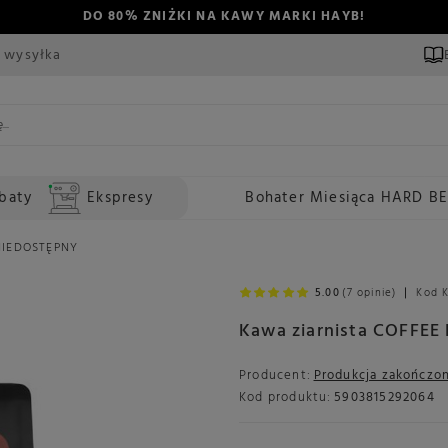
DO 80% ZNIŻKI NA KAWY MARKI HAYB!
 wysyłka
baty
Ekspresy
Bohater Miesiąca HARD B
 NIEDOSTĘPNY
5.00
(7 opinie)
Kod 
Kawa ziarnista COFFEE
Producent:
Produkcja zakończo
Kod produktu:
5903815292064