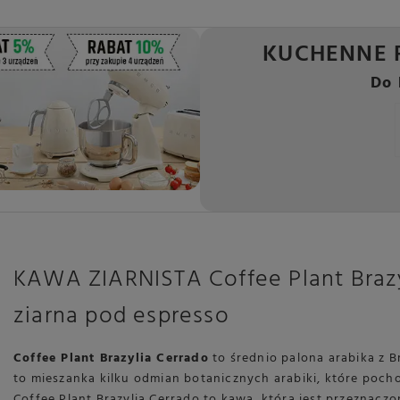
KUCHENNE 
Do 
KAWA ZIARNISTA Coffee Plant Brazyl
ziarna pod espresso
Coffee Plant Brazylia Cerrado
to średnio palona arabika z Bra
to mieszanka kilku odmian botanicznych arabiki, które pocho
Coffee Plant Brazylia Cerrado to kawa, która jest przeznac