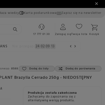
Baza wiedzy
Karta podarunkowa
Zapisz się na newsletter
17 777 01 30
Zaloguj się
Twoja lista
Koszyk
EANS
Nie przegap:
24
02
09
11
Dodaj do listy
Dodaj do porównania
Konesso:
8588
 PLANT Brazylia Cerrado 250g - NIEDOSTĘPNY
na
Produkcja została zakończona
Zachęcamy do zapoznania się z
alternatywną wersją produktu.