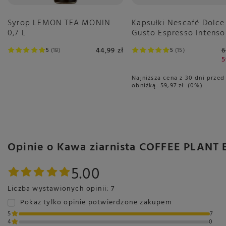
Syrop LEMON TEA MONIN
Kapsułki Nescafé Dolce
0,7 L
Gusto Espresso Intenso
sztuk
44,99 zł
6
5
18
5
15
5
Najniższa cena z 30 dni przed
obniżką:
59,97 zł
0%
Opinie o Kawa ziarnista COFFEE PLANT 
5.00
Liczba wystawionych opinii: 7
Pokaż tylko opinie potwierdzone zakupem
5
7
4
0