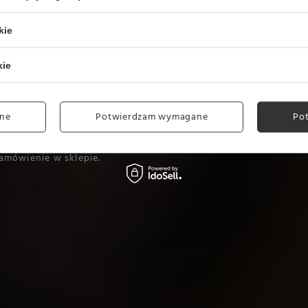
kie
kie
ne
Potwierdzam wymagane
Po
m doborze kawy,
amówienie w sklepie.