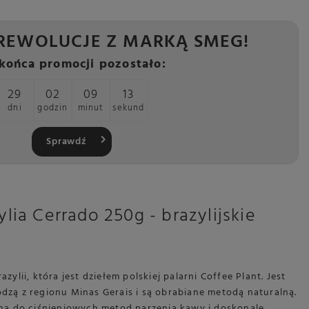
REWOLUCJE Z MARKĄ SMEG!
końca promocji pozostało:
29
02
09
11
dni
godzin
minut
sekund
Sprawdź
ia Cerrado 250g - brazylijskie
zylii, która jest dziełem polskiej palarni Coffee Plant. Jest
dzą z regionu Minas Gerais i są obrabiane metodą naturalną.
zona do ciśnieniowych metod parzenia kawy i doskonale