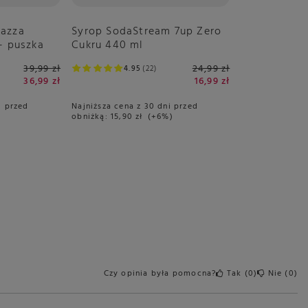
vazza
Syrop SodaStream 7up Zero
- puszka
Cukru 440 ml
39,99 zł
24,99 zł
4.95
22
36,99 zł
16,99 zł
i przed
Najniższa cena z 30 dni przed
obniżką:
15,90 zł
+6%
Czy opinia była pomocna?
Tak
0
Nie
0