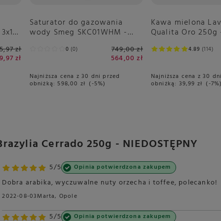
Kawa mielona La
Saturator do gazowania
Qualita Oro 250g 
 3x16
wody Smeg SKC01WHM -
Biały Mat
5,97 zł
749,00 zł
4.89
114
0
0
9,97 zł
564,00 zł
Najniższa cena z 30 dn
Najniższa cena z 30 dni przed
obniżką:
39,99 zł
-7%
obniżką:
598,00 zł
-5%
Brazylia Cerrado 250g - NIEDOSTĘPNY
5/5
Opinia potwierdzona zakupem
Dobra arabika, wyczuwalne nuty orzecha i toffee, polecanko!
2022-08-03
Marta, Opole
5/5
Opinia potwierdzona zakupem