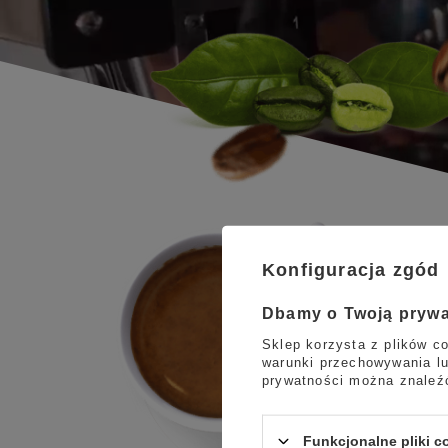
Konfiguracja zgód
Dbamy o Twoją pryw
Sklep korzysta z plików co
warunki przechowywania lu
prywatności można znaleź
Funkcjonalne pliki 