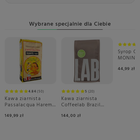
Wybrane specjalnie dla Ciebie
Syrop O
MONIN 0,
pomarań
44,99 zł
4.84
50
5
20
Kawa ziarnista
Kawa ziarnista
Passalacqua Harem
Coffeelab Brazil
1kg
Igarape Rainforest
149,99 zł
144,00 zł
1kg