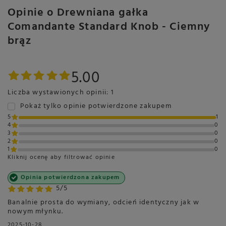
Opinie o Drewniana gałka
Comandante Standard Knob - Ciemny
brąz
5.00
Liczba wystawionych opinii: 1
Pokaż tylko opinie potwierdzone zakupem
5
1
4
0
3
0
2
0
1
0
Kliknij ocenę aby filtrować opinie
Opinia potwierdzona zakupem
5/5
Banalnie prosta do wymiany, odcień identyczny jak w
nowym młynku.
2025-10-28