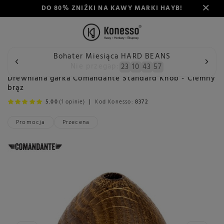
DO 80% ZNIŻKI NA KAWY MARKI HAYB!
Bohater Miesiąca HARD BEANS
Wstecz
Konesso
Akcesoria
Rodzaj
Akcesoria do mł
Nie przegap:
23
10
43
56
Drewniana gałka Comandante Standard Knob - Ciemny
brąz
5.00
(1 opinie)
Kod Konesso:
8372
Promocja
Przecena