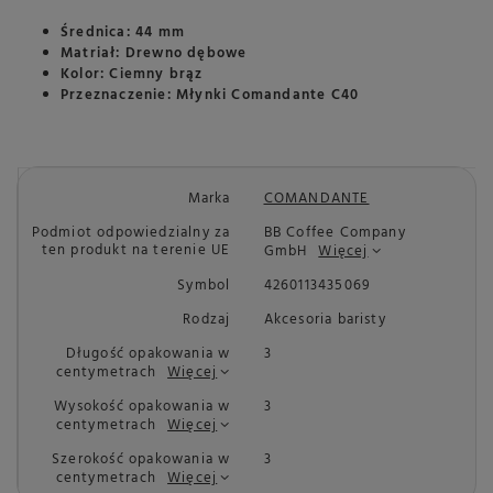
Średnica: 44 mm
Matriał: Drewno dębowe
Kolor: Ciemny brąz
Przeznaczenie: Młynki Comandante C40
Marka
COMANDANTE
Podmiot odpowiedzialny za
BB Coffee Company
ten produkt na terenie UE
GmbH
Więcej
Symbol
4260113435069
Rodzaj
Akcesoria baristy
Długość opakowania w
3
centymetrach
Więcej
Wysokość opakowania w
3
centymetrach
Więcej
Szerokość opakowania w
3
centymetrach
Więcej