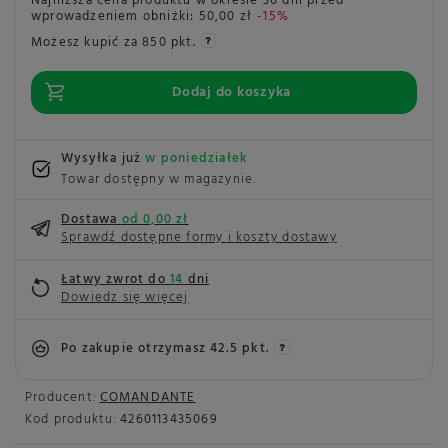
Najniższa cena produktu w okresie 30 dni przed
wprowadzeniem obniżki:
50,00 zł
-15%
Możesz kupić za
850 pkt.
Dodaj do koszyka
Wysyłka już
w poniedziałek
Towar dostępny w magazynie
Dostawa
od 0,00 zł
Sprawdź dostępne formy i koszty dostawy
Łatwy zwrot do
14
dni
Dowiedz się więcej
Po zakupie otrzymasz
42.5 pkt.
Producent:
COMANDANTE
Kod produktu:
4260113435069