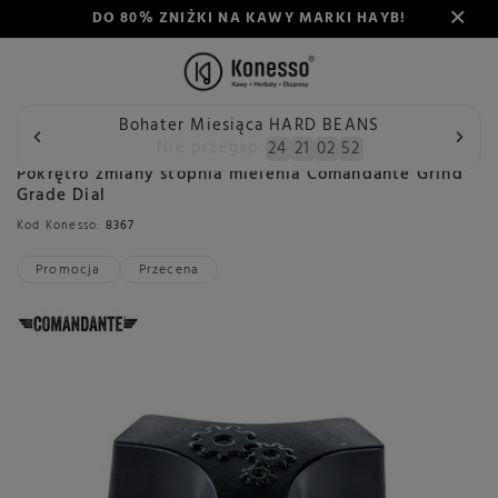
DO 80% ZNIŻKI NA KAWY MARKI HAYB!
Bohater Miesiąca HARD BEANS
Wstecz
Konesso
Akcesoria
Rodzaj
Akcesoria do mł
Nie przegap:
24
21
02
52
Pokrętło zmiany stopnia mielenia Comandante Grind
Grade Dial
Kod Konesso:
8367
Promocja
Przecena