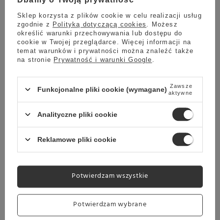
Dbamy o Twoją prywatność
Sprawdź
Sklep korzysta z plików cookie w celu realizacji usług
zgodnie z
Polityką dotyczącą cookies
. Możesz
określić warunki przechowywania lub dostępu do
cookie w Twojej przeglądarce. Więcej informacji na
temat warunków i prywatności można znaleźć także
na stronie
Prywatność i warunki Google
.
Zawsze
Funkcjonalne pliki cookie (wymagane)
aktywne
Pokrętło regulacji stopnia mielenia do młynka
Analityczne pliki cookie
Comandante C40
Reklamowe pliki cookie
Zamienne pokrętło zmiany stopnia zmielenia ręcznego młynka
do kawy Comandante C40.
Comandante Grind Grade Dial
jest
wykonane z tworzywa sztucznego i sprawdzi się jako część
zamienna do Twojego młynka Comandante.
Potwierdzam wszystkie
Potwierdzam wybrane
Matriał: Tworzywo sztuczne
Przeznaczenie: Młynki Comandante C40