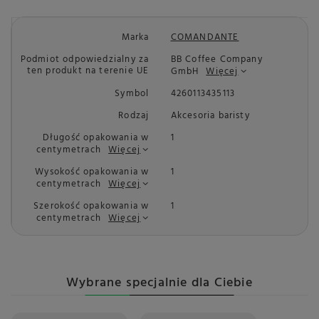
Marka
COMANDANTE
Podmiot odpowiedzialny za
BB Coffee Company
ten produkt na terenie UE
GmbH
Więcej
Symbol
4260113435113
Rodzaj
Akcesoria baristy
Długość opakowania w
1
centymetrach
Więcej
Wysokość opakowania w
1
centymetrach
Więcej
Szerokość opakowania w
1
centymetrach
Więcej
Wybrane specjalnie dla Ciebie