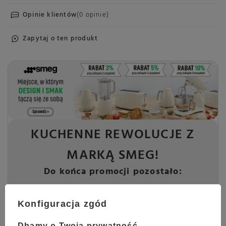
Opinie klientów
(0 opinie)
Zapytaj o ten produkt
KUCHENNE REWOLUCJE Z
MARKĄ SMEG!
Do końca promocji pozostało:
29
21
02
52
dni
godzin
minut
sekund
Konfiguracja zgód