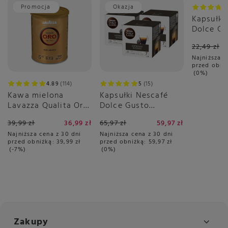
Promocja
Okazja
Okazja
Kapsułki
Dolce Gu
16 sztuk
22,49 zł
Najniższa c
przed obni
0%
4.89
114
5
15
Kawa mielona
Kapsułki Nescafé
Lavazza Qualita Oro
Dolce Gusto
250g - puszka
Espresso Intenso
39,99 zł
36,99 zł
65,97 zł
59,97 zł
3x16 sztuk
Najniższa cena z 30 dni
Najniższa cena z 30 dni
przed obniżką:
39,99 zł
przed obniżką:
59,97 zł
-7%
0%
Zakupy