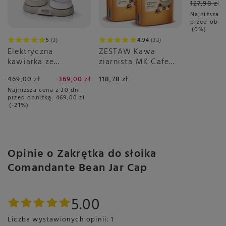
127,98 zł
6x16 sztu
Najniższa c
przed obni
0%
5
3
4.94
33
Elektryczna
ZESTAW Kawa
kawiarka ze
ziarnista MK Cafe
spieniaczem Ariete
Crema 2x1kg
469,00 zł
369,00 zł
118,78 zł
1344 - Breakfast
Najniższa cena z 30 dni
Station 3w1
przed obniżką:
469,00 zł
-21%
Opinie o Zakrętka do słoika
Comandante Bean Jar Cap
5.00
Liczba wystawionych opinii: 1