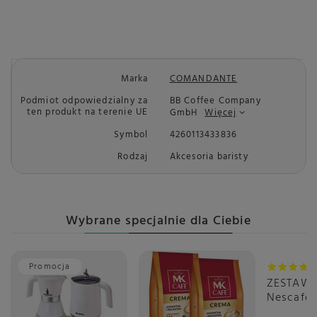
Marka
COMANDANTE
Podmiot odpowiedzialny za
BB Coffee Company
ten produkt na terenie UE
GmbH
Więcej
Symbol
4260113433836
Rodzaj
Akcesoria baristy
Wybrane specjalnie dla Ciebie
Promocja
Okazja
ZESTAW -
Nescafé 
Gusto Fl