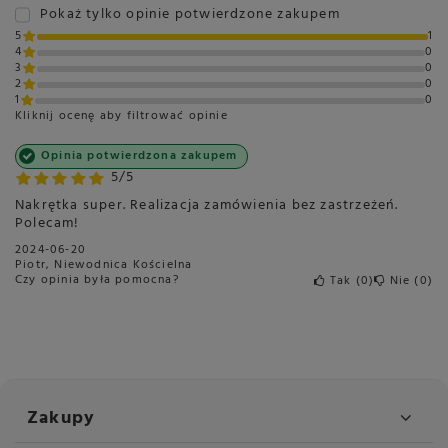
Pokaż tylko opinie potwierdzone zakupem
5
1
4
0
3
0
2
0
1
0
Kliknij ocenę aby filtrować opinie
Opinia potwierdzona zakupem
5/5
Nakrętka super. Realizacja zamówienia bez zastrzeżeń.
Polecam!
2024-06-20
Piotr, Niewodnica Kościelna
Czy opinia była pomocna?
Tak
0
Nie
0
Zakupy