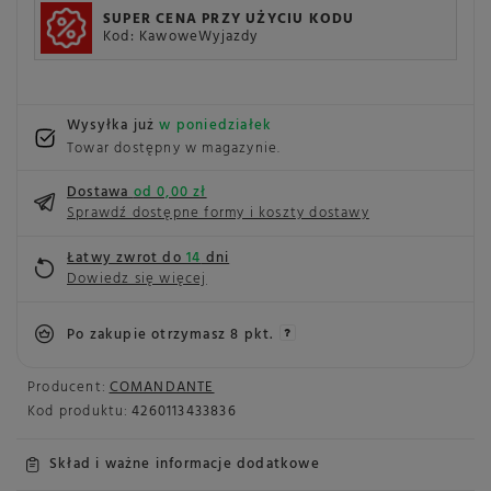
SUPER CENA PRZY UŻYCIU KODU
Kod: KawoweWyjazdy
Wysyłka już
w poniedziałek
Towar dostępny w magazynie
Dostawa
od 0,00 zł
Sprawdź dostępne formy i koszty dostawy
Łatwy zwrot do
14
dni
Dowiedz się więcej
Po zakupie otrzymasz
8 pkt.
Producent:
COMANDANTE
Kod produktu:
4260113433836
Skład i ważne informacje dodatkowe