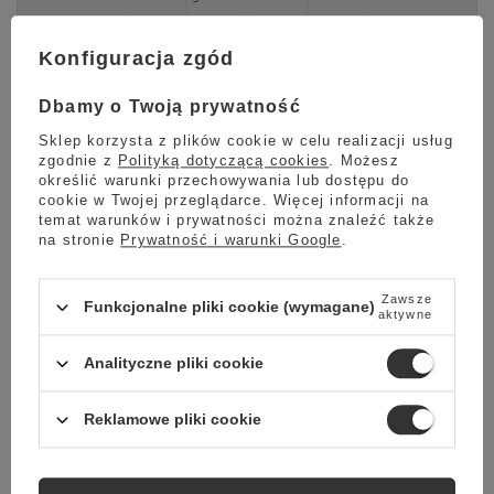
Sprawdź
Konfiguracja zgód
Dbamy o Twoją prywatność
Sklep korzysta z plików cookie w celu realizacji usług
zgodnie z
Polityką dotyczącą cookies
. Możesz
określić warunki przechowywania lub dostępu do
cookie w Twojej przeglądarce. Więcej informacji na
temat warunków i prywatności można znaleźć także
na stronie
Prywatność i warunki Google
.
Zakrętka słoika na kawę do młynka Comandante
Zawsze
Funkcjonalne pliki cookie (wymagane)
aktywne
C40
Analityczne pliki cookie
Zapasowa zakrętka do słoików na kawą ręcznego młynka
Comandante C40.
Comandante Bean Jar Cap
jest wykonana z
tworzywa sztucznego i sprawdzi się jako część zamienna do
Reklamowe pliki cookie
Twojego młynka Comandante.