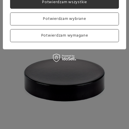
Potwierdzam wszystkie
Matriał: Tworzywo sztuczne
Przeznaczenie: Młynki Comandante C40
Kolor: Czarny
Potwierdzam wybrane
Potwierdzam wymagane