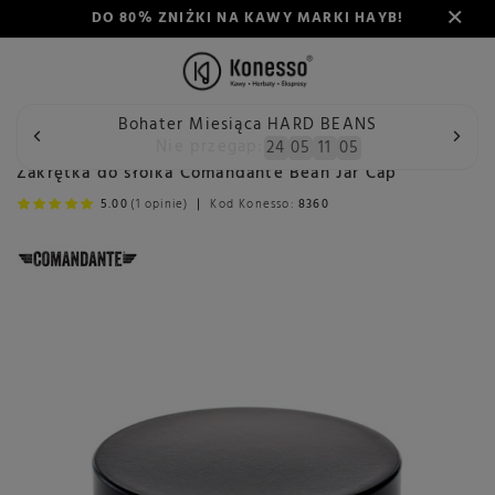
DO 80% ZNIŻKI NA KAWY MARKI HAYB!
Bohater Miesiąca HARD BEANS
Wstecz
Konesso
Akcesoria
Rodzaj
Akcesoria do mł
Nie przegap:
24
05
11
05
Zakrętka do słoika Comandante Bean Jar Cap
5.00
(1 opinie)
Kod Konesso:
8360