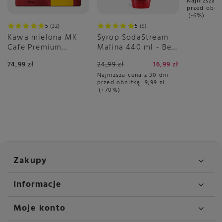
Najniższa c
przed obni
-6%
5
32
5
9
Kawa mielona MK
Syrop SodaStream
Cafe Premium
Malina 440 ml - Bez
2x500g
Cukru
74,99 zł
24,99 zł
16,99 zł
Najniższa cena z 30 dni
przed obniżką:
9,99 zł
+70%
Zakupy
Informacje
Moje konto