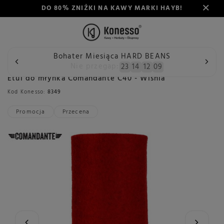
DO 80% ZNIŻKI NA KAWY MARKI HAYB!
Bohater Miesiąca HARD BEANS
Wstecz
Konesso
Akcesoria
Rodzaj
Akcesoria do mł
Nie przegap:
23
14
12
08
Etui do młynka Comandante C40 - Wiśnia
Kod Konesso:
8349
Promocja
Przecena