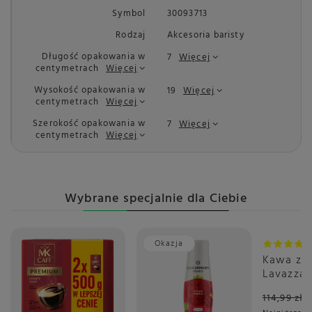
Symbol
30093713
Rodzaj
Akcesoria baristy
Długość opakowania w
7
Więcej
centymetrach
Więcej
Wysokość opakowania w
19
Więcej
centymetrach
Więcej
Szerokość opakowania w
7
Więcej
centymetrach
Więcej
Wybrane specjalnie dla Ciebie
Okazja
Promoc
Kawa zia
Lavazza 
Crema Ri
114,99 zł