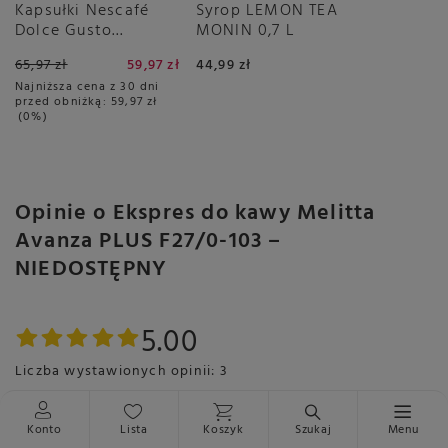
Kapsułki Nescafé
Syrop LEMON TEA
Dolce Gusto
MONIN 0,7 L
Espresso Intenso
65,97 zł
59,97 zł
44,99 zł
3x16 sztuk
Najniższa cena z 30 dni
przed obniżką:
59,97 zł
0%
Opinie o Ekspres do kawy Melitta
Avanza PLUS F27/0-103 –
NIEDOSTĘPNY
5.00
Liczba wystawionych opinii: 3
Pokaż tylko opinie potwierdzone zakupem
5
3
Konto
Lista
Koszyk
Szukaj
Menu
4
0