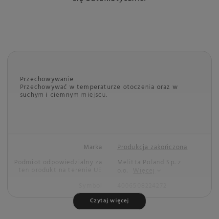
Przechowywanie
Przechowywać w temperaturze otoczenia oraz w
suchym i ciemnym miejscu.
Marka
Produkcja zakończona
Podmiot odpowiedzialny za
Melitta Poland Sp. z
ten produkt na terenie UE
o.o.
Więcej
Symbol
4006508224272
Gwarancja
Gwarancja producenta -
Czytaj więcej
Melitta