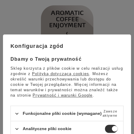
Konfiguracja zgód
Dbamy o Twoją prywatność
Sklep korzysta z plików cookie w celu realizacji usług
zgodnie z
Polityką dotyczącą cookies
. Możesz
określić warunki przechowywania lub dostępu do
Aromatyczna przyjemność
cookie w Twojej przeglądarce. Więcej informacji na
temat warunków i prywatności można znaleźć także
z kawy
na stronie
Prywatność i warunki Google
.
Zawsze
Sterowanie pompą zapewnia odpowiedni czas
Funkcjonalne pliki cookie (wymagane)
aktywne
kontaktu wody z kawą. Dzięki temu możemy
cieszyć się espresso i cafe creme z
Analityczne pliki cookie