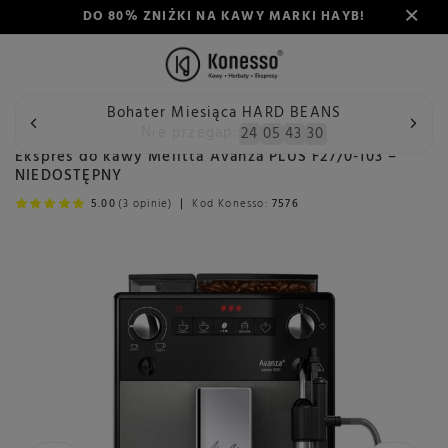
DO 80% ZNIŻKI NA KAWY MARKI HAYB!
Bohater Miesiąca HARD BEANS
Wstecz
Konesso
Ekspres do kawy Melitta Avanza PLUS F2
Nie przegap:
24
05
43
29
Ekspres do kawy Melitta Avanza PLUS F27/0-103 –
NIEDOSTĘPNY
5.00
(3 opinie)
Kod Konesso:
7576