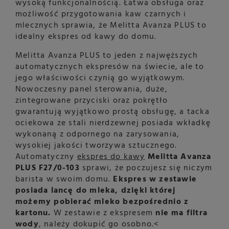
wysoką funkcjonalnością. Łatwa obsługa oraz
możliwość przygotowania kaw czarnych i
mlecznych sprawia, że Melitta Avanza PLUS to
idealny ekspres od kawy do domu.
Melitta Avanza PLUS to jeden z najwęższych
automatycznych ekspresów na świecie, ale to
jego właściwości czynią go wyjątkowym.
Nowoczesny panel sterowania, duże,
zintegrowane przyciski oraz pokrętło
gwarantują wyjątkowo prostą obsługę, a tacka
ociekowa ze stali nierdzewnej posiada wkładkę
wykonaną z odpornego na zarysowania,
wysokiej jakości tworzywa sztucznego.
Automatyczny
ekspres do kawy
Melitta Avanza
PLUS F27/0-103
sprawi, że poczujesz się niczym
barista w swoim domu.
Ekspres w zestawie
posiada lancę do mleka, dzięki której
możemy pobierać mleko bezpośrednio z
kartonu.
W zestawie z ekspresem
nie ma filtra
wody
, należy dokupić go osobno.<