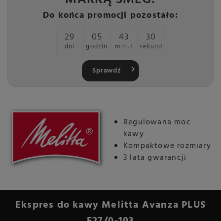
Do końca promocji pozostało:
29
05
43
29
dni
godzin
minut
sekund
Sprawdź
Regulowana moc
kawy
Kompaktowe rozmiary
3 lata gwarancji
Ekspres do kawy Melitta Avanza PLUS