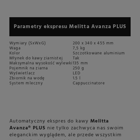
Parametry ekspresu Melitta Avanza PLUS
Wymiary (SxWxG)
200 x 340 x 455 mm
Waga
7,5 kg
Kolor
Szczotkowane aluminium
Młynek do kawy ziarnistej
Tak
Maksymalna wysokość wylewki
135 mm
Pojemnik na ziarna
250 g
Wyświetlacz
LED
Zbiornik na wodę
1.5 l
System mleczny
Cappuccinatore
Automatyczny ekspres do kawy
Melitta
Avanza® PLUS
nie tylko zachwyca nas swoim
eleganckim wyglądem, ale przede wszystkim