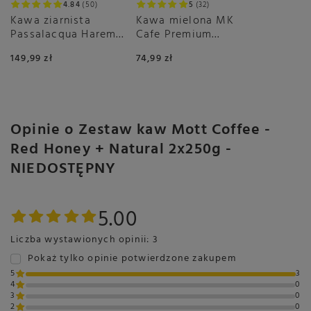
4.84
50
5
32
Kawa ziarnista
Kawa mielona MK
Passalacqua Harem
Cafe Premium
1kg
2x500g
149,99 zł
74,99 zł
Opinie o Zestaw kaw Mott Coffee -
Red Honey + Natural 2x250g -
NIEDOSTĘPNY
5.00
Liczba wystawionych opinii: 3
Pokaż tylko opinie potwierdzone zakupem
5
3
4
0
3
0
2
0