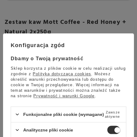
Zestaw kaw Mott Coffee - Red Honey +
Natural 2x250g
Zestaw kaw ziarnistych Mott Coffee
przeznaczony dla
Konfiguracja zgód
prawdziwego konesera dobrej kawy. W zestawie znajdziemy
kawę ziarnistą Mott Coffee Coto Brus Natural, czyli
Dbamy o Twoją prywatność
kostarykańską arabikę, która przeszła obróbkę naturalną i
Sklep korzysta z plików cookie w celu realizacji usług
posiada orzeźwiający, owocowy smak z wyczuwalną nutą
zgodnie z
Polityką dotyczącą cookies
. Możesz
czereśni. Drugą kawą w zestawie jest Mott Coffee Coto Brus
określić warunki przechowywania lub dostępu do
Red Honey, czyli średnio palona arabika, która przeszła obróbkę
cookie w Twojej przeglądarce. Więcej informacji na
red honey i zachwyci nas posmakiem brzoskwini.
temat warunków i prywatności można znaleźć także
na stronie
Prywatność i warunki Google
.
Obie kawy są przeznaczone do przygotowania
espresso z
ekspresu ciśnieniowego
. Zestaw kaw ziarnistych Mott Coffee
doskonale posłuży nam jako prezent dla bliskiej osoby.
Zawsze
Funkcjonalne pliki cookie (wymagane)
aktywne
Skład zestawu:
Analityczne pliki cookie