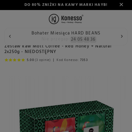
DO 80% ZNIŻKI NA KAWY MARKI HAYB!
Bohater Miesiąca HARD BEANS
Wstecz
Konesso
Zestaw kaw Mott Coffee - Red Honey + N
Nie przegap:
24
05
48
35
Zestaw kaw Mott Coffee - Red Honey + Natural
2x250g - NIEDOSTĘPNY
5.00
(3 opinie)
Kod Konesso:
7353