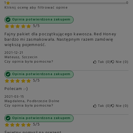
1
0
Kliknij ocenę aby filtrować opinie
Opinia potwierdzona zakupem
5/5
Fajny pakiet dla początkującego kawosza. Red Honey
bardzo mi zasmakowała. Następnym razem zamówię
większą pojemność.
2021-12-21
Mateusz, Szczecin
Czy opinia była pomocna?
Tak
0
Nie
0
Opinia potwierdzona zakupem
5/5
Polecam :-)
2021-03-15
Magdalena, Podbrzezie Dolne
Czy opinia była pomocna?
Tak
0
Nie
0
Opinia potwierdzona zakupem
5/5
Świetny pomysł na prezent.