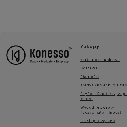
Zakupy
Karta podarunkowa
Dostawa
Płatności
Kredyt kupiecki dla fir
PayPo - Kup teraz, zapł
30 dni
Wygodne zwroty
Paczkomatem Inpost
Leasing urządzeń