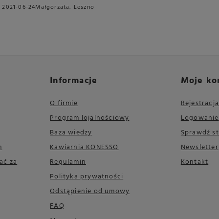
2021-06-24
Małgorzata, Leszno
Informacje
Moje ko
O firmie
Rejestracja
Program lojalnościowy
Logowanie
Baza wiedzy
Sprawdź s
m
Kawiarnia KONESSO
Newsletter
ać za
Regulamin
Kontakt
Polityka prywatności
Odstąpienie od umowy
FAQ