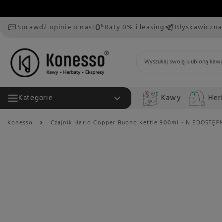
Sprawdź opinie o nas!
Raty 0% i leasing
Błyskawiczna
Kawy
Her
Kategorie
Konesso
Czajnik Hario Copper Buono Kettle 900ml - NIEDOSTĘP