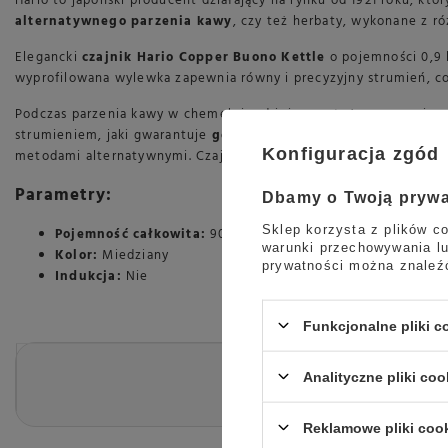
Hario to japoński producent działający na rynku od 1921 roku, kt
alternatywnego parzenia kawy
, czy też herbaty, wykonane z ró
Elegancki
czajnik Hario Copper Buono Kettle
o pojemności 0,9 l
wyprofilowana wylewka zapewnia równy i precyzyjny strumień, co
Podczas parzenia kawy w chemeksie, dripie, czy też aeropressie
strumieniem, jaki gwarantuje
gęsia szyjka
miedzianego czajnika 
Konfiguracja zgód
metodami alternatywnymi. Czajnik Hario Copper Buono Kettle
ni
Parametry:
Dbamy o Twoją pryw
Sklep korzysta z plików co
Pojemność całkowita:
900 ml
warunki przechowywania lu
Kolor:
Miedziany
prywatności można znaleź
Indukcja:
Nie
Funkcjonalne pliki 
Analityczne pliki coo
Reklamowe pliki coo