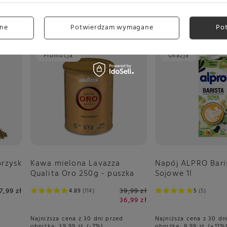
ne
Potwierdzam wymagane
Po
Promocja
Okazja
Kawa mielona Lavazza
rzysk
Napój ALPRO Bari
Qualita Oro 250g - puszka
Sojowe 1l
39,99 zł
7,99 zł
4.89
114
5
5
36,99 zł
Najniższa cena z 30 dni przed
Najniższa cena z 30 dn
obniżką:
39,99 zł
-7%
obniżką:
8,99 zł
+11%