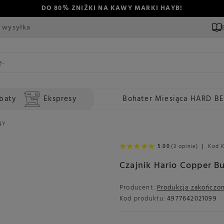
DO 80% ZNIŻKI NA KAWY MARKI HAYB!
 wysyłka
baty
Ekspresy
Bohater Miesiąca HARD B
NY
5.00
(3 opinie)
Kod 
Czajnik Hario Copper 
Producent:
Produkcja zakończo
Kod produktu:
4977642021099