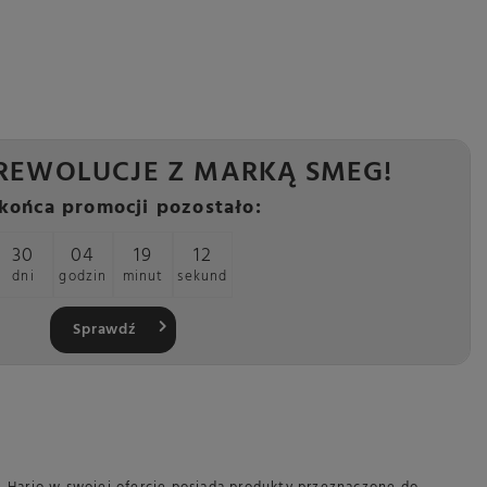
REWOLUCJE Z MARKĄ SMEG!
końca promocji pozostało:
30
04
19
11
dni
godzin
minut
sekund
Sprawdź