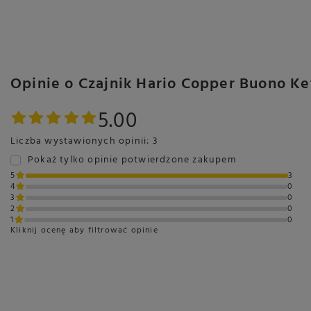
Opinie o Czajnik Hario Copper Buono K
5.00
Liczba wystawionych opinii: 3
Pokaż tylko opinie potwierdzone zakupem
5
3
4
0
3
0
2
0
1
0
Kliknij ocenę aby filtrować opinie