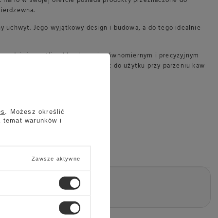
. Hario w swojej ofercie posiada produkty przeznaczone do
nierdzewna.
ny uchwyt. Jego wyjątkowy design i budowa, a do tego idealnie
sprawdzi się możliwość polewania równomiernym i precyzyjnym
ika sprawia, że dedykowany on jest do użytku przy parzeniu kaw
es
. Możesz określić
a temat warunków i
Zawsze aktywne