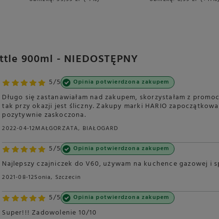
ettle 900ml - NIEDOSTĘPNY
5/5
Opinia potwierdzona zakupem
Długo się zastanawiałam nad zakupem, skorzystałam z promocji
tak przy okazji jest śliczny. Zakupy marki HARIO zapoczątkow
pozytywnie zaskoczona.
2022-04-12
MAŁGORZATA, BIAŁOGARD
5/5
Opinia potwierdzona zakupem
Najlepszy czajniczek do V60, używam na kuchence gazowej i sp
2021-08-12
Sonia, Szczecin
5/5
Opinia potwierdzona zakupem
Super!!! Zadowolenie 10/10