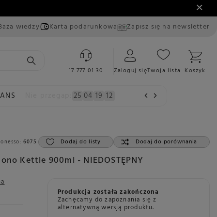
Baza wiedzy
Karta podarunkowa
Zapisz się na newsletter
17 777 01 30
Zaloguj się
Twoja lista
Koszyk
EANS
Nie przegap:
25
04
19
11
Dodaj do listy
Dodaj do porównania
Konesso:
6075
Buono Kettle 900ml - NIEDOSTĘPNY
na
Produkcja została zakończona
Zachęcamy do zapoznania się z
alternatywną wersją produktu.