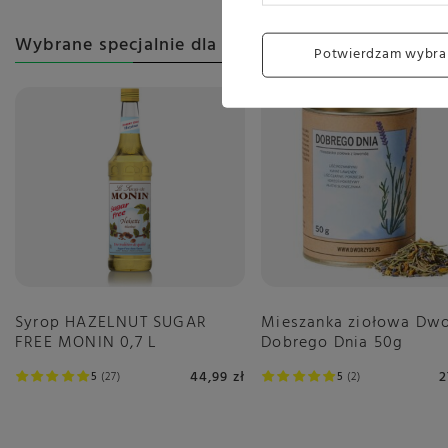
Wybrane specjalnie dla Ciebie
Potwierdzam wybra
Syrop HAZELNUT SUGAR
Mieszanka ziołowa Dwo
FREE MONIN 0,7 L
Dobrego Dnia 50g
44,99 zł
2
5
27
5
2