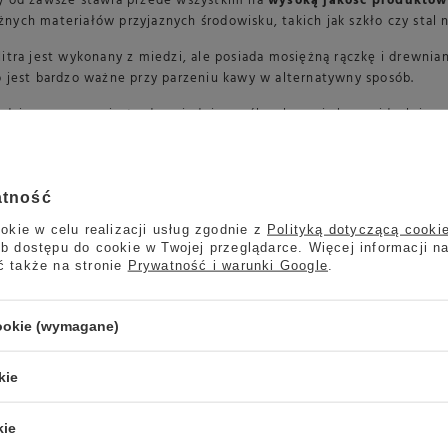
óry od zawsze stawia przede wszystkim na
wysoką jakość produktów
żnych materiałów przyjaznych środowisku, takich jak szkło czy stal 
itra jest wykonany z miedzi, ale posiada mosiężną rączkę i drewnia
 jest bardzo ważne przy parzeniu kawy w alternatywny sposób.
, gdzie wymagany jest odpowiedni sposób zalewania kawy, idealnie 
Hario Copper Buono Kettle. Ta wyjątkowa funkcjonalność tego czajn
e jest przeznaczony do płyt indukcyjnych
.
atność
okie w celu realizacji usług zgodnie z
Polityką dotyczącą cooki
b dostępu do cookie w Twojej przeglądarce. Więcej informacji n
ć także na stronie
Prywatność i warunki Google
.
cookie (wymagane)
Marka
Produkcja zakończona
kie
Symbol
4977642021099
kie