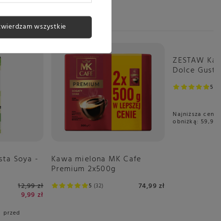
twierdzam wszystkie
Okazja
ZESTAW Kaps
Dolce Gusto
sztuk
5
7
Najniższa cena 
obniżką:
59,97 
sta Soya -
Kawa mielona MK Cafe
Premium 2x500g
12,99 zł
74,99 zł
5
32
9,99 zł
i przed