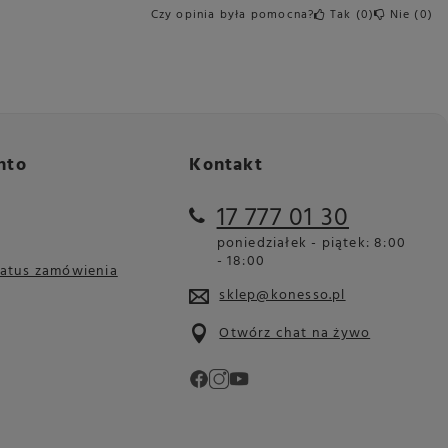
Czy opinia była pomocna?
Tak
0
Nie
0
nto
Kontakt
17 777 01 30
poniedziałek - piątek: 8:00
- 18:00
tatus zamówienia
sklep@konesso.pl
Otwórz chat na żywo