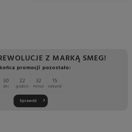
REWOLUCJE Z MARKĄ SMEG!
końca promocji pozostało:
30
22
32
14
dni
godzin
minut
sekund
Sprawdź