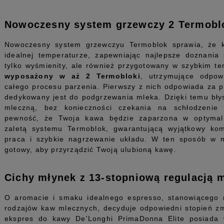
Nowoczesny system grzewczy 2 Termob
Nowoczesny system grzewczyu Termoblok sprawia, że 
idealnej temperaturze, zapewniając najlepsze doznania
tylko wyśmienity, ale również przygotowany w szybkim te
wyposażony w aż 2 Termobloki
, utrzymujące odpow
całego procesu parzenia. Pierwszy z nich odpowiada za p
dedykowany jest do podgrzewania mleka. Dzięki temu bły
mleczną, bez konieczności czekania na schłodzenie
pewność, że Twoja kawa będzie zaparzona w optymal
zaletą systemu Termoblok, gwarantującą wyjątkowy komf
praca i szybkie nagrzewanie układu. W ten sposób w 
gotowy, aby przyrządzić Twoją ulubioną kawę.
Cichy młynek z 13-stopniową regulacją m
O aromacie i smaku idealnego espresso, stanowiącego 
rodzajów kaw mlecznych, decyduje odpowiedni stopień zm
ekspres do kawy De'Longhi PrimaDonna Elite posiad