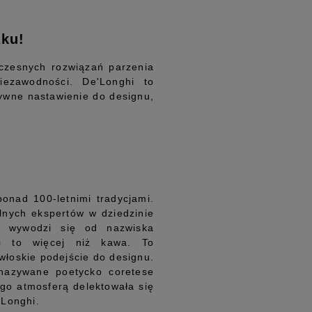
aku!
czesnych rozwiązań parzenia
iezawodności. De'Longhi to
tywne nastawienie do designu,
ponad 100-letnimi tradycjami.
lnych ekspertów w dziedzinie
y wywodzi się od nazwiska
hi to więcej niż kawa. To
włoskie podejście do designu.
 nazywane poetycko coretese
rego atmosferą delektowała się
'Longhi.