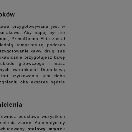
loków
kawa przygotowywana jest w
 smakowe. Aby napój był nie
mpe, PrimaDonna Elite został
iednią temperaturę podczas
rzygotowanie kawy, drugi zaś
skawicznie przygotujesz kawę
 układu grzewczego i masz
nych warunkach! Dodatkową
ort użytkowania, jest cicha
mgnieniu oka ekspres będzie
ielenia
również podstawę wszystkich
ielenia ziaren. Automatyczny
a wbudowany
stalowy młynek