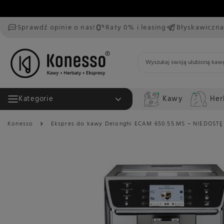
Sprawdź opinie o nas!
Raty 0% i leasing
Błyskawiczna
Kawy
Her
Kategorie
Konesso
Ekspres do kawy Delonghi ECAM 650.55.MS – NIEDOST