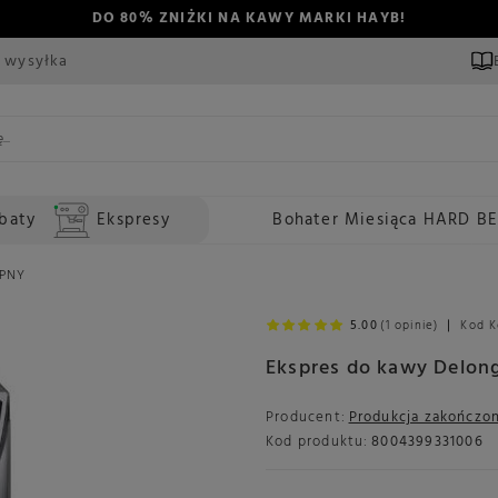
DO 80% ZNIŻKI NA KAWY MARKI HAYB!
 wysyłka
baty
Ekspresy
Bohater Miesiąca HARD B
ĘPNY
5.00
(1 opinie)
Kod K
Ekspres do kawy Delo
Producent:
Produkcja zakończo
Kod produktu:
8004399331006