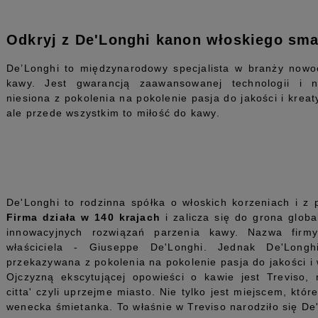
Odkryj z De'Longhi kanon włoskiego sm
De’Longhi to międzynarodowy specjalista w branży nowo
kawy. Jest gwarancją zaawansowanej technologii i n
niesiona z pokolenia na pokolenie pasja do jakości i krea
ale przede wszystkim to miłość do kawy.
De'Longhi to rodzinna spółka o włoskich korzeniach i z 
Firma działa w 140 krajach
i zalicza się do grona globa
innowacyjnych rozwiązań parzenia kawy. Nazwa firm
właściciela - Giuseppe De'Longhi. Jednak De'Long
przekazywana z pokolenia na pokolenie pasja do jakości i 
Ojczyzną ekscytującej opowieści o kawie jest Treviso,
citta' czyli uprzejme miasto. Nie tylko jest miejscem, któ
wenecka śmietanka. To właśnie w Treviso narodziło się De