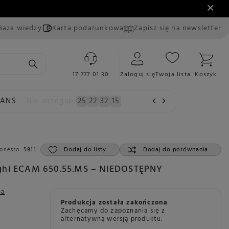
Baza wiedzy
Karta podarunkowa
Zapisz się na newsletter
17 777 01 30
Zaloguj się
Twoja lista
Koszyk
EANS
Nie przegap:
25
22
32
14
Dodaj do listy
Dodaj do porównania
onesso:
5811
nghi ECAM 650.55.MS – NIEDOSTĘPNY
na
Produkcja została zakończona
Zachęcamy do zapoznania się z
alternatywną wersją produktu.