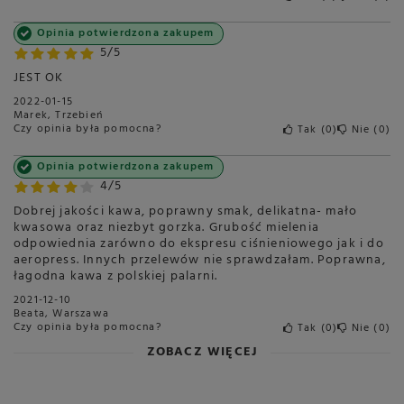
Opinia potwierdzona zakupem
5/5
JEST OK
2022-01-15
Marek, Trzebień
Czy opinia była pomocna?
Tak
0
Nie
0
Opinia potwierdzona zakupem
4/5
Dobrej jakości kawa, poprawny smak, delikatna- mało
kwasowa oraz niezbyt gorzka. Grubość mielenia
odpowiednia zarówno do ekspresu ciśnieniowego jak i do
aeropress. Innych przelewów nie sprawdzałam. Poprawna,
łagodna kawa z polskiej palarni.
2021-12-10
Beata, Warszawa
Czy opinia była pomocna?
Tak
0
Nie
0
ZOBACZ WIĘCEJ