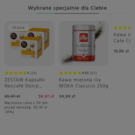
Wybrane specjalnie dla Ciebie
Okazja
Kawa mi
Cafe Cr
19,99 zł
5
24
4.95
65
ZESTAW Kapsułki
Kawa mielona illy
Nescafé Dolce
MOKA Classico 250g
Gusto Latte
65,97 zł
59,97 zł
34,99 zł
Macchiato 3x16
Najniższa cena z 30 dni
sztuk
przed obniżką:
59,97 zł
0%