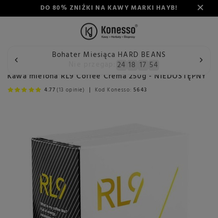
DO 80% ZNIŻKI NA KAWY MARKI HAYB!
Bohater Miesiąca HARD BEANS
Wstecz
Konesso
Kawa mielona RL9 Coffee Crema 250g - 
Nie przegap:
24
18
17
53
Kawa mielona RL9 Coffee Crema 250g - NIEDOSTĘPNY
4.77
(13 opinie)
Kod Konesso:
5643