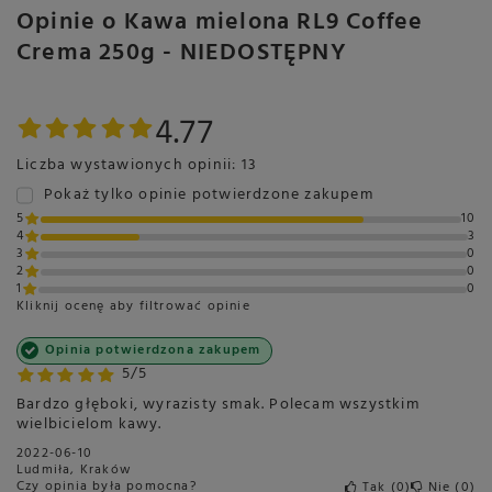
Opinie o Kawa mielona RL9 Coffee
Crema 250g - NIEDOSTĘPNY
4.77
Liczba wystawionych opinii: 13
Pokaż tylko opinie potwierdzone zakupem
5
10
4
3
3
0
2
0
1
0
Kliknij ocenę aby filtrować opinie
Opinia potwierdzona zakupem
5/5
Bardzo głęboki, wyrazisty smak. Polecam wszystkim
wielbicielom kawy.
2022-06-10
Ludmiła, Kraków
Czy opinia była pomocna?
Tak
0
Nie
0