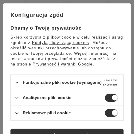
Konfiguracja zgód
Rodzaj
Palarnia
Opakowanie
Kawa mielona
Polska
250g
Dbamy o Twoją prywatność
Sklep korzysta z plików cookie w celu realizacji usług
Proponowane metody przygotowania
zgodnie z
Polityką dotyczącą cookies
. Możesz
określić warunki przechowywania lub dostępu do
cookie w Twojej przeglądarce. Więcej informacji na
Kawę mieloną RL9 Coffee Crema możemy przygotować
w
temat warunków i prywatności można znaleźć także
kawiarkach, zaparzaczu french press
lub w sposób
na stronie
Prywatność i warunki Google
.
tradycyjny. Jest to kawa, która świetnie sprawdzi się również
do parzenia w ekspresach automatycznych.
Zawsze
Funkcjonalne pliki cookie (wymagane)
aktywne
Analityczne pliki cookie
EKSPRES AUTOMATYCZNY
Aromatyczna kawa, która doskonale sprawdzi się
do parzenia w ekspresie automatycznym.
Reklamowe pliki cookie