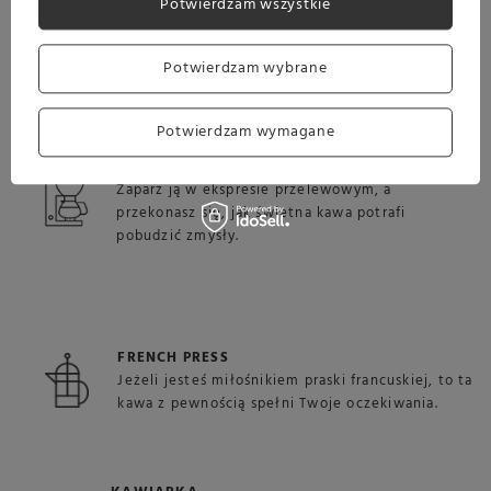
Potwierdzam wszystkie
EKSPRES KOLBOWY
Jest to kawa, która zdumiewająco dobrze
sprawdzi się po przygotowaniu w ekspresie
Potwierdzam wybrane
kolbowym.
Potwierdzam wymagane
EKSPRES PRZELEWOWY
Zaparz ją w ekspresie przelewowym, a
przekonasz się, jak świetna kawa potrafi
pobudzić zmysły.
FRENCH PRESS
Jeżeli jesteś miłośnikiem praski francuskiej, to ta
kawa z pewnością spełni Twoje oczekiwania.