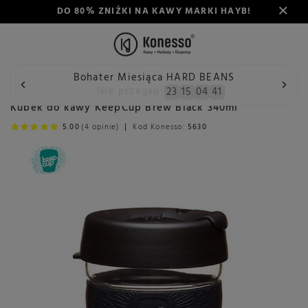
DO 80% ZNIŻKI NA KAWY MARKI HAYB!
Bohater Miesiąca HARD BEANS
Wstecz
Konesso
Akcesoria
Rodzaj
Kubki i łyżeczki
Nie przegap:
23
15
04
40
Kubek do kawy KeepCup Brew Black 340ml
5.00
(4 opinie)
Kod Konesso:
5630