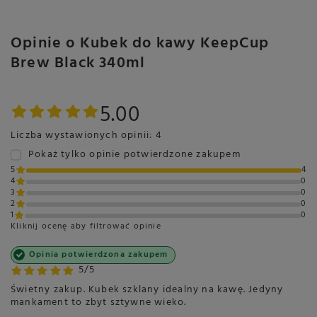
Opinie o Kubek do kawy KeepCup
Brew Black 340ml
5.00
Liczba wystawionych opinii: 4
Pokaż tylko opinie potwierdzone zakupem
5
4
4
0
3
0
2
0
1
0
Kliknij ocenę aby filtrować opinie
Opinia potwierdzona zakupem
5/5
Świetny zakup. Kubek szklany idealny na kawę. Jedyny
mankament to zbyt sztywne wieko.