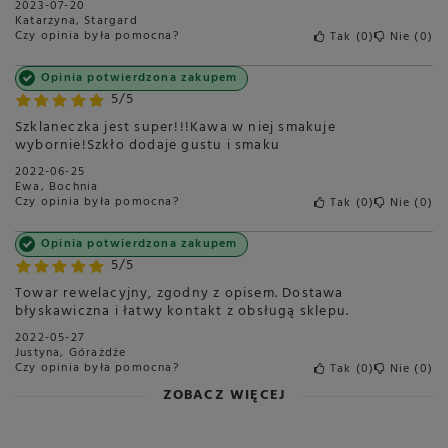
2023-07-20
Katarzyna, Stargard
Czy opinia była pomocna?
Tak
0
Nie
0
Opinia potwierdzona zakupem
5/5
Szklaneczka jest super!!!Kawa w niej smakuje
wybornie!Szkło dodaje gustu i smaku
2022-06-25
Ewa, Bochnia
Czy opinia była pomocna?
Tak
0
Nie
0
Opinia potwierdzona zakupem
5/5
Towar rewelacyjny, zgodny z opisem. Dostawa
błyskawiczna i łatwy kontakt z obsługą sklepu.
2022-05-27
Justyna, Górażdże
Czy opinia była pomocna?
Tak
0
Nie
0
ZOBACZ WIĘCEJ