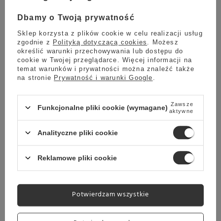
papierowych kubków.
Dbamy o Twoją prywatność
KeepCup Brew w kolorze czarnym
to kubek wykonany z
Sklep korzysta z plików cookie w celu realizacji usług
wysokiej jakości twardego szkła odpornego na uszkodzenia
zgodnie z
Polityką dotyczącą cookies
. Możesz
określić warunki przechowywania lub dostępu do
mechaniczne z kolorową opaską ułatwiającą trzymanie kubka.
cookie w Twojej przeglądarce. Więcej informacji na
Kubek ten daje możliwość spożywania ulubionego napoju, bez
temat warunków i prywatności można znaleźć także
używania zbędnych i mało ekologicznych, jednorazowych,
na stronie
Prywatność i warunki Google
.
papierowych kubków, wszędzie, gdzie tylko się znajdziemy.
Dodatkowym atutem tego kubka, jest jego wyjątkowy design i
kolor, przez co sprawia, że wyróżniamy się z tłumu.
Zawsze
Funkcjonalne pliki cookie (wymagane)
aktywne
Ten ekologiczny, bardzo praktyczny, lekki i szczelny kubek
można używać w kuchence mikrofalowej, a po użyciu myć w
Analityczne pliki cookie
zmywarce.
Reklamowe pliki cookie
KeepCup Brew Black 340ml składa się z:
Potwierdzam wszystkie
Czarnej opaski
Czarnej pokrywki
Czarnego korka