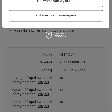
Potwierdzam wybrane
Parametry:
Potwierdzam wymagane
Pojemność:
340 ml
Materiał:
Szkło, tworzywo sztuczne
Marka
KEEPCUP
Symbol
9343243008503
Rodzaj
Kubki na wynos
Długość opakowania w
10
centymetrach
Więcej
Wysokość opakowania w
14
centymetrach
Więcej
Szerokość opakowania w
10
centymetrach
Więcej