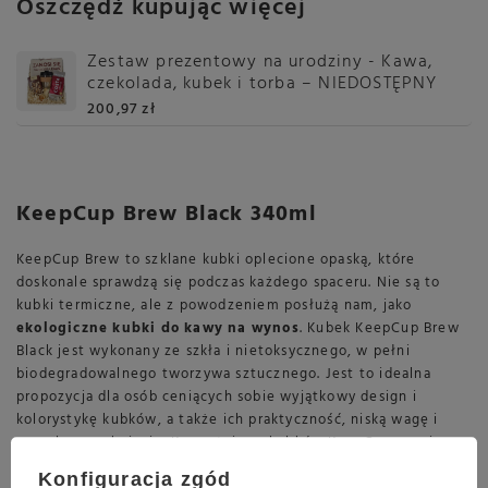
Oszczędź kupując więcej
Zestaw prezentowy na urodziny - Kawa,
czekolada, kubek i torba – NIEDOSTĘPNY
200,97 zł
KeepCup Brew Black 340ml
KeepCup Brew to szklane kubki oplecione opaską, które
doskonale sprawdzą się podczas każdego spaceru. Nie są to
kubki termiczne, ale z powodzeniem posłużą nam, jako
ekologiczne kubki do kawy na wynos
. Kubek KeepCup Brew
Black jest wykonany ze szkła i nietoksycznego, w pełni
biodegradowalnego tworzywa sztucznego. Jest to idealna
propozycja dla osób ceniących sobie wyjątkowy design i
kolorystykę kubków, a także ich praktyczność, niską wagę i
szczelne zamknięcie. Korzystając z kubków KeepCup, wspierasz
ekologię, ponieważ nie korzystasz z jednorazowych
Konfiguracja zgód