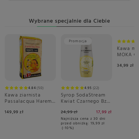
Wybrane specjalnie dla Ciebie
Promocja
Kawa mie
MOKA Cl
34,99 zł
4.84
50
4.95
22
Kawa ziarnista
Syrop SodaStream
Passalacqua Harem
Kwiat Czarnego Bzu
1kg
440 ml - Bez Cukru
149,99 zł
24,99 zł
17,99 zł
Najniższa cena z 30 dni
przed obniżką:
19,99 zł
-10%